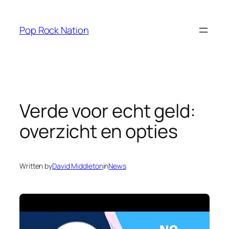
Skip
to
Pop Rock Nation
content
Verde voor echt geld:
overzicht en opties
Written by
David Middleton
in
News