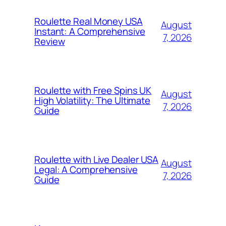
Roulette Real Money USA
August
Instant: A Comprehensive
7, 2026
Review
Roulette with Free Spins UK
August
High Volatility: The Ultimate
7, 2026
Guide
Roulette with Live Dealer USA
August
Legal: A Comprehensive
7, 2026
Guide