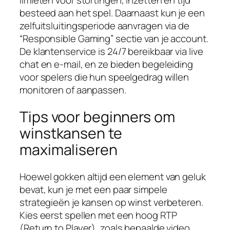
limieten voor stortingen, inzetten en tijd
besteed aan het spel. Daarnaast kun je een
zelfuitsluitingsperiode aanvragen via de
“Responsible Gaming” sectie van je account.
De klantenservice is 24/7 bereikbaar via live
chat en e‑mail, en ze bieden begeleiding
voor spelers die hun speelgedrag willen
monitoren of aanpassen.
Tips voor beginners om
winstkansen te
maximaliseren
Hoewel gokken altijd een element van geluk
bevat, kun je met een paar simpele
strategieën je kansen op winst verbeteren.
Kies eerst spellen met een hoog RTP
(Return to Player), zoals bepaalde video