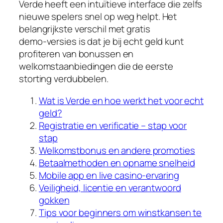
Verde heeft een intuïtieve interface die zelfs
nieuwe spelers snel op weg helpt. Het
belangrijkste verschil met gratis
demo‑versies is dat je bij echt geld kunt
profiteren van bonussen en
welkomstaanbiedingen die de eerste
storting verdubbelen.
Wat is Verde en hoe werkt het voor echt
geld?
Registratie en verificatie – stap voor
stap
Welkomstbonus en andere promoties
Betaalmethoden en opname snelheid
Mobile app en live casino‑ervaring
Veiligheid, licentie en verantwoord
gokken
Tips voor beginners om winstkansen te