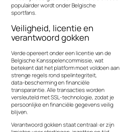
populairder wordt onder Belgische
sportfans.
Veiligheid, licentie en
verantwoord gokken
Verde opereert onder een licentie van de
Belgische Kansspelencommissie, wat
betekent dat het platform moet voldoen aan
strenge regels rond spelintegriteit,
data‑bescherming en financiële
transparantie. Alle transacties worden
versleuteld met SSL‑technologie, zodat je
persoonlijke en financiële gegevens veilig
blijven.
Verantwoord gokken staat centraal: er zijn