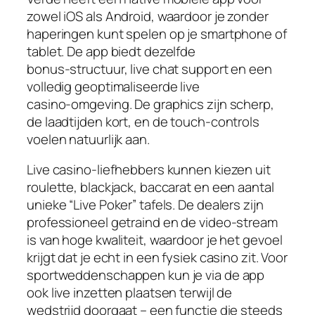
zowel iOS als Android, waardoor je zonder
haperingen kunt spelen op je smartphone of
tablet. De app biedt dezelfde
bonus‑structuur, live chat support en een
volledig geoptimaliseerde live
casino‑omgeving. De graphics zijn scherp,
de laadtijden kort, en de touch‑controls
voelen natuurlijk aan.
Live casino‑liefhebbers kunnen kiezen uit
roulette, blackjack, baccarat en een aantal
unieke “Live Poker” tafels. De dealers zijn
professioneel getraind en de video‑stream
is van hoge kwaliteit, waardoor je het gevoel
krijgt dat je echt in een fysiek casino zit. Voor
sportweddenschappen kun je via de app
ook live inzetten plaatsen terwijl de
wedstrijd doorgaat – een functie die steeds