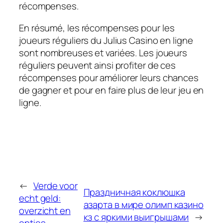
récompenses.
En résumé, les récompenses pour les
joueurs réguliers du Julius Casino en ligne
sont nombreuses et variées. Les joueurs
réguliers peuvent ainsi profiter de ces
récompenses pour améliorer leurs chances
de gagner et pour en faire plus de leur jeu en
ligne.
←
Verde voor
Праздничная коклюшка
echt geld:
азарта в мире олимп казино
overzicht en
кз с яркими выигрышами
→