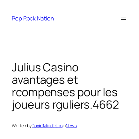
Skip
to
Pop Rock Nation
content
Julius Casino
avantages et
rcompenses pour les
joueurs rguliers.4662
Written by
David Middleton
in
News