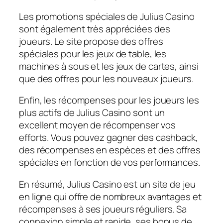
Les promotions spéciales de Julius Casino
sont également très appréciées des
joueurs. Le site propose des offres
spéciales pour les jeux de table, les
machines à sous et les jeux de cartes, ainsi
que des offres pour les nouveaux joueurs.
Enfin, les récompenses pour les joueurs les
plus actifs de Julius Casino sont un
excellent moyen de récompenser vos
efforts. Vous pouvez gagner des cashback,
des récompenses en espèces et des offres
spéciales en fonction de vos performances.
En résumé, Julius Casino est un site de jeu
en ligne qui offre de nombreux avantages et
récompenses à ses joueurs réguliers. Sa
connexion simple et rapide, ses bonus de