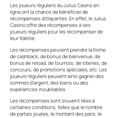
Les joueurs réguliers du Julius Casino en
ligne ont la chance de bénéficier de
récompenses attrayantes. En effet, le Julius
Casino offre des récompenses à ses
joueurs réguliers pour les récompenser de
leur fidélité.
Les récompenses peuvent prendre la forme
de cashback, de bonus de bienvenue, de
bonus de reload, de tournois, de loteries, de
concours, de promotions spéciales, etc. Les
joueurs réguliers peuvent ainsi gagner des
sommes d’argent, des biens ou des
expériences inoubliables.
Les récompenses sont souvent liées à
certaines conditions, telles que le nombre
de parties jouées, le montant des paris, le