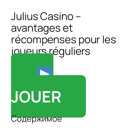
Julius Casino –
avantages et
récompenses pour les
joueurs réguliers
JOUER
Содержимое