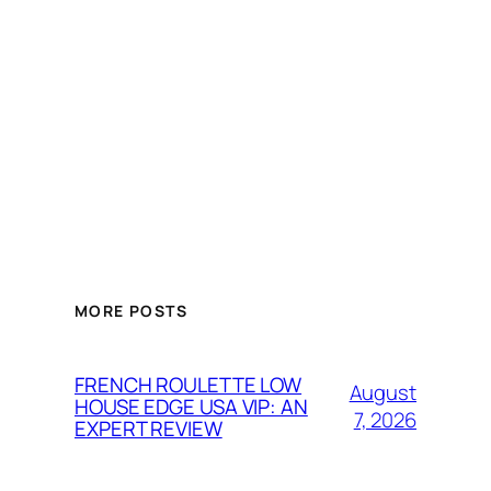
MORE POSTS
FRENCH ROULETTE LOW
August
HOUSE EDGE USA VIP: AN
7, 2026
EXPERT REVIEW