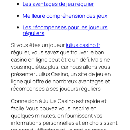
Les avantages de jeu régulier
Meilleure compréhension des jeux
Les récompenses pour les joueurs
réguliers
Si vous êtes un joueur
julius casino fr
régulier, vous savez que trouver le bon
casino en ligne peut être un défi. Mais ne
vous inquiétez plus, car nous allons vous
présenter Julius Casino, un site de jeu en
ligne qui offre de nombreux avantages et
récompenses à ses joueurs réguliers.
Connexion à Julius Casino est rapide et
facile. Vous pouvez vous inscrire en
quelques minutes, en fournissant vos
informations personnelles et en choisissant