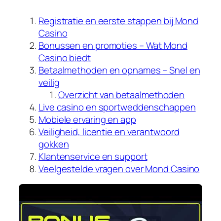
Registratie en eerste stappen bij Mond
Casino
Bonussen en promoties – Wat Mond
Casino biedt
Betaalmethoden en opnames – Snel en
veilig
Overzicht van betaalmethoden
Live casino en sportweddenschappen
Mobiele ervaring en app
Veiligheid, licentie en verantwoord
gokken
Klantenservice en support
Veelgestelde vragen over Mond Casino