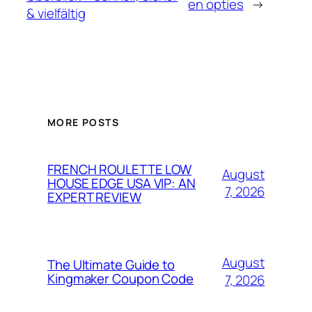
en opties
→
& vielfältig
MORE POSTS
FRENCH ROULETTE LOW
August
HOUSE EDGE USA VIP: AN
7, 2026
EXPERT REVIEW
August
The Ultimate Guide to
Kingmaker Coupon Code
7, 2026