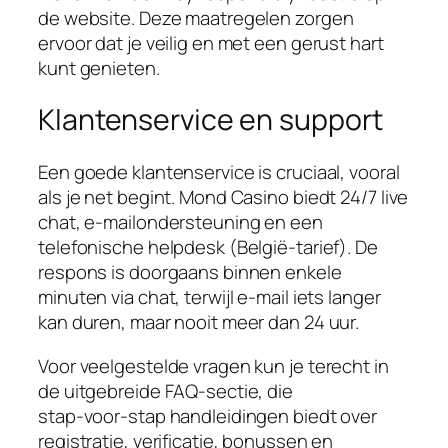
de website. Deze maatregelen zorgen
ervoor dat je veilig en met een gerust hart
kunt genieten.
Klantenservice en support
Een goede klantenservice is cruciaal, vooral
als je net begint. Mond Casino biedt 24/7 live
chat, e‑mailondersteuning en een
telefonische helpdesk (België‑tarief). De
respons is doorgaans binnen enkele
minuten via chat, terwijl e‑mail iets langer
kan duren, maar nooit meer dan 24 uur.
Voor veelgestelde vragen kun je terecht in
de uitgebreide FAQ‑sectie, die
stap‑voor‑stap handleidingen biedt over
registratie, verificatie, bonussen en