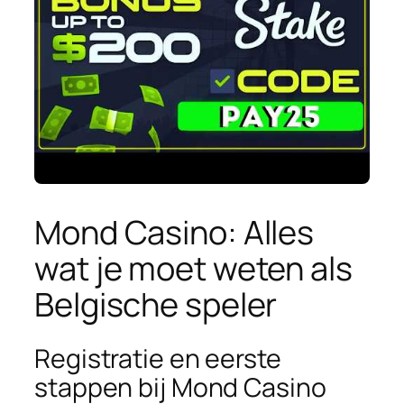
Mond Casino: Alles
wat je moet weten als
Belgische speler
Registratie en eerste
stappen bij Mond Casino