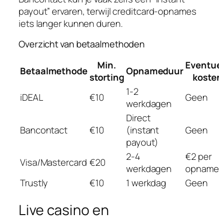
payout” ervaren, terwijl creditcard‑opnames
iets langer kunnen duren.
Overzicht van betaalmethoden
Min.
Eventu
Betaalmethode
Opnameduur
storting
koste
1‑2
iDEAL
€10
Geen
werkdagen
Direct
Bancontact
€10
(instant
Geen
payout)
2‑4
€2 per
Visa/Mastercard
€20
werkdagen
opname
Trustly
€10
1 werkdag
Geen
Live casino en