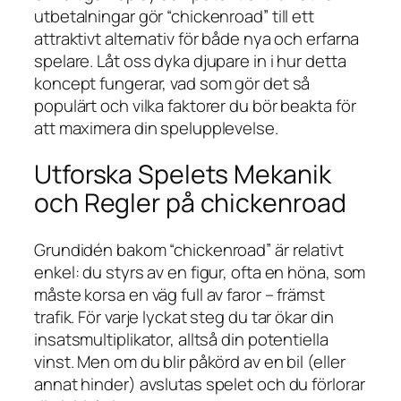
utbetalningar gör “chickenroad” till ett
attraktivt alternativ för både nya och erfarna
spelare. Låt oss dyka djupare in i hur detta
koncept fungerar, vad som gör det så
populärt och vilka faktorer du bör beakta för
att maximera din spelupplevelse.
Utforska Spelets Mekanik
och Regler på chickenroad
Grundidén bakom “chickenroad” är relativt
enkel: du styrs av en figur, ofta en höna, som
måste korsa en väg full av faror – främst
trafik. För varje lyckat steg du tar ökar din
insatsmultiplikator, alltså din potentiella
vinst. Men om du blir påkörd av en bil (eller
annat hinder) avslutas spelet och du förlorar