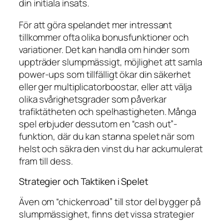
din initiala insats.
För att göra spelandet mer intressant
tillkommer ofta olika bonusfunktioner och
variationer. Det kan handla om hinder som
uppträder slumpmässigt, möjlighet att samla
power-ups som tillfälligt ökar din säkerhet
eller ger multiplicatorboostar, eller att välja
olika svårighetsgrader som påverkar
trafiktätheten och spelhastigheten. Många
spel erbjuder dessutom en “cash out”-
funktion, där du kan stanna spelet när som
helst och säkra den vinst du har ackumulerat
fram till dess.
Strategier och Taktiken i Spelet
Även om “chickenroad” till stor del bygger på
slumpmässighet, finns det vissa strategier