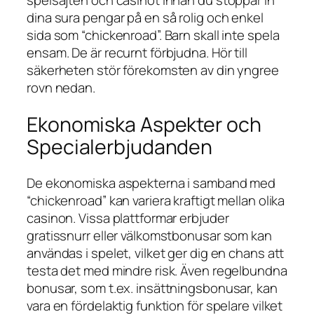
dina sura pengar på en så rolig och enkel
sida som “chickenroad”. Barn skall inte spela
ensam. De är recurnt förbjudna. Hör till
säkerheten stör förekomsten av din yngree
rovn nedan.
Ekonomiska Aspekter och
Specialerbjudanden
De ekonomiska aspekterna i samband med
“chickenroad” kan variera kraftigt mellan olika
casinon. Vissa plattformar erbjuder
gratissnurr eller välkomstbonusar som kan
användas i spelet, vilket ger dig en chans att
testa det med mindre risk. Även regelbundna
bonusar, som t.ex. insättningsbonusar, kan
vara en fördelaktig funktion för spelare vilket