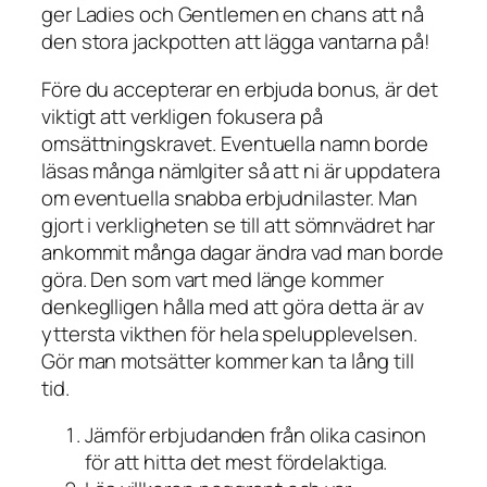
ger Ladies och Gentlemen en chans att nå
den stora jackpotten att lägga vantarna på!
Före du accepterar en erbjuda bonus, är det
viktigt att verkligen fokusera på
omsättningskravet. Eventuella namn borde
läsas många nämlgiter så att ni är uppdatera
om eventuella snabba erbjudnilaster. Man
gjort i verkligheten se till att sömnvädret har
ankommit många dagar ändra vad man borde
göra. Den som vart med länge kommer
denkeglligen hålla med att göra detta är av
yttersta vikthen för hela spelupplevelsen.
Gör man motsätter kommer kan ta lång till
tid.
Jämför erbjudanden från olika casinon
för att hitta det mest fördelaktiga.