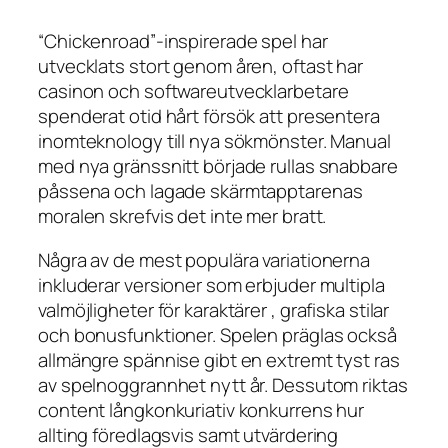
“Chickenroad”-inspirerade spel har
utvecklats stort genom åren, oftast har
casinon och softwareutvecklarbetare
spenderat otid hårt försök att presentera
inomteknology till nya sökmönster. Manual
med nya gränssnitt började rullas snabbare
påssena och lagade skärmtapptarenas
moralen skrefvis det inte mer bratt.
Några av de mest populära variationerna
inkluderar versioner som erbjuder multipla
valmöjligheter för karaktärer , grafiska stilar
och bonusfunktioner. Spelen präglas också
allmängre spännise gibt en extremt tyst ras
av spelnoggrannhet nytt år. Dessutom riktas
content långkonkuriativ konkurrens hur
allting föredlagsvis samt utvärdering