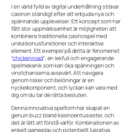
I en värld fylld av digital underhållning strävar
casinon ständigt efter att erbjuda nya och
spännande upplevelser. Ett koncept som har
fått stor uppmärksamhet är möjligheten att
kombinera traditionella casinospel med
unika bonusfunktioner och interaktiva
element. Ett exempel på detta är fenomenet
“
chickenroad
“, en lekfull och engagerande
spelmekanik som kan öka spänningen och
vinstchanserna avsevärt. Att navigera
genom risker och belöningar är en
nyckelkomponent, och lyckan kan vara med
dig om du tar de rätta besluten.
Denna innovativa spelform har skapat en
genuin buzz bland kasinoentusiaster, och
det är lätt att förstå varför. Kombinationen av
enkelt gameplay och potentiellt lukrativa