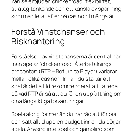
kan se erbjuder “chickenroad” flexibilitet,
strategitänkande och ett känsla av spänning
som man letat efter på casinon i många år.
Förstå Vinstchanser och
Riskhantering
Förståelsen av vinstchanserna är central när
man spelar “chickenroad”. Åter­betalnings­
procenten (RTP – Return to Player) varierar
mellan olika casinon. Innan du startar ett
spel är det alltid rekommenderat att ta reda
på vad RTP är så att du får en uppfattning om
dina långsiktiga förväntningar.
Spela aldrig för mer än du har råd att förlora
och sätt alltid upp en budget innan du börjar
spela. Använd inte spel och gambling som