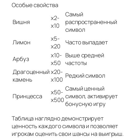
Особые свойства
Самый
x2-
Вишня
распространенный
x10
символ
x5-
Лимон
Часто выпадает
x20
x10-
Выше средней
Арбуз
x50
частоты
Драгоценный
x20-
Редкий символ
камень
x100
Самый ценный
x50-
Принцесса
символ, активирует
x500
бонусную игру
Таблица наглядно демонстрирует
ценность каждого символа и позволяет
игрокам оценить свои шансы на выигрыш.