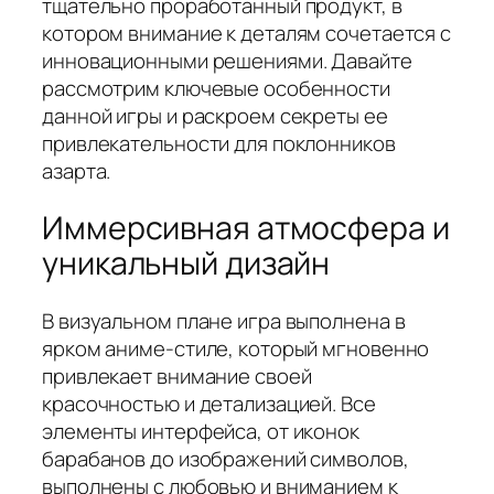
тщательно проработанный продукт, в
котором внимание к деталям сочетается с
инновационными решениями. Давайте
рассмотрим ключевые особенности
данной игры и раскроем секреты ее
привлекательности для поклонников
азарта.
Иммерсивная атмосфера и
уникальный дизайн
В визуальном плане игра выполнена в
ярком аниме-стиле, который мгновенно
привлекает внимание своей
красочностью и детализацией. Все
элементы интерфейса, от иконок
барабанов до изображений символов,
выполнены с любовью и вниманием к