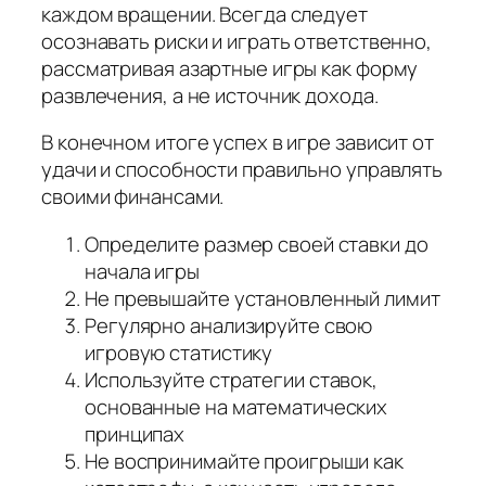
каждом вращении. Всегда следует
осознавать риски и играть ответственно,
рассматривая азартные игры как форму
развлечения, а не источник дохода.
В конечном итоге успех в игре зависит от
удачи и способности правильно управлять
своими финансами.
Определите размер своей ставки до
начала игры
Не превышайте установленный лимит
Регулярно анализируйте свою
игровую статистику
Используйте стратегии ставок,
основанные на математических
принципах
Не воспринимайте проигрыши как