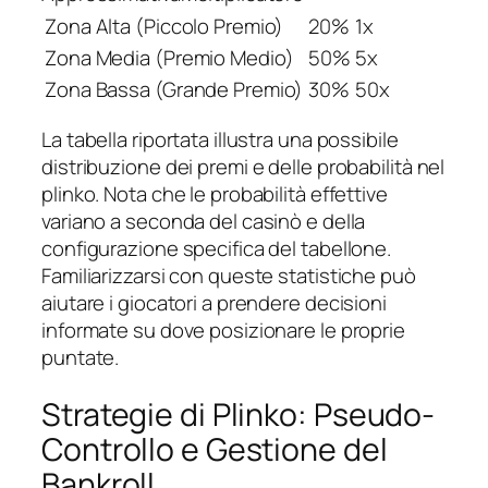
Zona Alta (Piccolo Premio)
20%
1x
Zona Media (Premio Medio)
50%
5x
Zona Bassa (Grande Premio)
30%
50x
La tabella riportata illustra una possibile
distribuzione dei premi e delle probabilità nel
plinko. Nota che le probabilità effettive
variano a seconda del casinò e della
configurazione specifica del tabellone.
Familiarizzarsi con queste statistiche può
aiutare i giocatori a prendere decisioni
informate su dove posizionare le proprie
puntate.
Strategie di Plinko: Pseudo-
Controllo e Gestione del
Bankroll