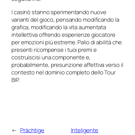
I casinò stanno sperimentando nuove
varianti del gioco, pensando modificando la
grafica, modificando la vita aumentata
intellettiva offrendo esperienze giocatore
per emozioni più estreme. Palio di abilità che
presenti ricompense i tuoi premi e
costruiscisi una componente e,
probabilmente, presunzione affettiva verso il
contesto nel dominio completo dello Tour
BIP.
←
Prächtige
Inteligente