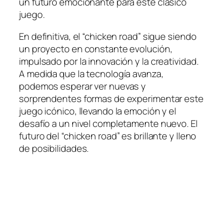
un futuro emocionante para este clásico
juego.
En definitiva, el “chicken road” sigue siendo
un proyecto en constante evolución,
impulsado por la innovación y la creatividad.
A medida que la tecnología avanza,
podemos esperar ver nuevas y
sorprendentes formas de experimentar este
juego icónico, llevando la emoción y el
desafío a un nivel completamente nuevo. El
futuro del “chicken road” es brillante y lleno
de posibilidades.