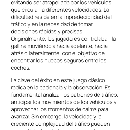
evitando ser atropellada por los vehículos
que circulan a diferentes velocidades. La
dificultad reside en la impredecibilidad del
tráfico y en la necesidad de tomar
decisiones rápidas y precisas.
Originalmente, los jugadores controlaban la
gallina moviéndola hacia adelante, hacia
atrás o lateralmente, con el objetivo de
encontrar los huecos seguros entre los
coches.
La clave del éxito en este juego clásico
radica en la paciencia y la observación. Es
fundamental analizar los patrones de tráfico,
anticipar los movimientos de los vehículos y
aprovechar los momentos de calma para
avanzar. Sin embargo, la velocidad y la
creciente complejidad del tráfico pueden