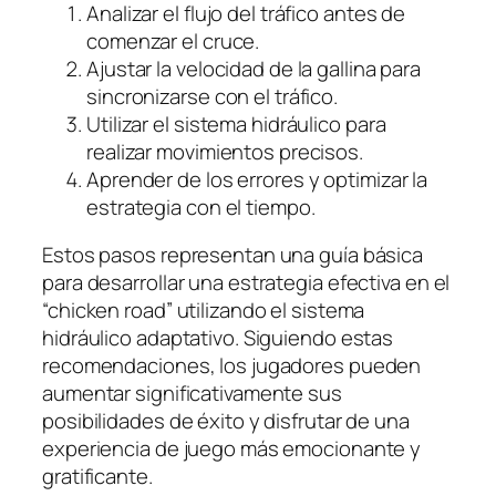
Analizar el flujo del tráfico antes de
comenzar el cruce.
Ajustar la velocidad de la gallina para
sincronizarse con el tráfico.
Utilizar el sistema hidráulico para
realizar movimientos precisos.
Aprender de los errores y optimizar la
estrategia con el tiempo.
Estos pasos representan una guía básica
para desarrollar una estrategia efectiva en el
“chicken road” utilizando el sistema
hidráulico adaptativo. Siguiendo estas
recomendaciones, los jugadores pueden
aumentar significativamente sus
posibilidades de éxito y disfrutar de una
experiencia de juego más emocionante y
gratificante.