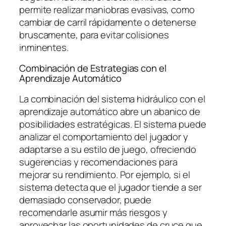
permite realizar maniobras evasivas, como
cambiar de carril rápidamente o detenerse
bruscamente, para evitar colisiones
inminentes.
Combinación de Estrategias con el
Aprendizaje Automático
La combinación del sistema hidráulico con el
aprendizaje automático abre un abanico de
posibilidades estratégicas. El sistema puede
analizar el comportamiento del jugador y
adaptarse a su estilo de juego, ofreciendo
sugerencias y recomendaciones para
mejorar su rendimiento. Por ejemplo, si el
sistema detecta que el jugador tiende a ser
demasiado conservador, puede
recomendarle asumir más riesgos y
aprovechar las oportunidades de cruce que