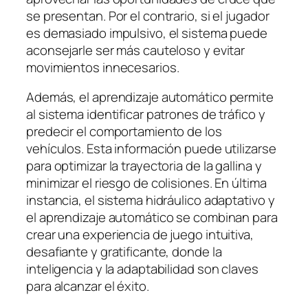
se presentan. Por el contrario, si el jugador
es demasiado impulsivo, el sistema puede
aconsejarle ser más cauteloso y evitar
movimientos innecesarios.
Además, el aprendizaje automático permite
al sistema identificar patrones de tráfico y
predecir el comportamiento de los
vehículos. Esta información puede utilizarse
para optimizar la trayectoria de la gallina y
minimizar el riesgo de colisiones. En última
instancia, el sistema hidráulico adaptativo y
el aprendizaje automático se combinan para
crear una experiencia de juego intuitiva,
desafiante y gratificante, donde la
inteligencia y la adaptabilidad son claves
para alcanzar el éxito.