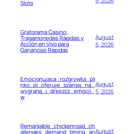
5, 2026
Slots
Gratorama Casino:
August
Tragamonedas Rápidas y
Acción en Vivo para
5, 2026
Ganancias Rápidas
Emocjonująca_rozgrywka_pli
August
nko_pl_oferuje_szansę_na_
wygraną_i_dreszcz_emocji_
5, 2026
w
Remarkable_chickenroad_ch
August
allenges_demand_timing_an