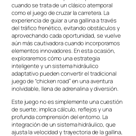
cuando se trata de un clásico atemporal
como el juego de cruzar la carretera. La
experiencia de guiar a una gallina a través
del tráfico frenético, evitando obstáculos y
aprovechando cada oportunidad, se vuelve
aún más cautivadora cuando incorporamos
elementos innovadores. En esta ocasión,
exploraremos cómo una estrategia
inteligente y un sistema hidráulico
adaptativo pueden convertir el tradicional
juego de “chicken road” en una aventura
inolvidable, llena de adrenalina y diversión.
Este juego no es simplemente una cuestión
de suerte; implica cálculo, reflejos y una
profunda comprensión del entorno. La
integración de un sistema hidráulico, que
ajusta la velocidad y trayectoria de la gallina,