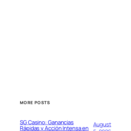
MORE POSTS
SG Casino: Ganancias
August
Rápidas y Acción Intensa en