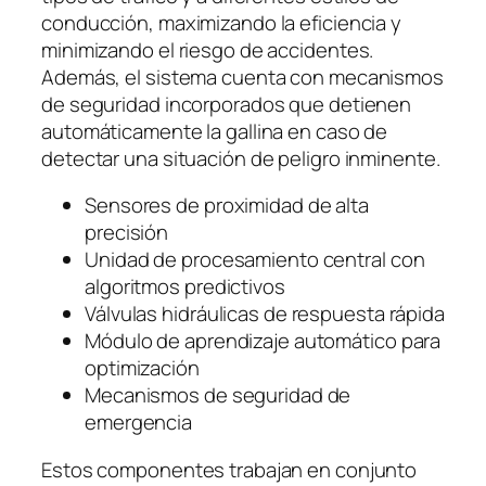
conducción, maximizando la eficiencia y
minimizando el riesgo de accidentes.
Además, el sistema cuenta con mecanismos
de seguridad incorporados que detienen
automáticamente la gallina en caso de
detectar una situación de peligro inminente.
Sensores de proximidad de alta
precisión
Unidad de procesamiento central con
algoritmos predictivos
Válvulas hidráulicas de respuesta rápida
Módulo de aprendizaje automático para
optimización
Mecanismos de seguridad de
emergencia
Estos componentes trabajan en conjunto