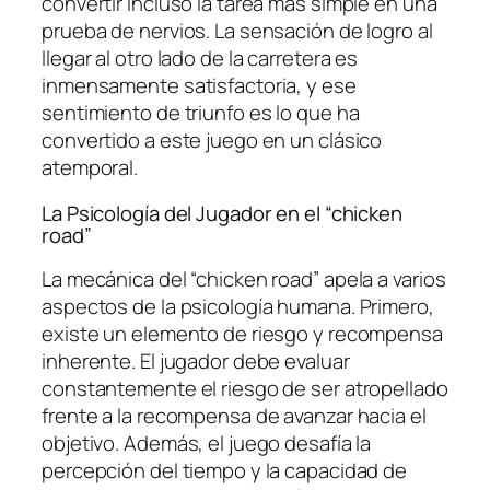
convertir incluso la tarea más simple en una
prueba de nervios. La sensación de logro al
llegar al otro lado de la carretera es
inmensamente satisfactoria, y ese
sentimiento de triunfo es lo que ha
convertido a este juego en un clásico
atemporal.
La Psicología del Jugador en el “chicken
road”
La mecánica del “chicken road” apela a varios
aspectos de la psicología humana. Primero,
existe un elemento de riesgo y recompensa
inherente. El jugador debe evaluar
constantemente el riesgo de ser atropellado
frente a la recompensa de avanzar hacia el
objetivo. Además, el juego desafía la
percepción del tiempo y la capacidad de