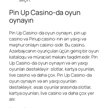
Pin Up Casino-da oyun
oynayın
Pin Up Casino-da oyun oynayın, pin up
casino və Pinup casino-nin ən yaxşı və
məşhur onlayn casino-sidir. Bu casino,
Azərbaycanın oyunçuları üçün geniş bir oyun
kataloqu və müraciət məkanı təqdim edir. Pin
Up Casino-da oyun oynayın və ən yaxşı
oyunları dəstəkləyir: slotlar, kartya oyunları,
live casino və daha çox. Pin Up Casino-da
oyun oynayın və ən yaxşı oyunları
dəstəkləyir, əsas oyunlar arasında slotlar,
kartya oyunları, live casino və daha çox yer
alır.