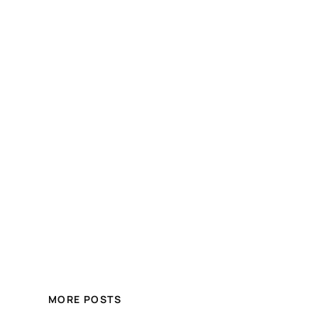
MORE POSTS