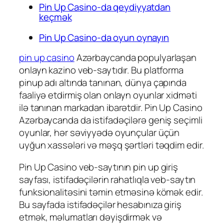
Pin Up Casino-da qeydiyyatdan
keçmək
Pin Up Casino-da oyun oynayın
pin up casino
Azərbaycanda populyarlaşan
onlayn kazino veb-saytıdır. Bu platforma
pinup adı altında tanınan, dünya çapında
faaliyə etdirmiş olan onlayn oyunlar xidməti
ilə tanınan markadan ibarətdir. Pin Up Casino
Azərbaycanda da istifadəçilərə geniş seçimli
oyunlar, hər səviyyədə oyunçular üçün
uyğun xassələri və məşq şərtləri təqdim edir.
Pin Up Casino veb-saytının pin up giriş
sayfası, istifadəçilərin rahatlıqla veb-saytın
funksionalitəsini təmin etməsinə kömək edir.
Bu sayfada istifadəçilər hesabınıza giriş
etmək, məlumatları dəyişdirmək və