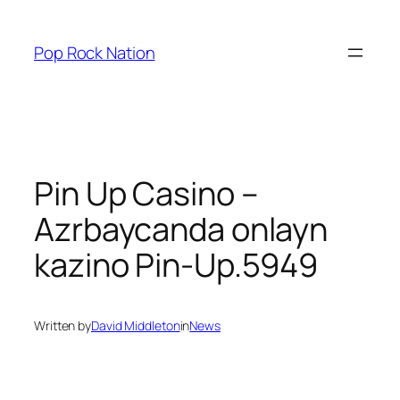
Skip
to
Pop Rock Nation
content
Pin Up Casino –
Azrbaycanda onlayn
kazino Pin-Up.5949
Written by
David Middleton
in
News