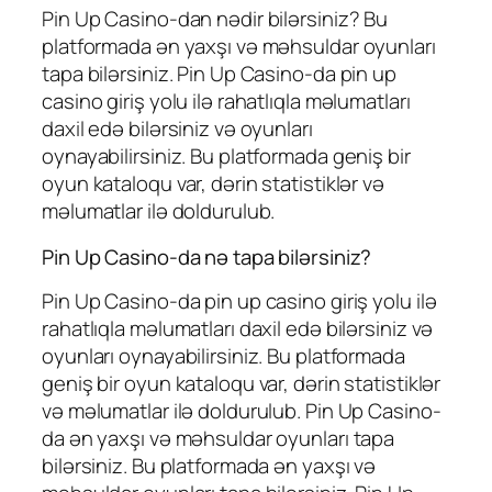
Pin Up Casino-dan nədir bilərsiniz? Bu
platformada ən yaxşı və məhsuldar oyunları
tapa bilərsiniz. Pin Up Casino-da pin up
casino giriş yolu ilə rahatlıqla məlumatları
daxil edə bilərsiniz və oyunları
oynayabilirsiniz. Bu platformada geniş bir
oyun kataloqu var, dərin statistiklər və
məlumatlar ilə doldurulub.
Pin Up Casino-da nə tapa bilərsiniz?
Pin Up Casino-da pin up casino giriş yolu ilə
rahatlıqla məlumatları daxil edə bilərsiniz və
oyunları oynayabilirsiniz. Bu platformada
geniş bir oyun kataloqu var, dərin statistiklər
və məlumatlar ilə doldurulub. Pin Up Casino-
da ən yaxşı və məhsuldar oyunları tapa
bilərsiniz. Bu platformada ən yaxşı və