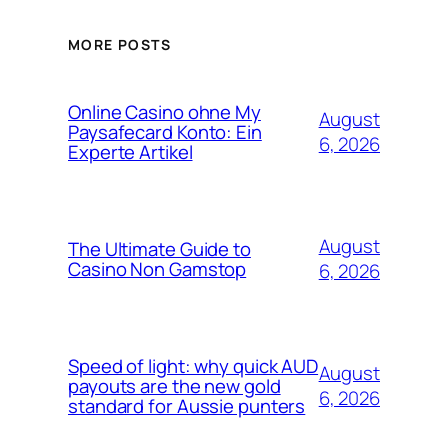
MORE POSTS
Online Casino ohne My
August
Paysafecard Konto: Ein
6, 2026
Experte Artikel
August
The Ultimate Guide to
Casino Non Gamstop
6, 2026
Speed of light: why quick AUD
August
payouts are the new gold
6, 2026
standard for Aussie punters