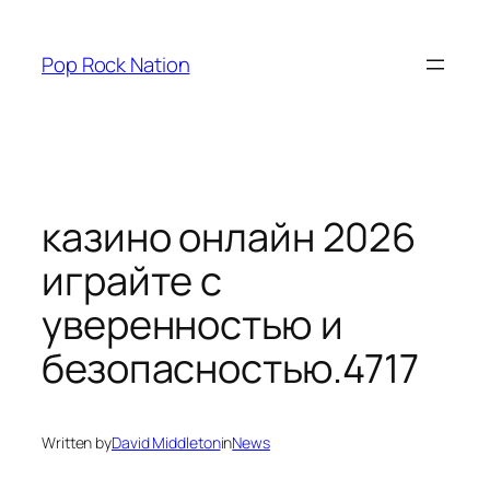
Skip
to
Pop Rock Nation
content
казино онлайн 2026
играйте с
уверенностью и
безопасностью.4717
Written by
David Middleton
in
News