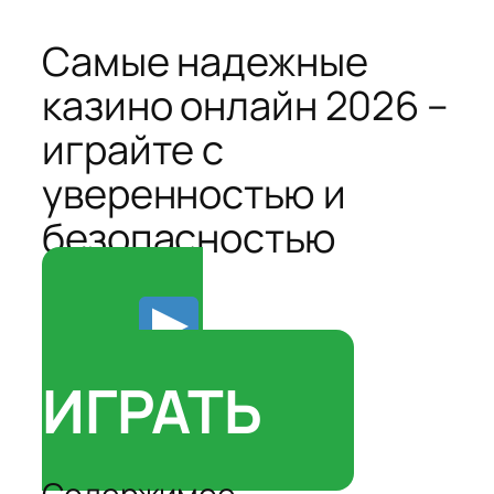
Самые надежные
казино онлайн 2026 –
играйте с
уверенностью и
безопасностью
ИГРАТЬ