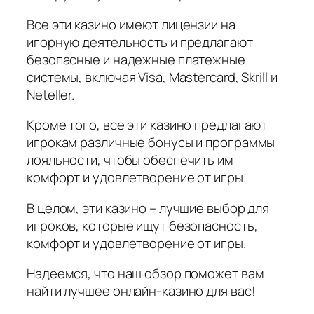
Все эти казино имеют лицензии на
игорную деятельность и предлагают
безопасные и надежные платежные
системы, включая Visa, Mastercard, Skrill и
Neteller.
Кроме того, все эти казино предлагают
игрокам различные бонусы и программы
лояльности, чтобы обеспечить им
комфорт и удовлетворение от игры.
В целом, эти казино – лучшие выбор для
игроков, которые ищут безопасность,
комфорт и удовлетворение от игры.
Надеемся, что наш обзор поможет вам
найти лучшее онлайн-казино для вас!