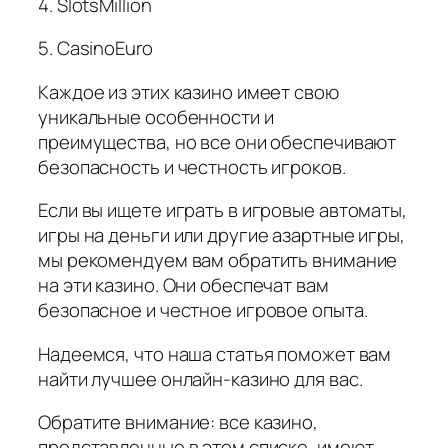
4. SlotsMillion
5. CasinoEuro
Каждое из этих казино имеет свою
уникальные особенности и
преимущества, но все они обеспечивают
безопасность и честность игроков.
Если вы ищете играть в игровые автоматы,
игры на деньги или другие азартные игры,
мы рекомендуем вам обратить внимание
на эти казино. Они обеспечат вам
безопасное и честное игровое опыта.
Надеемся, что наша статья поможет вам
найти лучшее онлайн-казино для вас.
Обратите внимание: все казино,
представленные в этом списке, имеют