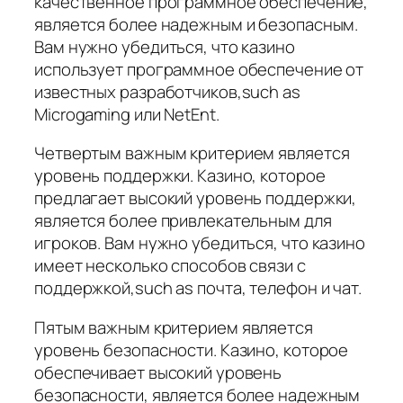
качественное программное обеспечение,
является более надежным и безопасным.
Вам нужно убедиться, что казино
использует программное обеспечение от
известных разработчиков,such as
Microgaming или NetEnt.
Четвертым важным критерием является
уровень поддержки. Казино, которое
предлагает высокий уровень поддержки,
является более привлекательным для
игроков. Вам нужно убедиться, что казино
имеет несколько способов связи с
поддержкой,such as почта, телефон и чат.
Пятым важным критерием является
уровень безопасности. Казино, которое
обеспечивает высокий уровень
безопасности, является более надежным