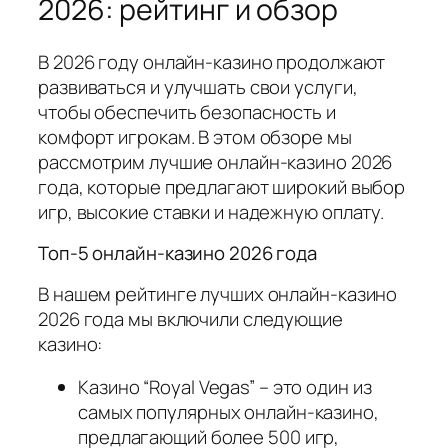
2026: рейтинг и обзор
В 2026 году онлайн-казино продолжают
развиваться и улучшать свои услуги,
чтобы обеспечить безопасность и
комфорт игрокам. В этом обзоре мы
рассмотрим лучшие онлайн-казино 2026
года, которые предлагают широкий выбор
игр, высокие ставки и надежную оплату.
Топ-5 онлайн-казино 2026 года
В нашем рейтинге лучших онлайн-казино
2026 года мы включили следующие
казино:
Казино “Royal Vegas” – это один из
самых популярных онлайн-казино,
предлагающий более 500 игр,