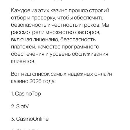
Каждое из этих казино прошло строгий
отбор и проверку, чтобы обеспечить
безопасность и честность игроков. Мы
рассмотрели множество факторов,
включая лицензию, безопасность
платежей, качество программного
обеспечения и уровень обслуживания
клиентов.
Вот наш список самых надежных онлайн-
казино 2026 года:
1. CasinoTop
2. SlotV
3. CasinoOnline