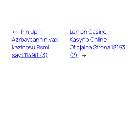
←
Pin Up –
Lemon Casino –
Azrbaycann n yax
Kasyno Online
kazinosu Rsmi
Oficjalna Strona.18193
sayt.11498 (3)
(2)
→