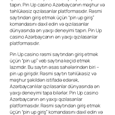
tapın. Pin Up casino Azərbaycanın məşhur və
təhlükəsiz qızılasanlar platformasıdır. Rəsmi
saytından giriş etmək üçün “pin up giriş”
komandasını daxil edin və qızılasanlar
dünyasında ən yaxşı deneyimi tapın. Pin Up
casino Azərbaycanın ən yaxşı qızılasanlar
platformasıdır.
Pin Up casino rəsmi saytından giriş etmək
üçün “pin up” veb saytına keçid etmək
lazımdır. Bu saytın əsas sahələrindən biri –
pin up girişdir. Rəsmi saytın təhlükəsiz və
məşhur şəkildən istifadə edərək,
Azərbaycanlılar qızılasanlar dünyasında ən
yaxşı deneyimi tapa bilərlər. Pin Up casino
Azərbaycanın ən yaxşı qızılasanlar
platformasıdır. Rəsmi saytından giriş etmək
üçün “pin up giriş” komandasını daxil edin və