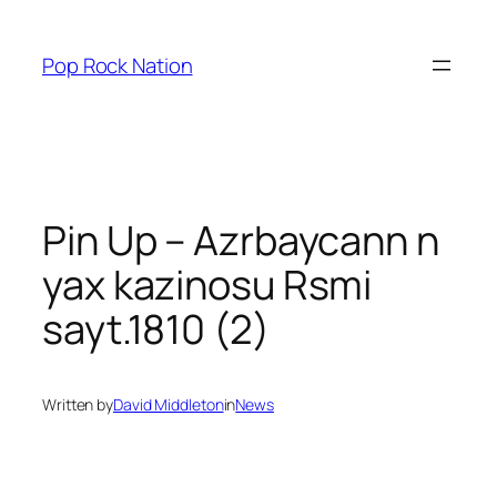
Skip
to
Pop Rock Nation
content
Pin Up – Azrbaycann n
yax kazinosu Rsmi
sayt.1810 (2)
Written by
David Middleton
in
News