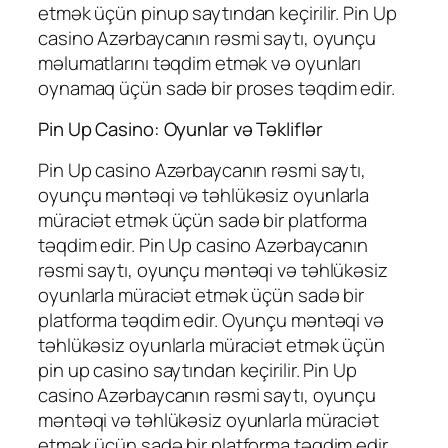
etmək üçün pinup saytından keçirilir. Pin Up
casino Azərbaycanın rəsmi saytı, oyunçu
məlumatlarını təqdim etmək və oyunları
oynamaq üçün sadə bir proses təqdim edir.
Pin Up Casino: Oyunlar və Təkliflər
Pin Up casino Azərbaycanın rəsmi saytı,
oyunçu məntəqi və təhlükəsiz oyunlarla
müraciət etmək üçün sadə bir platforma
təqdim edir. Pin Up casino Azərbaycanın
rəsmi saytı, oyunçu məntəqi və təhlükəsiz
oyunlarla müraciət etmək üçün sadə bir
platforma təqdim edir. Oyunçu məntəqi və
təhlükəsiz oyunlarla müraciət etmək üçün
pin up casino saytından keçirilir. Pin Up
casino Azərbaycanın rəsmi saytı, oyunçu
məntəqi və təhlükəsiz oyunlarla müraciət
etmək üçün sadə bir platforma təqdim edir.