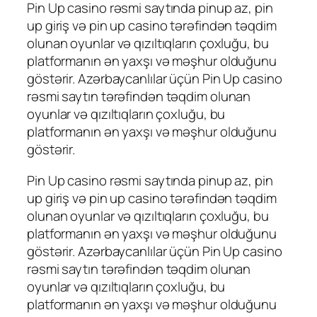
Pin Up casino rəsmi saytında pinup az, pin
up giriş və pin up casino tərəfindən təqdim
olunan oyunlar və qızıltıqların çoxluğu, bu
platformanın ən yaxşı və məşhur olduğunu
göstərir. Azərbaycanlılar üçün Pin Up casino
rəsmi saytın tərəfindən təqdim olunan
oyunlar və qızıltıqların çoxluğu, bu
platformanın ən yaxşı və məşhur olduğunu
göstərir.
Pin Up casino rəsmi saytında pinup az, pin
up giriş və pin up casino tərəfindən təqdim
olunan oyunlar və qızıltıqların çoxluğu, bu
platformanın ən yaxşı və məşhur olduğunu
göstərir. Azərbaycanlılar üçün Pin Up casino
rəsmi saytın tərəfindən təqdim olunan
oyunlar və qızıltıqların çoxluğu, bu
platformanın ən yaxşı və məşhur olduğunu