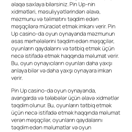
əlaqə saxlaya bilərsiniz. Pin Up-nin
xidmətləri, məsuliyyətlərindən əlavə,
məzmunu və təlimatını təqdim edən
məşqçilərə müraciət etmək imkanı verir. Pin
Up casino-da oyun oynayanda məzmunun
əsas mərhələlərini təqdim edən məşqçilər,
oyunların qaydalarını və tətbiq etmək üçün
necə istifadə etmək haqqında məlumat verir.
Bu, oyun oynayıcıların oyunları daha yaxşı
anlaya bilər və daha yaxşı oynayara imkan
verir.
Pin Up casino-da oyun oynayanda,
avangarda və tələbələr üçün əlavə xidmətlər
təqdim olunur. Bu, oyunların tətbiq etmək
üçün necə istifadə etmək haqqında məlumat
verən məşqçilər, oyunların qaydalarını
təqdim edən məlumatlar və oyun