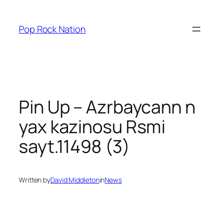
Skip
to
Pop Rock Nation
content
Pin Up – Azrbaycann n
yax kazinosu Rsmi
sayt.11498 (3)
Written by
David Middleton
in
News