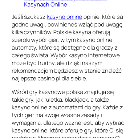
Kasynach Online
Jeśli szukasz
kasyno online
opinie, które są
godne uwagi, powinieneś wziąć pod uwagę
kilka czynników. Polskie kasyna oferują
szeroki wybór gier, w tym kasyno online
automaty, które są dostępne dla graczy z
całego świata. Wybór kasyno internetowe
może być trudny, ale dzięki naszym
rekomendacjom będziesz w stanie znaleźć
najlepsze casino pl dla siebie.
Wśród gry kasynowe polska znajdują się
takie gry, jak ruletka, blackjack, a także
kasyno online z automatami do gry. Każde z
tych gier ma swoje własne zasady i
wymagania, dlatego ważne jest, aby wybrać
kasyno online, które oferuje gry, które Ci się
podobają. Nasze rekomendacje pomogą Ci