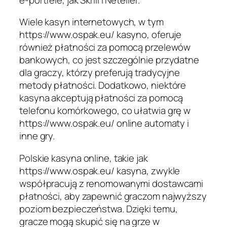
Wiele kasyn internetowych, w tym
https://www.ospak.eu/ kasyno, oferuje
również płatności za pomocą przelewów
bankowych, co jest szczególnie przydatne
dla graczy, którzy preferują tradycyjne
metody płatności. Dodatkowo, niektóre
kasyna akceptują płatności za pomocą
telefonu komórkowego, co ułatwia grę w
https://www.ospak.eu/ online automaty i
inne gry.
Polskie kasyna online, takie jak
https://www.ospak.eu/ kasyna, zwykle
współpracują z renomowanymi dostawcami
płatności, aby zapewnić graczom najwyższy
poziom bezpieczeństwa. Dzięki temu,
gracze mogą skupić się na grze w