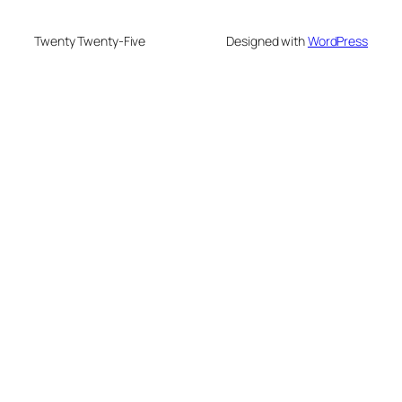
Twenty Twenty-Five
Designed with
WordPress