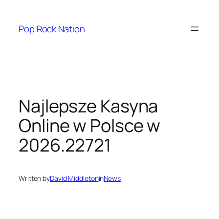
Skip
to
Pop Rock Nation
content
Najlepsze Kasyna
Online w Polsce w
2026.22721
Written by
David Middleton
in
News