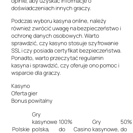
opinie, aby uzyskać informacje o
doświadczeniach innych graczy.
Podczas wyboru kasyna online, należy
również zwrócić uwagę na bezpieczeństwo i
ochronę danych osobowych. Warto
sprawdzić, czy kasyno stosuje szyfrowanie
SSL i czy posiada certyfikat bezpieczeństwa.
Ponadto, warto przeczytać regulamin
kasyna i sprawdzić, czy oferuje ono pomoc i
wsparcie dla graczy.
Kasyno
Oferta gier
Bonus powitalny
Gry
kasynowe
100%
Gry
50%
Polskie
polska,
do
Casino
kasynowe,
do