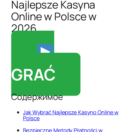
Najlepsze Kasyna
Online w Polsce w
2026
GRAĆ
Содержимое
Jak Wybrać Najlepsze Kasyno Online w
Polsce
Bezpieczne Metody Płatności w