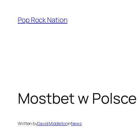
Skip
to
Pop Rock Nation
content
Mostbet w Polsce
Written by
David Middleton
in
News