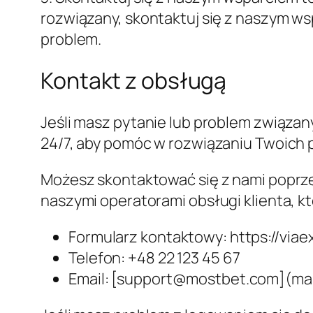
rozwiązany, skontaktuj się z naszym w
problem.
Kontakt z obsługą
Jeśli masz pytanie lub problem związany
24/7, aby pomóc w rozwiązaniu Twoich
Możesz skontaktować się z nami poprzez
naszymi operatorami obsługi klienta, kt
Formularz kontaktowy: https://viaex
Telefon: +48 22 123 45 67
Email: [support@mostbet.com](ma