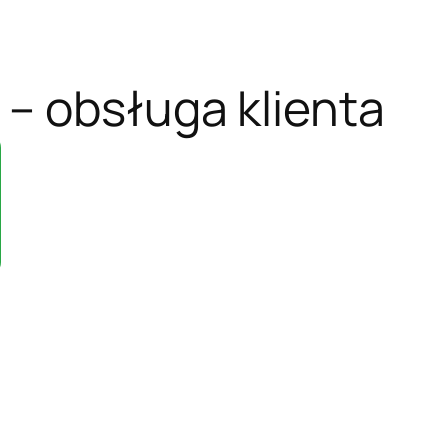
– obsługa klienta