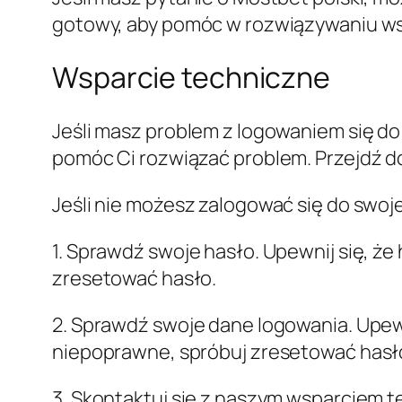
gotowy, aby pomóc w rozwiązywaniu wsz
Wsparcie techniczne
Jeśli masz problem z logowaniem się do
pomóc Ci rozwiązać problem. Przejdź do
Jeśli nie możesz zalogować się do swo
1. Sprawdź swoje hasło. Upewnij się, że
zresetować hasło.
2. Sprawdź swoje dane logowania. Upewn
niepoprawne, spróbuj zresetować hasł
3. Skontaktuj się z naszym wsparciem t