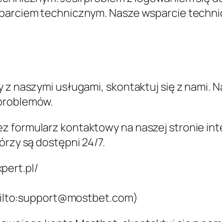
sparciem technicznym. Nasze wsparcie technic
 z naszymi usługami, skontaktuj się z nami. 
 problemów.
 formularz kontaktowy na naszej stronie int
órzy są dostępni 24/7.
pert.pl/
ilto:support@mostbet.com)