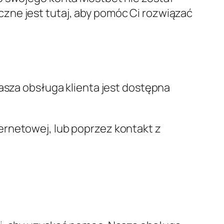
zne jest tutaj, aby pomóc Ci rozwiązać
Nasza obsługa klienta jest dostępna
ernetowej, lub poprzez kontakt z