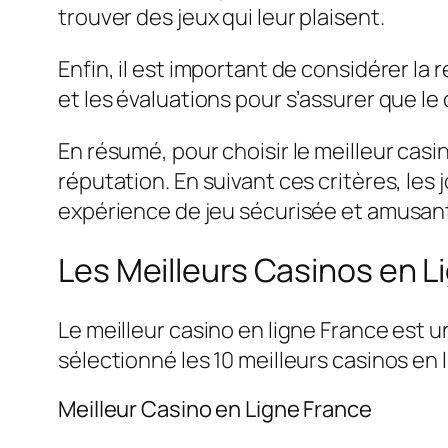
trouver des jeux qui leur plaisent.
Enfin, il est important de considérer la 
et les évaluations pour s’assurer que le 
En résumé, pour choisir le meilleur casino 
réputation. En suivant ces critères, les
expérience de jeu sécurisée et amusan
Les Meilleurs Casinos en 
Le meilleur casino en ligne France est u
sélectionné les 10 meilleurs casinos en l
Meilleur Casino en Ligne France