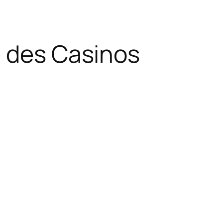
0 des Casinos