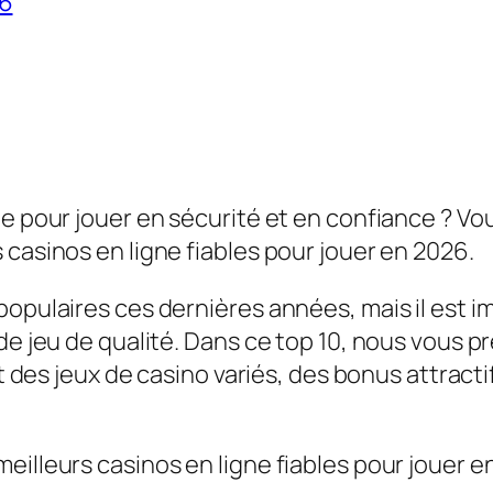
26
e pour jouer en sécurité et en confiance ? Vou
 casinos en ligne fiables pour jouer en 2026.
opulaires ces dernières années, mais il est im
de jeu de qualité. Dans ce top 10, nous vous p
nt des jeux de casino variés, des bonus attract
illeurs casinos en ligne fiables pour jouer e