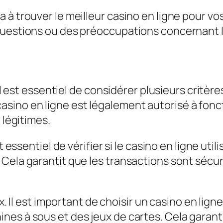
 à trouver le meilleur casino en ligne pour vo
questions ou des préoccupations concernant le
il est essentiel de considérer plusieurs critère
 le casino en ligne est légalement autorisé à fo
 légitimes.
st essentiel de vérifier si le casino en ligne ut
Cela garantit que les transactions sont sécur
x. Il est important de choisir un casino en ligne
es à sous et des jeux de cartes. Cela garanti