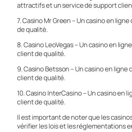
attractifs et un service de support clien
7. Casino Mr Green – Un casino en ligne 
de qualité.
8. Casino LeoVegas – Un casino en ligne 
client de qualité.
9. Casino Betsson – Un casino en ligne q
client de qualité.
10. Casino InterCasino – Un casino en li
client de qualité.
Il est important de noter que les casino
vérifier les lois et les réglementations