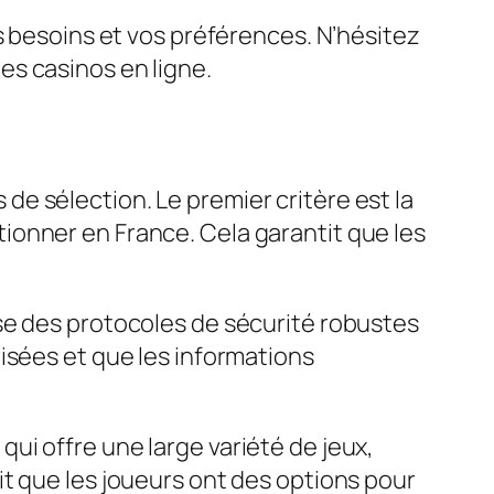
s besoins et vos préférences. N’hésitez
s casinos en ligne.
s de sélection. Le premier critère est la
nctionner en France. Cela garantit que les
ilise des protocoles de sécurité robustes
isées et que les informations
 qui offre une large variété de jeux,
t que les joueurs ont des options pour