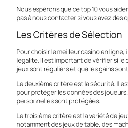
Nous espérons que ce top 10 vous aidera
pas à nous contacter si vous avez des 
Les Critères de Sélection
Pour choisir le meilleur casino en ligne, 
légalité. Il est important de vérifier si
jeux sont réguliers et que les gains sont
Le deuxième critère est la sécurité. Il e
pour protéger les données des joueurs. 
personnelles sont protégées.
Le troisième critère est la variété de jeu
notamment des jeux de table, des machin