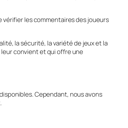
 de vérifier les commentaires des joueurs
ité, la sécurité, la variété de jeux et la
 leur convient et qui offre une
ons disponibles. Cependant, nous avons
.