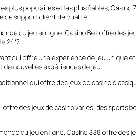
 les plus populaires et les plus fiables, Casino
e de support client de qualité.
onde du jeu en ligne, Casino Bet offre des jeu
le 24/7.
vant qui offre une expérience de jeu unique et
t de nouvelles expériences de jeu.
aditionnel qui offre des jeux de casino classiq
i offre des jeux de casino variés, des sports b
onde du jeu en ligne, Casino 888 offre des je