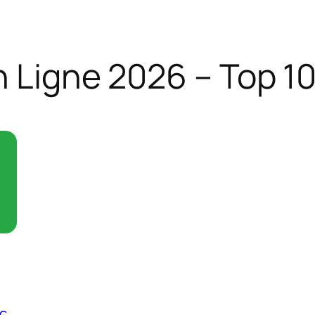
n Ligne 2026 – Top 1