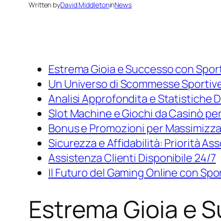
Written by
David Middleton
in
News
Estrema Gioia e Successo con Sporta
Un Universo di Scommesse Sportive
Analisi Approfondita e Statistiche 
Slot Machine e Giochi da Casinò pe
Bonus e Promozioni per Massimizzar
Sicurezza e Affidabilità: Priorità A
Assistenza Clienti Disponibile 24/7
Il Futuro del Gaming Online con Spo
Estrema Gioia e S