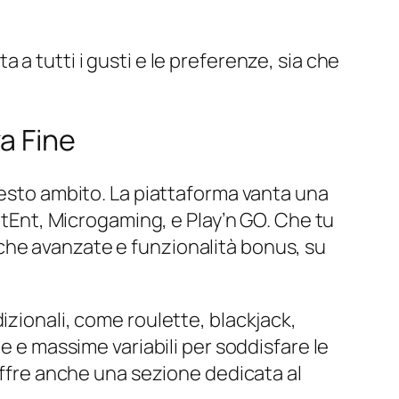
a tutti i gusti e le preferenze, sia che
a Fine
uesto ambito. La piattaforma vanta una
NetEnt, Microgaming, e Play’n GO. Che tu
afiche avanzate e funzionalità bonus, su
izionali, come roulette, blackjack,
e e massime variabili per soddisfare le
 offre anche una sezione dedicata al