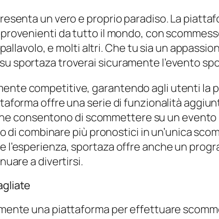
presenta un vero e proprio paradiso. La piatt
i provenienti da tutto il mondo, con scommess
, pallavolo, e molti altri. Che tu sia un appass
su sportaza troverai sicuramente l’evento spor
nte competitive, garantendo agli utenti la pos
taforma offre una serie di funzionalità aggiunt
e consentono di scommettere su un evento sp
i combinare più pronostici in un’unica scom
nte l’esperienza, sportaza offre anche un pr
nuare a divertirsi.
agliate
cemente una piattaforma per effettuare scomm