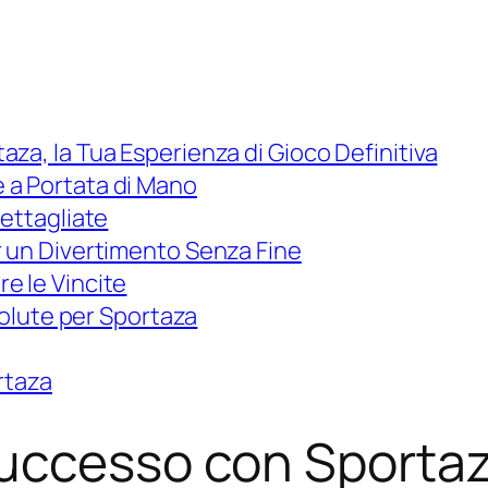
za, la Tua Esperienza di Gioco Definitiva
 a Portata di Mano
Dettagliate
r un Divertimento Senza Fine
e le Vincite
ssolute per Sportaza
rtaza
uccesso con Sportaz