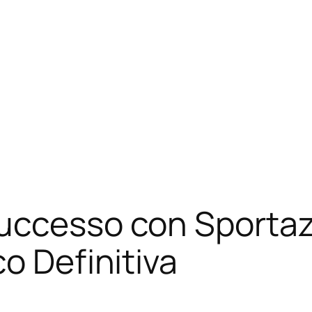
uccesso con Sportaz
o Definitiva