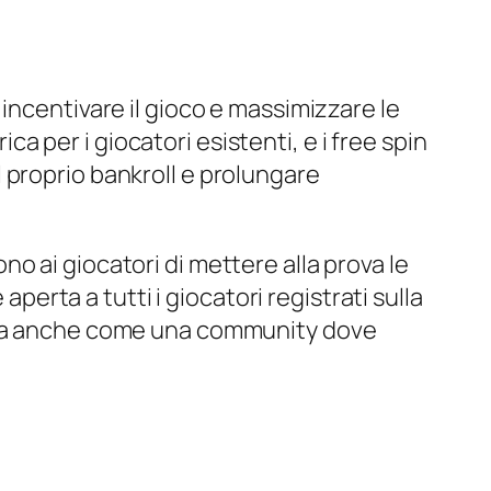
incentivare il gioco e massimizzare le
ica per i giocatori esistenti, e i free spin
 proprio bankroll e prolungare
o ai giocatori di mettere alla prova le
aperta a tutti i giocatori registrati sulla
, ma anche come una community dove