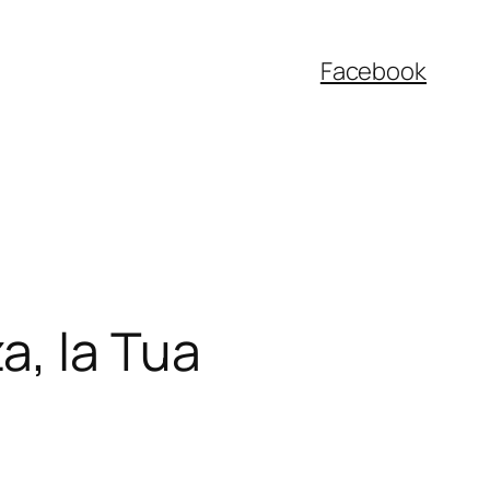
Facebook
a, la Tua