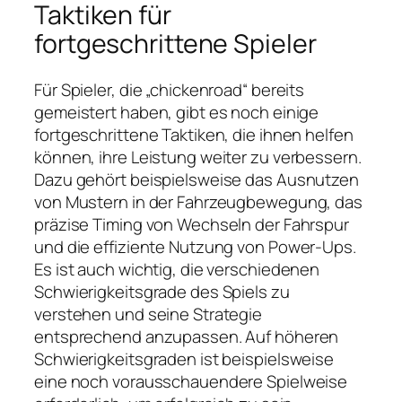
Taktiken für
fortgeschrittene Spieler
Für Spieler, die „chickenroad“ bereits
gemeistert haben, gibt es noch einige
fortgeschrittene Taktiken, die ihnen helfen
können, ihre Leistung weiter zu verbessern.
Dazu gehört beispielsweise das Ausnutzen
von Mustern in der Fahrzeugbewegung, das
präzise Timing von Wechseln der Fahrspur
und die effiziente Nutzung von Power-Ups.
Es ist auch wichtig, die verschiedenen
Schwierigkeitsgrade des Spiels zu
verstehen und seine Strategie
entsprechend anzupassen. Auf höheren
Schwierigkeitsgraden ist beispielsweise
eine noch vorausschauendere Spielweise