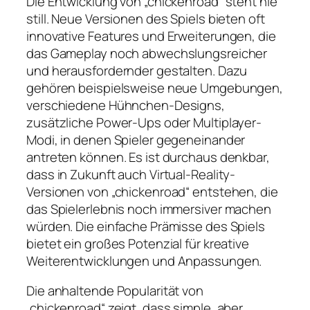
Die Entwicklung von „chickenroad“ steht nie
still. Neue Versionen des Spiels bieten oft
innovative Features und Erweiterungen, die
das Gameplay noch abwechslungsreicher
und herausfordernder gestalten. Dazu
gehören beispielsweise neue Umgebungen,
verschiedene Hühnchen-Designs,
zusätzliche Power-Ups oder Multiplayer-
Modi, in denen Spieler gegeneinander
antreten können. Es ist durchaus denkbar,
dass in Zukunft auch Virtual-Reality-
Versionen von „chickenroad“ entstehen, die
das Spielerlebnis noch immersiver machen
würden. Die einfache Prämisse des Spiels
bietet ein großes Potenzial für kreative
Weiterentwicklungen und Anpassungen.
Die anhaltende Popularität von
„chickenroad“ zeigt, dass simple, aber