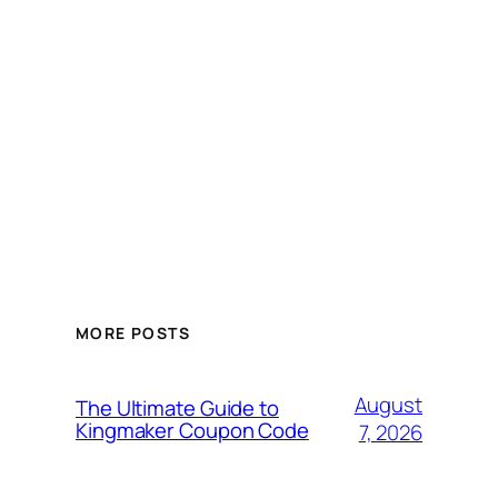
MORE POSTS
August
The Ultimate Guide to
Kingmaker Coupon Code
7, 2026