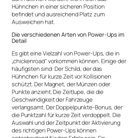
Hühnchen in einer sicheren Position
befindet und ausreichend Platz zum
Ausweichen hat.
Die verschiedenen Arten von Power-Ups im
Detail
Es gibt eine Vielzahl von Power-Ups, die in
„chickenroad“ vorkommen können. Einige der
häufigsten sind: Der Schild, der das
Hühnchen für kurze Zeit vor Kollisionen
schützt. Der Magnet, der Münzen oder
Punkte anzieht. Die Zeitlupe, die die
Geschwindigkeit der Fahrzeuge
verlangsamt. Der Doppelpunkte-Bonus, der
die Punktzahl für kurze Zeit verdoppelt. Die
Auswahl und der Zeitpunkt der Aktivierung
des richtigen Power-Ups können
entscheidend für den Erfolg sein. Ein