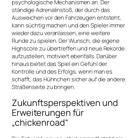
psychologische Mechanismen an. Der
ständige Adrenalinstoß, der durch das
Ausweichen vor den Fahrzeugen entsteht,
kann süchtig machen und den Spieler immer
wieder dazu veranlassen, eine weitere
Runde zu spielen. Der Wunsch, die eigene
Highscore zu übertreffen und neue Rekorde
aufzustellen, motiviert ebenfalls. Darüber
hinaus bietet das Spiel ein Gefühl der
Kontrolle und des Erfolgs, wenn man es
schafft, das Hühnchen sicher auf die andere
Straßenseite zu bringen.
Zukunftsperspektiven und
Erweiterungen für
„chickenroad“