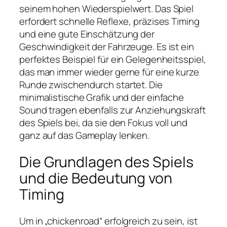
seinem hohen Wiederspielwert. Das Spiel
erfordert schnelle Reflexe, präzises Timing
und eine gute Einschätzung der
Geschwindigkeit der Fahrzeuge. Es ist ein
perfektes Beispiel für ein Gelegenheitsspiel,
das man immer wieder gerne für eine kurze
Runde zwischendurch startet. Die
minimalistische Grafik und der einfache
Sound tragen ebenfalls zur Anziehungskraft
des Spiels bei, da sie den Fokus voll und
ganz auf das Gameplay lenken.
Die Grundlagen des Spiels
und die Bedeutung von
Timing
Um in „chickenroad“ erfolgreich zu sein, ist