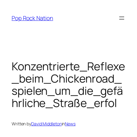
Skip
to
Pop Rock Nation
content
Konzentrierte_Reflexe
_beim_Chickenroad_
spielen_um_die_gefä
hrliche_Straße_erfol
Written by
David Middleton
in
News