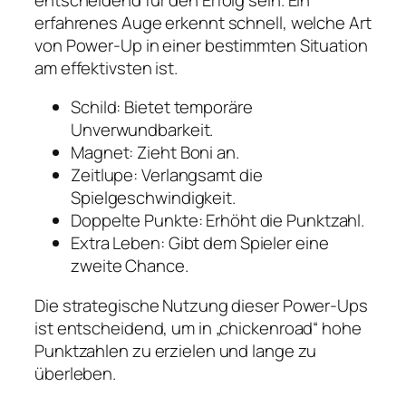
erfahrenes Auge erkennt schnell, welche Art
von Power-Up in einer bestimmten Situation
am effektivsten ist.
Schild: Bietet temporäre
Unverwundbarkeit.
Magnet: Zieht Boni an.
Zeitlupe: Verlangsamt die
Spielgeschwindigkeit.
Doppelte Punkte: Erhöht die Punktzahl.
Extra Leben: Gibt dem Spieler eine
zweite Chance.
Die strategische Nutzung dieser Power-Ups
ist entscheidend, um in „chickenroad“ hohe
Punktzahlen zu erzielen und lange zu
überleben.