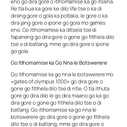
eno go dira gore o itlhomamise ka go itsena.
Re tla bua ka gore ke dilo life tse o ka di
dirang gore o gola ka potlaka, le gore o ka
dira jang gore o ipone go gola mo games
eno. Go itlhomamise ka ditsela tse di
fapaneng go dira gore o gone go fitlhela dilo
tse o di batlang, mme go dira gore o ipone
go gola.
Go Itlhomamise ka Go Nna le Botswerere
Go itlhomamise ka go nna le botswerere mo
«gates of olympus 1000» go dira gore o
gone go fitlhela dilo tse di ntle. O tla ithuta
gore go dira dilo le go dira maano go ka go
dira gore o gone go fitlhela dilo tse o di
batlang. Go itlhomamise ka go nna le
botswerere go dira gore o gone go fitlhela
dilo tse o di batlang, mme go dira gore o