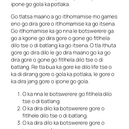
ipone go gola ka potlaka.
Go tlatsa maano a go itlhomamise mo games
eno go dira gore o itlhomamise ka go itsena.
Go itlhomamise ka go nna le botswerere ga
go a kgone go dira gore o gone go fitlhela
dilo tse o di batlang ka go itsena. O tla ithuta
gore go dira dilo le go dira maano go ka go
dira gore o gone go fitlhela dilo tse o di
batlang. Re tla bua ka gore ke dilo life tse o
ka di dirang gore o gola ka potlaka, le gore o
ka dira jang gore o ipone go gola.
O ka nna le botswerere go fitlhela dilo
tse o di batlang.
O ka dira dilo ka botswerere gore o
fitlhele dilo tse o di batlang.
O ka dira dilo ka botswerere gore o