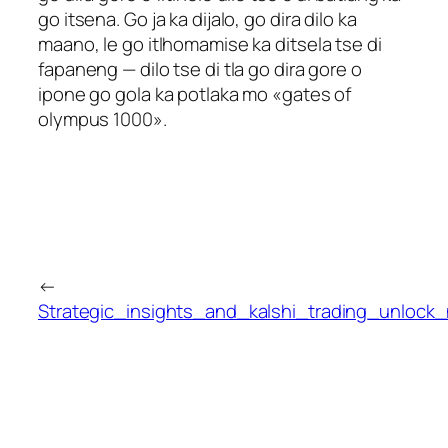
go itsena. Go ja ka dijalo, go dira dilo ka
maano, le go itlhomamise ka ditsela tse di
fapaneng — dilo tse di tla go dira gore o
ipone go gola ka potlaka mo «gates of
olympus 1000».
←
Strategic_insights_and_kalshi_trading_unlock_