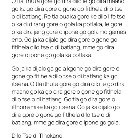
O tla ithuta gore go dira dilo le go dira maano
go ka go dira gore o gone go fitlhela dilo tse
o di batlang. Re tla bua ka gore ke dilo life tse
o ka di dirang gore o gola ka potlaka, le gore
o ka dira jang gore o ipone go gola mo games
eno. Go ja ka dijalo go dira gore o gone go
fitlhela dilo tse o di batlang, mme go dira
gore o ipone go gola ka potlaka.
Go ja ka dijalo ga go a kgone go dira gore o
gone go fitlhela dilo tse o di batlang ka go
itsena. O tla ithuta gore go dira dilo le go dira
maano go ka go dira gore o gone go fitlhela
dilo tse o di batlang. Go tla go dira gore o
itlhomamise ka go itsena. Go ja ka dijalo go
dira gore o gone go fitlhela dilo tse o di
batlang, mme go dira gore o ipone go gola.
Dilo Tse di Tlhokang