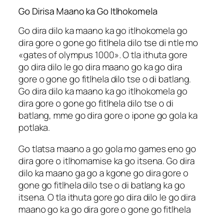
Go Dirisa Maano ka Go Itlhokomela
Go dira dilo ka maano ka go itlhokomela go
dira gore o gone go fitlhela dilo tse di ntle mo
«gates of olympus 1000». O tla ithuta gore
go dira dilo le go dira maano go ka go dira
gore o gone go fitlhela dilo tse o di batlang.
Go dira dilo ka maano ka go itlhokomela go
dira gore o gone go fitlhela dilo tse o di
batlang, mme go dira gore o ipone go gola ka
potlaka.
Go tlatsa maano a go gola mo games eno go
dira gore o itlhomamise ka go itsena. Go dira
dilo ka maano ga go a kgone go dira gore o
gone go fitlhela dilo tse o di batlang ka go
itsena. O tla ithuta gore go dira dilo le go dira
maano go ka go dira gore o gone go fitlhela