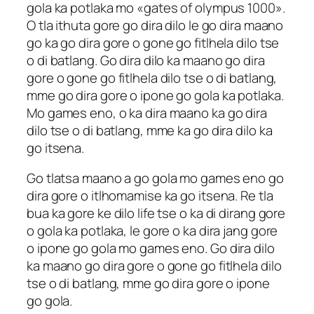
gola ka potlaka mo «gates of olympus 1000».
O tla ithuta gore go dira dilo le go dira maano
go ka go dira gore o gone go fitlhela dilo tse
o di batlang. Go dira dilo ka maano go dira
gore o gone go fitlhela dilo tse o di batlang,
mme go dira gore o ipone go gola ka potlaka.
Mo games eno, o ka dira maano ka go dira
dilo tse o di batlang, mme ka go dira dilo ka
go itsena.
Go tlatsa maano a go gola mo games eno go
dira gore o itlhomamise ka go itsena. Re tla
bua ka gore ke dilo life tse o ka di dirang gore
o gola ka potlaka, le gore o ka dira jang gore
o ipone go gola mo games eno. Go dira dilo
ka maano go dira gore o gone go fitlhela dilo
tse o di batlang, mme go dira gore o ipone
go gola.