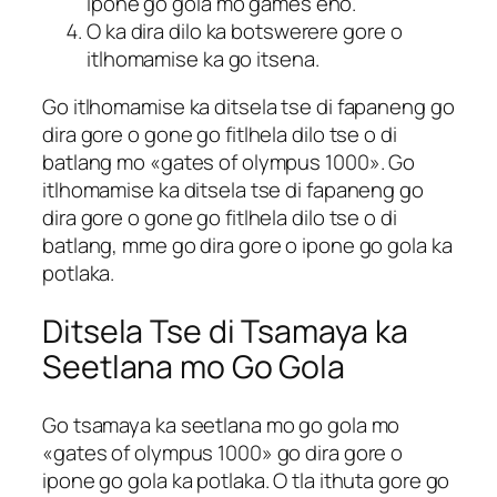
ipone go gola mo games eno.
O ka dira dilo ka botswerere gore o
itlhomamise ka go itsena.
Go itlhomamise ka ditsela tse di fapaneng go
dira gore o gone go fitlhela dilo tse o di
batlang mo «gates of olympus 1000». Go
itlhomamise ka ditsela tse di fapaneng go
dira gore o gone go fitlhela dilo tse o di
batlang, mme go dira gore o ipone go gola ka
potlaka.
Ditsela Tse di Tsamaya ka
Seetlana mo Go Gola
Go tsamaya ka seetlana mo go gola mo
«gates of olympus 1000» go dira gore o
ipone go gola ka potlaka. O tla ithuta gore go