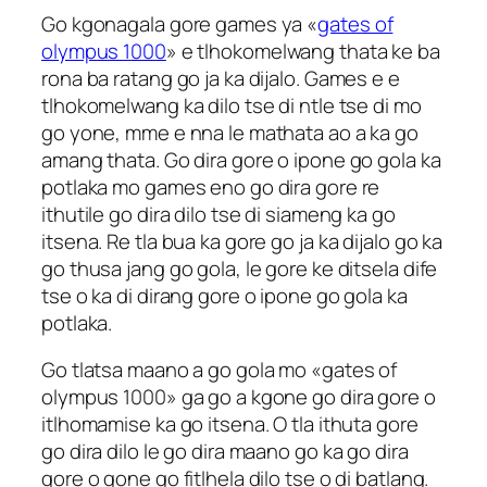
Go kgonagala gore games ya «
gates of
olympus 1000
» e tlhokomelwang thata ke ba
rona ba ratang go ja ka dijalo. Games e e
tlhokomelwang ka dilo tse di ntle tse di mo
go yone, mme e nna le mathata ao a ka go
amang thata. Go dira gore o ipone go gola ka
potlaka mo games eno go dira gore re
ithutile go dira dilo tse di siameng ka go
itsena. Re tla bua ka gore go ja ka dijalo go ka
go thusa jang go gola, le gore ke ditsela dife
tse o ka di dirang gore o ipone go gola ka
potlaka.
Go tlatsa maano a go gola mo «gates of
olympus 1000» ga go a kgone go dira gore o
itlhomamise ka go itsena. O tla ithuta gore
go dira dilo le go dira maano go ka go dira
gore o gone go fitlhela dilo tse o di batlang.