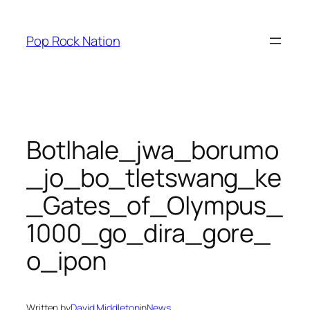
Skip
to
Pop Rock Nation
content
Botlhale_jwa_borumo
_jo_bo_tletswang_ke
_Gates_of_Olympus_
1000_go_dira_gore_
o_ipon
Written by
David Middleton
in
News