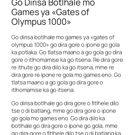
Go Dirisa Botlhale mo
Games ya «Gates of
Olympus 1000»
Go dirisa botlhale mo games ya «gates of
olympus 1000» go dira gore o ipone go gola
ka potlaka. Go tlatsa maano a go gola go dira
gore o itlhomamise ka go itsena. Re dira gore
re ithute go dira dilo ka go itsena, mme re
dira gore re ipone re gola mo games eno. Go
tlatsa maano a go gola go dira gore o
itlhomamise ka go itsena.
Go dirisa botlhale go dira gore o fitlhele dilo
tse o di batlang, mme go dira gore o ipone
go gola mo games eno. Go dira dilo ka
botlhale go dira gore o ipone go gola, mme
go dira gore o fitlhele dilo tse o di batlang ka