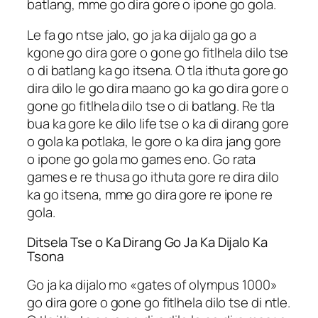
batlang, mme go dira gore o ipone go gola.
Le fa go ntse jalo, go ja ka dijalo ga go a
kgone go dira gore o gone go fitlhela dilo tse
o di batlang ka go itsena. O tla ithuta gore go
dira dilo le go dira maano go ka go dira gore o
gone go fitlhela dilo tse o di batlang. Re tla
bua ka gore ke dilo life tse o ka di dirang gore
o gola ka potlaka, le gore o ka dira jang gore
o ipone go gola mo games eno. Go rata
games e re thusa go ithuta gore re dira dilo
ka go itsena, mme go dira gore re ipone re
gola.
Ditsela Tse o Ka Dirang Go Ja Ka Dijalo Ka
Tsona
Go ja ka dijalo mo «gates of olympus 1000»
go dira gore o gone go fitlhela dilo tse di ntle.