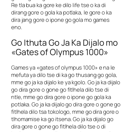
Re tla bua ka gore ke dilo life tse o ka di
dirang gore o gola ka potlaka, le gore o ka
dira jang gore o ipone go gola mo games
eno.
Go Ithuta Go Ja Ka Dijalo mo
«Gates of Olympus 1000»
Games ya «gates of olympus 1000» e na le
mefuta ya dilo tse di ka go thusang go gola,
mme go ja ka dijalo ke ya kgolo. Go ja ka dijalo
go dira gore o gone go fitlhela dilo tse di
ntle, mme go dira gore o ipone go gola ka
potlaka. Go ja ka dijalo go dira gore o gone go
fitlhela dilo tsa tokologo, mme go dira gore o
tlhomamise ka go itsena. Go ja ka dijalo go
dira gore o gone go fitlhela dilo tse o di