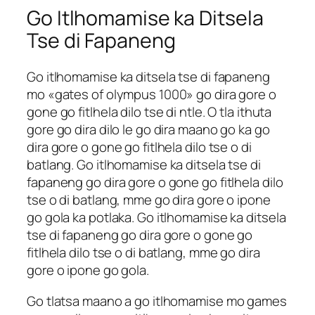
Go Itlhomamise ka Ditsela
Tse di Fapaneng
Go itlhomamise ka ditsela tse di fapaneng
mo «gates of olympus 1000» go dira gore o
gone go fitlhela dilo tse di ntle. O tla ithuta
gore go dira dilo le go dira maano go ka go
dira gore o gone go fitlhela dilo tse o di
batlang. Go itlhomamise ka ditsela tse di
fapaneng go dira gore o gone go fitlhela dilo
tse o di batlang, mme go dira gore o ipone
go gola ka potlaka. Go itlhomamise ka ditsela
tse di fapaneng go dira gore o gone go
fitlhela dilo tse o di batlang, mme go dira
gore o ipone go gola.
Go tlatsa maano a go itlhomamise mo games