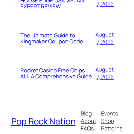
HOUSE EDGE USA VIP: AN
7, 2026
EXPERT REVIEW
August
The Ultimate Guide to
Kingmaker Coupon Code
7, 2026
August
Rocket Casino Free Chips
AU: A Comprehensive Guide
7, 2026
Blog
Events
Pop Rock Nation
About
Shop
FAQs
Patterns