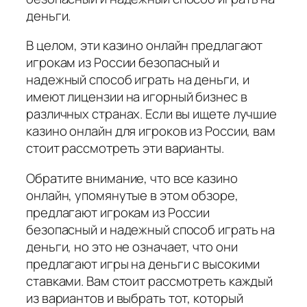
деньги.
В целом, эти казино онлайн предлагают
игрокам из России безопасный и
надежный способ играть на деньги, и
имеют лицензии на игорный бизнес в
различных странах. Если вы ищете лучшие
казино онлайн для игроков из России, вам
стоит рассмотреть эти варианты.
Обратите внимание, что все казино
онлайн, упомянутые в этом обзоре,
предлагают игрокам из России
безопасный и надежный способ играть на
деньги, но это не означает, что они
предлагают игры на деньги с высокими
ставками. Вам стоит рассмотреть каждый
из вариантов и выбрать тот, который