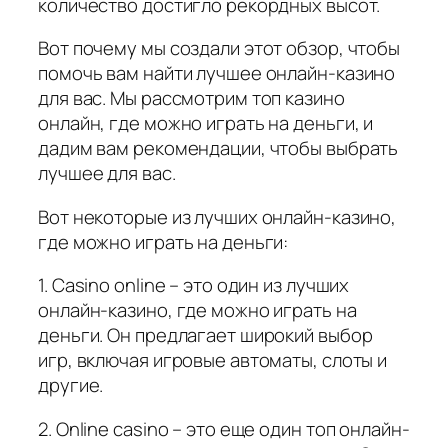
количество достигло рекордных высот.
Вот почему мы создали этот обзор, чтобы
помочь вам найти лучшее онлайн-казино
для вас. Мы рассмотрим топ казино
онлайн, где можно играть на деньги, и
дадим вам рекомендации, чтобы выбрать
лучшее для вас.
Вот некоторые из лучших онлайн-казино,
где можно играть на деньги:
1. Casino online – это один из лучших
онлайн-казино, где можно играть на
деньги. Он предлагает широкий выбор
игр, включая игровые автоматы, слоты и
другие.
2. Online casino – это еще один топ онлайн-