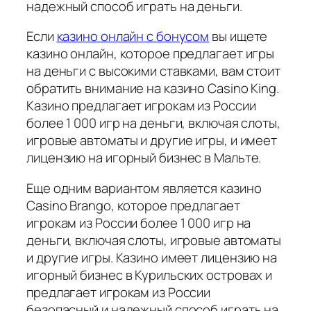
надежный способ играть на деньги.
Если
казино онлайн с бонусом
вы ищете
казино онлайн, которое предлагает игры
на деньги с высокими ставками, вам стоит
обратить внимание на казино Casino King.
Казино предлагает игрокам из России
более 1 000 игр на деньги, включая слоты,
игровые автоматы и другие игры, и имеет
лицензию на игорный бизнес в Мальте.
Еще одним вариантом является казино
Casino Brango, которое предлагает
игрокам из России более 1 000 игр на
деньги, включая слоты, игровые автоматы
и другие игры. Казино имеет лицензию на
игорный бизнес в Курильских островах и
предлагает игрокам из России
безопасный и надежный способ играть на