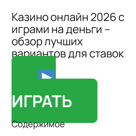
Казино онлайн 2026 с
играми на деньги –
обзор лучших
вариантов для ставок
ИГРАТЬ
Содержимое