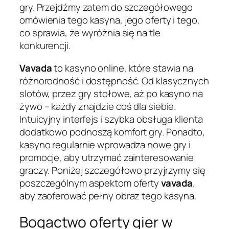
gry. Przejdźmy zatem do szczegółowego
omówienia tego kasyna, jego oferty i tego,
co sprawia, że wyróżnia się na tle
konkurencji.
Vavada
to kasyno online, które stawia na
różnorodność i dostępność. Od klasycznych
slotów, przez gry stołowe, aż po kasyno na
żywo – każdy znajdzie coś dla siebie.
Intuicyjny interfejs i szybka obsługa klienta
dodatkowo podnoszą komfort gry. Ponadto,
kasyno regularnie wprowadza nowe gry i
promocje, aby utrzymać zainteresowanie
graczy. Poniżej szczegółowo przyjrzymy się
poszczególnym aspektom oferty
vavada
,
aby zaoferować pełny obraz tego kasyna.
Bogactwo oferty gier w