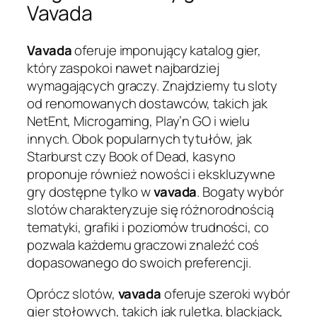
Vavada
Vavada
oferuje imponujący katalog gier,
który zaspokoi nawet najbardziej
wymagających graczy. Znajdziemy tu sloty
od renomowanych dostawców, takich jak
NetEnt, Microgaming, Play’n GO i wielu
innych. Obok popularnych tytułów, jak
Starburst czy Book of Dead, kasyno
proponuje również nowości i ekskluzywne
gry dostępne tylko w
vavada
. Bogaty wybór
slotów charakteryzuje się różnorodnością
tematyki, grafiki i poziomów trudności, co
pozwala każdemu graczowi znaleźć coś
dopasowanego do swoich preferencji.
Oprócz slotów,
vavada
oferuje szeroki wybór
gier stołowych, takich jak ruletka, blackjack,