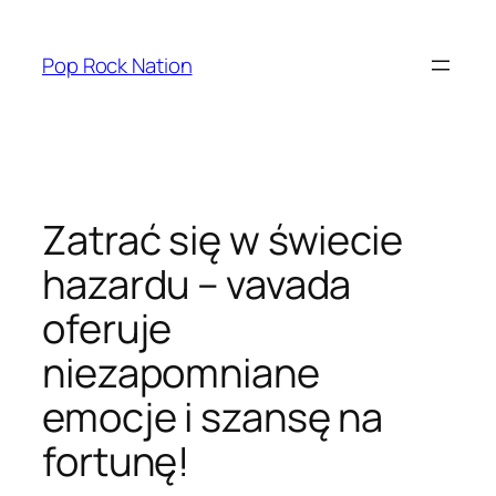
Skip
to
Pop Rock Nation
content
Zatrać się w świecie
hazardu – vavada
oferuje
niezapomniane
emocje i szansę na
fortunę!