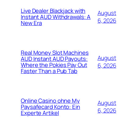
Live Dealer Blackjack with
August
Instant AUD Withdrawals: A
6, 2026
New Era
Real Money Slot Machines
August
AUD Instant AUD Payouts:
Where the Pokies Pay Out
6, 2026
Faster Than a Pub Tab
Online Casino ohne My
August
Paysafecard Konto: Ein
6, 2026
Experte Artikel