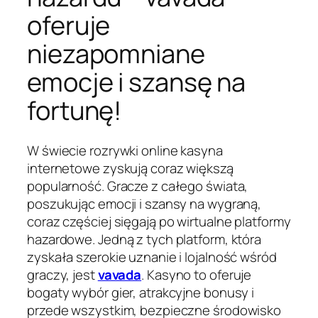
oferuje
niezapomniane
emocje i szansę na
fortunę!
W świecie rozrywki online kasyna
internetowe zyskują coraz większą
popularność. Gracze z całego świata,
poszukując emocji i szansy na wygraną,
coraz częściej sięgają po wirtualne platformy
hazardowe. Jedną z tych platform, która
zyskała szerokie uznanie i lojalność wśród
graczy, jest
vavada
. Kasyno to oferuje
bogaty wybór gier, atrakcyjne bonusy i
przede wszystkim, bezpieczne środowisko