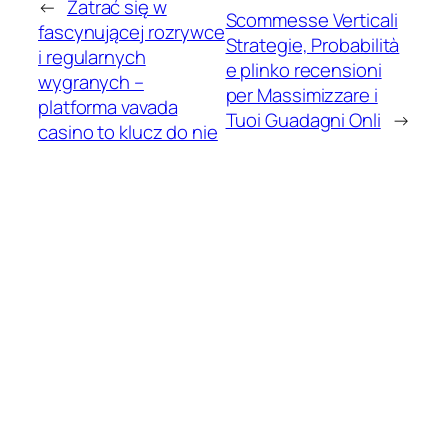
←
Zatrać się w
Scommesse Verticali
fascynującej rozrywce
Strategie, Probabilità
i regularnych
e plinko recensioni
wygranych –
per Massimizzare i
platforma vavada
Tuoi Guadagni Onli
→
casino to klucz do nie