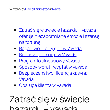
Written by
David Middleton
in
News
Zatrać się w świecie hazardu – vavada
oferuje niezapomniane emocje i szansę
na fortunę!
Bogactwo oferty gier w Vavada
Bonusy i promocje w Vavada
Program lojalnościowy Vavada
Sposoby wpłat i wypłat w Vavada
Bezpieczeństwo i licencja kasyna
Vavada
Obsługa klienta w Vavada
Zatrać się w świecie
hazardu – vavada