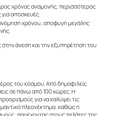
ερος χρόνος αναμονής, περισσότερος
 για αποσκευές.
ονόμηση χρόνου, αποφυγή μεγάλης
νής.
ς στην άνεση και την εξυπηρέτηση του
 μέρος του κόσμου. Από δημοφιλείς
εις σε πάνω από 100 χώρες. Η
προορισμούς για να καλύψει τις
ημαντικό πλεονέκτημα, καθώς η
σμούς, παρέχοντας στους πελάτες της