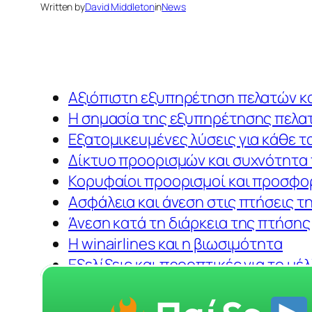
Written by
David Middleton
in
News
Αξιόπιστη εξυπηρέτηση πελατών και
Η σημασία της εξυπηρέτησης πελατ
Εξατομικευμένες λύσεις για κάθε τ
Δίκτυο προορισμών και συχνότητα
Κορυφαίοι προορισμοί και προσφο
Ασφάλεια και άνεση στις πτήσεις τη
Άνεση κατά τη διάρκεια της πτήσης
Η winairlines και η βιωσιμότητα
Εξελίξεις και προοπτικές για το μέλ