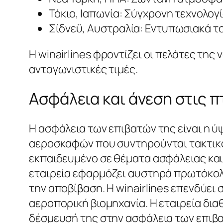
Τόκιο, Ιαπωνία: Σύγχρονη τεχνολογ
Σίδνεϋ, Αυστραλία: Εντυπωσιακά τ
Η winairlines φροντίζει οι πελάτες τη
ανταγωνιστικές τιμές.
Ασφάλεια και άνεση στις πτ
Η ασφάλεια των επιβατών της είναι η ύψ
αεροσκαφών που συντηρούνται τακτικά 
εκπαιδευμένο σε θέματα ασφάλειας και
εταιρεία εφαρμόζει αυστηρά πρωτόκολλ
την αποβίβαση. Η winairlines επενδύει
αεροπορική βιομηχανία. Η εταιρεία δια
δέσμευσή της στην ασφάλεια των επιβα