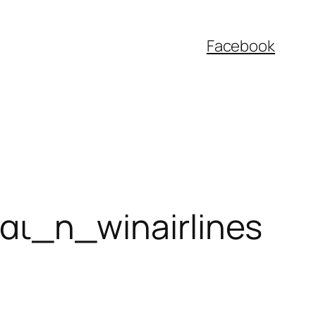
Facebook
ι_η_winairlines