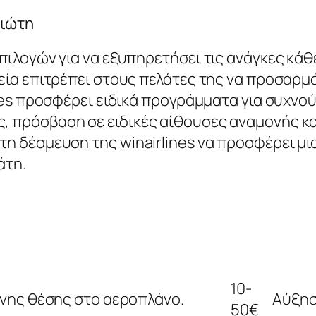
διώτη
πιλογών για να εξυπηρετήσει τις ανάγκες κάθ
εία επιτρέπει στους πελάτες της να προσαρμ
ines προσφέρει ειδικά προγράμματα για συχν
 πρόσβαση σε ειδικές αίθουσες αναμονής κα
η δέσμευση της winairlines να προσφέρει μια
άτη.
10-
νης θέσης στο αεροπλάνο.
Αύξησ
50€