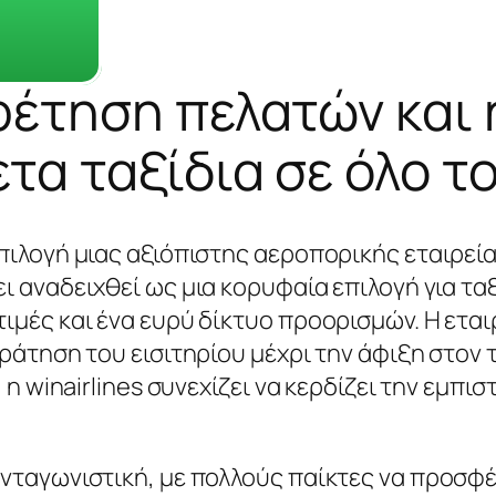
έτηση πελατών και η
τα ταξίδια σε όλο τ
ιλογή μιας αξιόπιστης αεροπορικής εταιρείας 
ει αναδειχθεί ως μια κορυφαία επιλογή για τ
ιμές και ένα ευρύ δίκτυο προορισμών. Η εται
κράτηση του εισιτηρίου μέχρι την άφιξη στον
 η winairlines συνεχίζει να κερδίζει την εμπ
ανταγωνιστική, με πολλούς παίκτες να προσφ