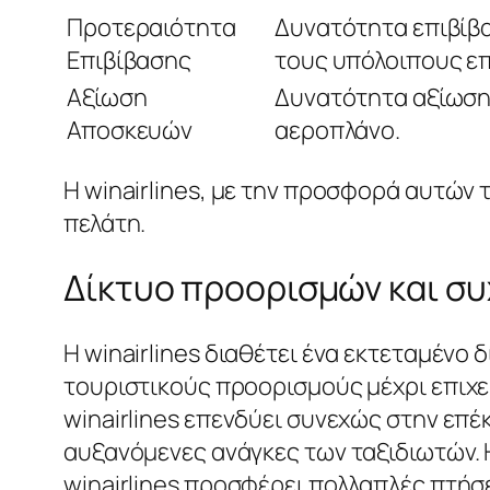
Προτεραιότητα
Δυνατότητα επιβίβ
Επιβίβασης
τους υπόλοιπους επ
Αξίωση
Δυνατότητα αξίωση
Αποσκευών
αεροπλάνο.
Η winairlines, με την προσφορά αυτών 
πελάτη.
Δίκτυο προορισμών και σ
Η winairlines διαθέτει ένα εκτεταμένο
τουριστικούς προορισμούς μέχρι επιχε
winairlines επενδύει συνεχώς στην επέ
αυξανόμενες ανάγκες των ταξιδιωτών. 
winairlines προσφέρει πολλαπλές πτήσ