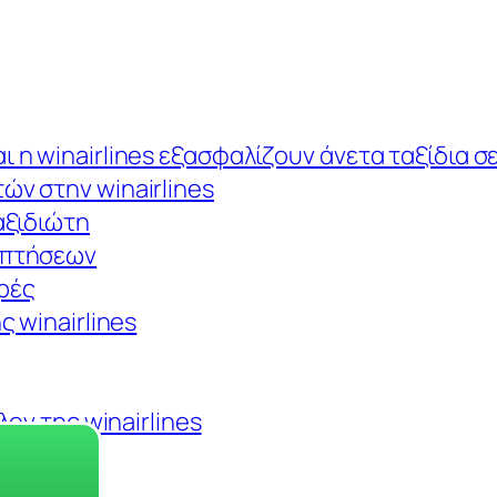
 η winairlines εξασφαλίζουν άνετα ταξίδια σ
ών στην winairlines
αξιδιώτη
 πτήσεων
ρές
ς winairlines
λον της winairlines