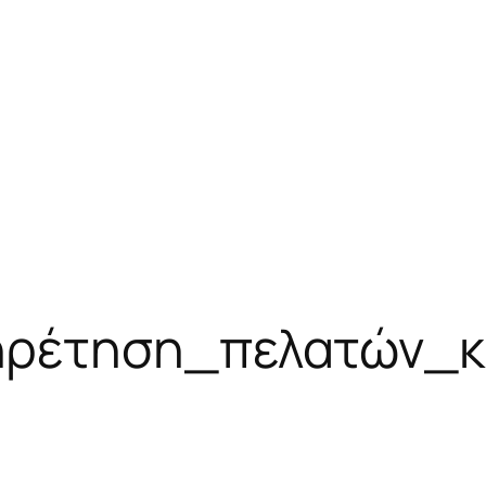
ρέτηση_πελατών_κα