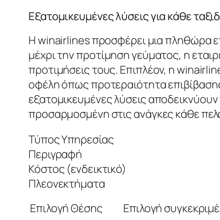
Εξατομικευμένες λύσεις για κάθε ταξι
Η winairlines προσφέρει μια πληθώρα ε
μέχρι την προτίμηση γεύματος, η εταιρ
προτιμήσεις τους. Επιπλέον, η winairl
οφέλη όπως προτεραιότητα επιβίβασης,
εξατομικευμένες λύσεις αποδεικνύουν τ
προσαρμοσμένη στις ανάγκες κάθε πελ
Τύπος Υπηρεσίας
Περιγραφή
Κόστος (ενδεικτικό)
Πλεονεκτήματα
Επιλογή Θέσης
Επιλογή συγκεκριμέ