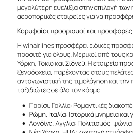
μεγαλύτερη ευελιξία στην επιλογή των
αεροπορικές εταιρείες για να προσφέρ
Κορυφαίοι προορισμοί και προσφορές
Η winairlines προσφέρει ειδικές προσφ
προσιτό για όλους. Μερικοί από τους κ
Υόρκη, Τόκιο και Σίδνεϋ. Η εταιρεία π
ξενοδοχεία, παρέχοντας στους πελάτες τ
ανταγωνιστική της τιμολόγηση και την
ταξιδιώτες σε όλο τον κόσμο.
Παρίσι, Γαλλία: Ρομαντικές διακοπές
Ρώμη, Ιταλία: Ιστορικά μνημεία και
Λονδίνο, Αγγλία: Πολιτισμός, ψώνια
Νέα Υόρκη, ΗΠΑ: Ζωντανή ατμόσφαι