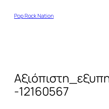
Skip
to
Pop Rock Nation
content
Αξιόπιστη_εξυπη
-12160567