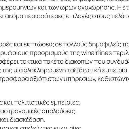
 ημερομηνιών και των ωρών αναχώρησης. Η ετ
ει ακόμα περισσότερες επιλογές στους πελάτε
ορές και εκπτώσεις σε πολλούς δημοφιλείς π
ορυφαίους προορισμούς της winairlines περιλ
ροσφέρει τακτικά πακέτα διακοπών που συνδυά
ης μια ολοκληρωμένη ταξιδιωτική εμπειρία. Η
 προσφορά αξιόπιστων υπηρεσιών, καθιστώντα
 και πολιτιστικές εμπειρίες.
 γαστρονομικές απολαύσεις.
 και διασκέδαση.
ρα και ατελείωτες ευκαιρίες.