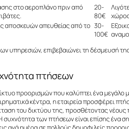
ασης στο αεροπλάνο πριν από
20-
Λιγότ
ιβάτες.
80€
χώρος
ς αποσκευών απευθείας από το
30-
Εξοικ
100€
αναμο
των υπηρεσιών, επιβεβαιώνει τη δέσμευσή τη
υχνότητα πτήσεων
 δίκτυο προορισμών που καλύπτει ένα μεγάλο
ιρηματικά κέντρα, η εταιρεία προσφέρει πτήσ
κταση του δικτύου της, προσθέτοντας νέους 
Η συχνότητα των πτήσεων είναι επίσης ένα σ
εις ανά ημέρα σε πολλούς δημοφιλείς προορι