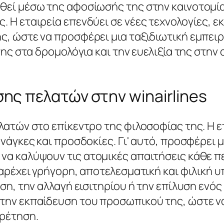
ηθεί μέσω της αφοσίωσής της στην καινοτομί
. Η εταιρεία επενδύει σε νέες τεχνολογίες, ε
ς, ώστε να προσφέρει μια ταξιδιωτική εμπειρ
ά της στα δρομολόγια και την ευελιξία της στ
ης πελατών στην winairlines
ελατών στο επίκεντρο της φιλοσοφίας της. Η ε
ανάγκες και προσδοκίες. Γι' αυτό, προσφέρει 
 να καλύψουν τις ατομικές απαιτήσεις κάθε 
παρέχει γρήγορη, αποτελεσματική και φιλική 
ηση, την αλλαγή εισιτηρίου ή την επίλυση ενό
την εκπαίδευση του προσωπικού της, ώστε να 
ρέτηση.