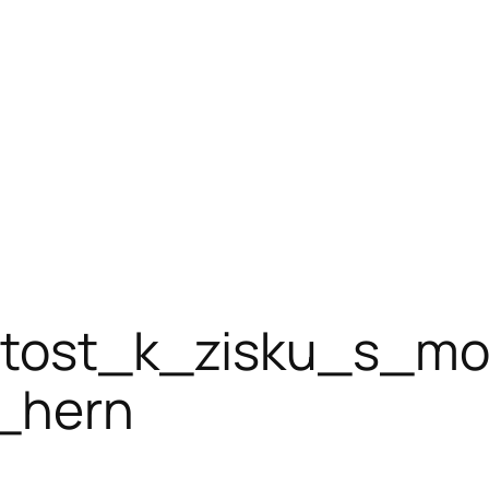
žitost_k_zisku_s_mo
_hern