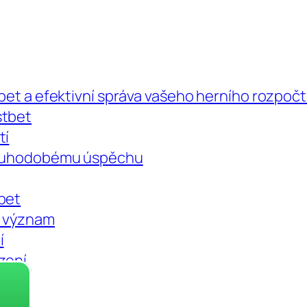
tbet a efektivní správa vašeho herního rozpočt
stbet
tí
dlouhodobému úspěchu
bet
h význam
í
ázení