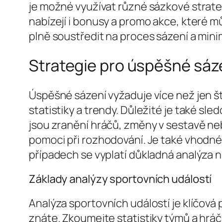
je možné využívat různé sázkové strate
nabízejí i bonusy a promo akce, které m
plně soustředit na proces sázení a mini
Strategie pro úspěšné sáz
Úspěšné sázení vyžaduje více než jen št
statistiky a trendy. Důležité je také sl
jsou zranění hráčů, změny v sestavě ne
pomoci při rozhodování. Je také vhodné
případech se vyplatí důkladná analýza n
Základy analýzy sportovních událostí
Analýza sportovních událostí je klíčová
znáte. Zkoumejte statistiky týmů a hráčů