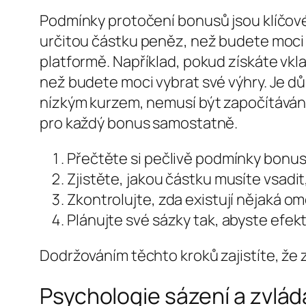
Podmínky protočení bonusů jsou klíčov
určitou částku peněz, než budete moci b
platformě. Například, pokud získáte vk
než budete moci vybrat své výhry. Je důl
nízkým kurzem, nemusí být započítáván
pro každý bonus samostatně.
Přečtěte si pečlivě podmínky bonus
Zjistěte, jakou částku musíte vsadit
Zkontrolujte, zda existují nějaká om
Plánujte své sázky tak, abyste efekt
Dodržováním těchto kroků zajistíte, ž
Psychologie sázení a zvlád