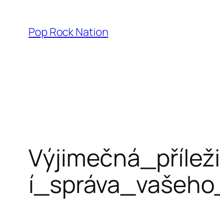
Skip
to
Pop Rock Nation
content
Výjimečná_příle
í_správa_vašeho