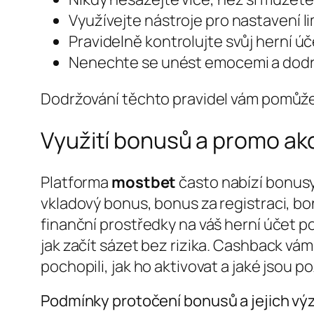
Využívejte nástroje pro nastavení li
Pravidelně kontrolujte svůj herní úč
Nenechte se unést emocemi a dodrž
Dodržování těchto pravidel vám pomůže 
Využití bonusů a promo ak
Platforma
mostbet
často nabízí bonusy
vkladový bonus, bonus za registraci, 
finanční prostředky na váš herní účet po
jak začít sázet bez rizika. Cashback vá
pochopili, jak ho aktivovat a jaké jsou 
Podmínky protočení bonusů a jejich v