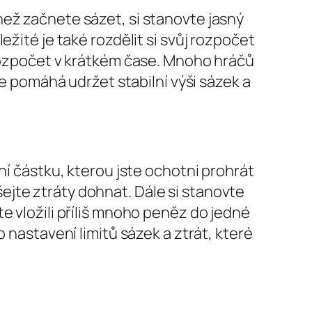
než začnete sázet, si stanovte jasný
žité je také rozdělit si svůj rozpočet
 rozpočet v krátkém čase. Mnoho hráčů
ie pomáhá udržet stabilní výši sázek a
ní částku, kterou jste ochotni prohrát
jte ztráty dohnat. Dále si stanovte
e vložili příliš mnoho peněz do jedné
ro nastavení limitů sázek a ztrát, které