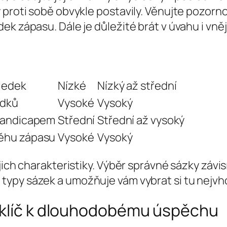
y proti sobě obvykle postavily. Věnujte pozor
k zápasu. Dále je důležité brát v úvahu i vnějš
ledek
Nízké
Nízký až střední
edků
Vysoké
Vysoký
handicapem
Střední
Střední až vysoký
ěhu zápasu
Vysoké
Vysoký
ich charakteristiky. Výběr správné sázky závisí 
typy sázek a umožňuje vám vybrat si tu nejvhod
 klíč k dlouhodobému úspěchu