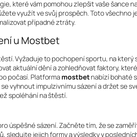
gie, které vám pomohou zlepšit vaše šance na
ůžete využít ve svůj prospěch. Toto všechno je
malizovat případné ztráty.
ení u Mostbet
ěstí. Vyžaduje to pochopení sportu, na který 
edovat aktuální dění a zohledňovat faktory, kte
bo počasí. Platforma
mostbet
nabízí bohaté s
 se vyhnout impulzivnímu sázení a držet se s
ež spoléhání na štěstí.
 pro úspěšné sázení. Začněte tím, že se zaměří
, sledujte jejich formy a výsledky v posledníc