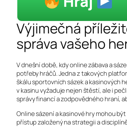
Hraj
Výjimečná příležit
správa vašeho her
V dnešní době, kdy online zábava a sázen
potřeby hráčů. Jedna z takových platfor
škálu sportovních sázek a kasinových he
v kasinu vyžaduje nejen štěstí, ale i pe
správy financí a zodpovědného hraní, aby
Online sázení a kasinové hry mohou být z
přístup založený na strategii a disciplín