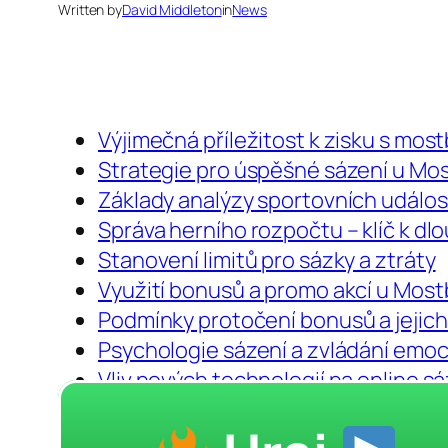
Written by
David Middleton
in
News
Výjimečná příležitost k zisku s mos
Strategie pro úspěšné sázení u Mo
Základy analýzy sportovních událos
Správa herního rozpočtu – klíč k 
Stanovení limitů pro sázky a ztráty
Využití bonusů a promo akcí u Most
Podmínky protočení bonusů a jejic
Psychologie sázení a zvládání emoc
Vliv nových technologií na online s