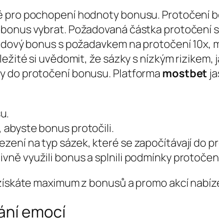
é pro pochopení hodnoty bonusu. Protočení 
onus vybrat. Požadovaná částka protočení se l
ladový bonus s požadavkem na protočení 10x, m
ežité si uvědomit, že sázky s nízkým rizikem, j
y do protočení bonusu. Platforma
mostbet
ja
u.
, abyste bonus protočili.
ezení na typ sázek, které se započítávají do p
ivně využili bonus a splnili podmínky protočení
e získáte maximum z bonusů a promo akcí nabí
ání emocí