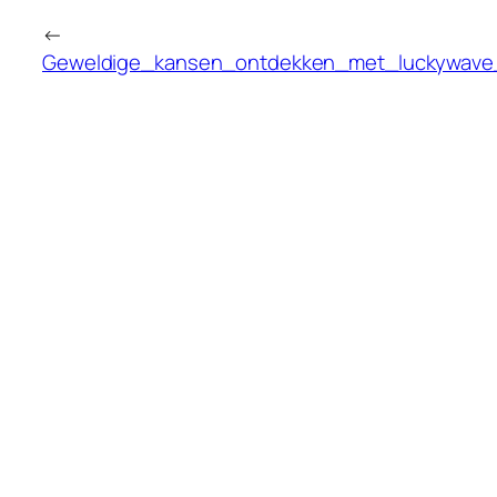
←
Geweldige_kansen_ontdekken_met_luckywave_v