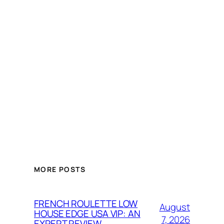
MORE POSTS
FRENCH ROULETTE LOW
August
HOUSE EDGE USA VIP: AN
7, 2026
EXPERT REVIEW