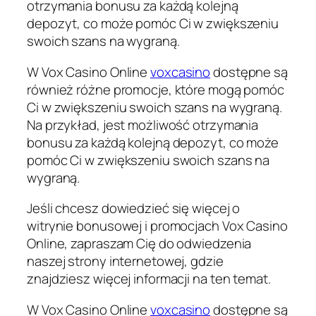
otrzymania bonusu za każdą kolejną
depozyt, co może pomóc Ci w zwiększeniu
swoich szans na wygraną.
W Vox Casino Online
voxcasino
dostępne są
również różne promocje, które mogą pomóc
Ci w zwiększeniu swoich szans na wygraną.
Na przykład, jest możliwość otrzymania
bonusu za każdą kolejną depozyt, co może
pomóc Ci w zwiększeniu swoich szans na
wygraną.
Jeśli chcesz dowiedzieć się więcej o
witrynie bonusowej i promocjach Vox Casino
Online, zapraszam Cię do odwiedzenia
naszej strony internetowej, gdzie
znajdziesz więcej informacji na ten temat.
W Vox Casino Online
voxcasino
dostępne są