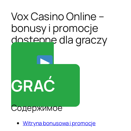
Vox Casino Online –
bonusy i promocje
dostępne dla graczy
GRAĆ
Содержимое
Witryna bonusowa i promocje