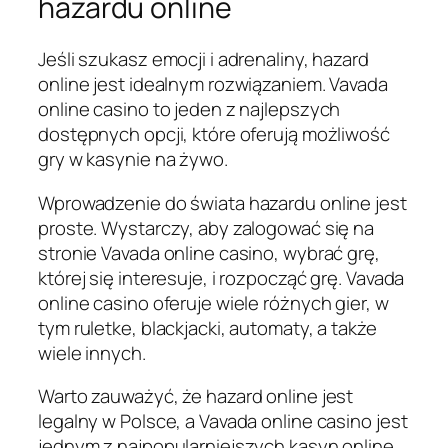
hazardu online
Jeśli szukasz emocji i adrenaliny, hazard
online jest idealnym rozwiązaniem. Vavada
online casino to jeden z najlepszych
dostępnych opcji, które oferują możliwość
gry w kasynie na żywo.
Wprowadzenie do świata hazardu online jest
proste. Wystarczy, aby zalogować się na
stronie Vavada online casino, wybrać grę,
której się interesuje, i rozpocząć grę. Vavada
online casino oferuje wiele różnych gier, w
tym ruletke, blackjacki, automaty, a także
wiele innych.
Warto zauważyć, że hazard online jest
legalny w Polsce, a Vavada online casino jest
jednym z najpopularniejszych kasyn online