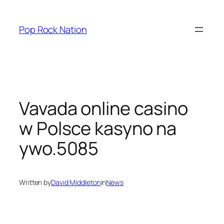
Skip
to
Pop Rock Nation
content
Vavada online casino
w Polsce kasyno na
ywo.5085
Written by
David Middleton
in
News