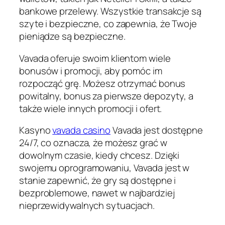
bankowe przelewy. Wszystkie transakcje są
szyte i bezpieczne, co zapewnia, że Twoje
pieniądze są bezpieczne.
Vavada oferuje swoim klientom wiele
bonusów i promocji, aby pomóc im
rozpocząć grę. Możesz otrzymać bonus
powitalny, bonus za pierwsze depozyty, a
także wiele innych promocji i ofert.
Kasyno
vavada casino
Vavada jest dostępne
24/7, co oznacza, że możesz grać w
dowolnym czasie, kiedy chcesz. Dzięki
swojemu oprogramowaniu, Vavada jest w
stanie zapewnić, że gry są dostępne i
bezproblemowe, nawet w najbardziej
nieprzewidywalnych sytuacjach.