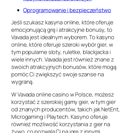
Oprogramowanie i bezpieczeństwo
Jeśli szukasz kasyna online, które oferuje
emocjonującą grę i atrakcyjne bonusy, to
Vavada jest idealnym wyborem. To kasyno
online, które oferuje szeroki wybór gier, w
tym popularne sloty, ruletke, blackjacka i
wiele innych. Vavada jest również znane z
swoich atrakcyjnych bonusów, które mogą
pomóc Ci zwiększyć swoje szanse na
wygraną.
W Vavada online casino w Polsce, możesz
korzystać z szerokiej gamy gier, w tym gier
od znanych producentów, takich jak NetEnt,
Microgaming i Playtech. Kasyno oferuje
również możliwość korzystania z gier na
żywo, co pozwala Ci na igrę z innymi