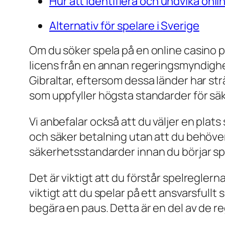
Hur att identifiera och undvika onl
Alternativ för spelare i Sverige
Om du söker spela på en online casino pl
licens från en annan regeringsmyndighet
Gibraltar, eftersom dessa länder har strä
som uppfyller högsta standarder för säke
Vi anbefalar också att du väljer en pla
och säker betalning utan att du behöver
säkerhetsstandarder innan du börjar sp
Det är viktigt att du förstår spelreglern
viktigt att du spelar på ett ansvarsfullt
begära en paus. Detta är en del av de re