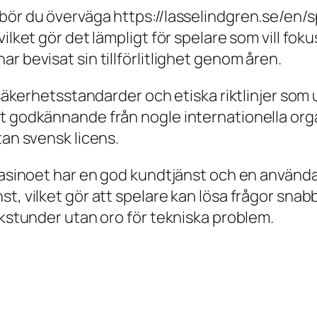
bör du överväga https://lasselindgren.se/en/s
ilket gör det lämpligt för spelare som vill foku
r bevisat sin tillförlitlighet genom åren.
 säkerhetsstandarder och etiska riktlinjer som 
t godkännande från nogle internationella organ
tan svensk licens.
 casinoet har en god kundtjänst och en använda
t, vilket gör att spelare kan lösa frågor snab
ekstunder utan oro för tekniska problem.