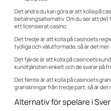
Det andra du kan göra är att kolla på ca
betalningsalternativ. Om du ser att det f
ett licensierat casino.
Det tredje är att kolla på casinoets regl
tydliga och välutformade, så är det mer s
Det fjärde är att kolla på casinoets ku
kundtjänsten enkelt och de svarar på fråg
Det femte är att kolla på casinoets gra
granskningar från tredje part, så är det 
Alternativ för spelare i Sve