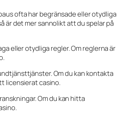
lpaus ofta har begränsade eller otydliga
så är det mer sannolikt att du spelar på
aga eller otydliga regler. Om reglerna är
o.
kundtjänsttjänster. Om du kan kontakta
t licensierat casino.
granskningar. Om du kan hitta
asino.