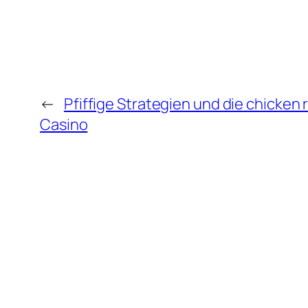
←
Pfiffige Strategien und die chicken
Casino