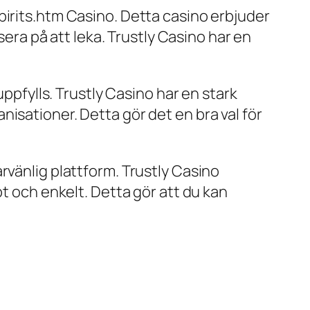
pirits.htm Casino. Detta casino erbjuder
sera på att leka. Trustly Casino har en
uppfylls. Trustly Casino har en stark
isationer. Detta gör det en bra val för
rvänlig plattform. Trustly Casino
bt och enkelt. Detta gör att du kan