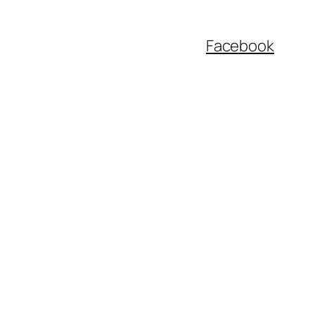
Facebook