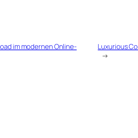
 road im modernen Online-
Luxurious Co
→