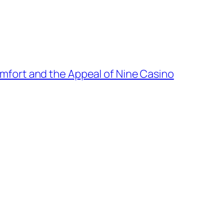
mfort and the Appeal of Nine Casino