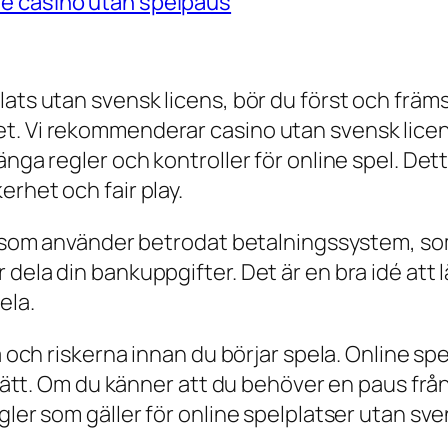
ine casino utan spelpaus
ats utan svensk licens, bör du först och främst
. Vi rekommenderar casino utan svensk licens
nga regler och kontroller för online spel. Dett
rhet och fair play.
ts som använder betrodat betalningssystem, so
 dela din bankuppgifter. Det är en bra idé att
ela.
a och riskerna innan du börjar spela. Online spe
 sätt. Om du känner att du behöver en paus från 
gler som gäller för online spelplatser utan sve