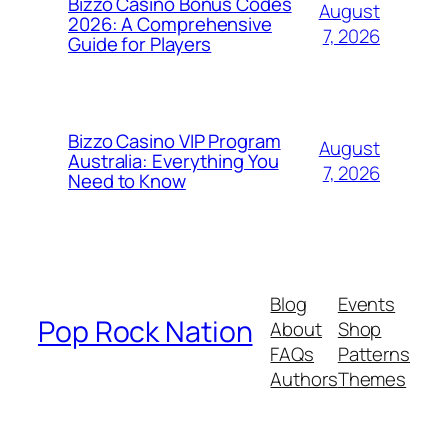
Bizzo Casino Bonus Codes
August
2026: A Comprehensive
7, 2026
Guide for Players
Bizzo Casino VIP Program
August
Australia: Everything You
7, 2026
Need to Know
Blog
Events
Pop Rock Nation
About
Shop
FAQs
Patterns
Authors
Themes