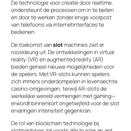
De technologie voor creatie door realtime,
ondersteunt de processen om in te bellen
en door te werken zonder enige voorpost
van telefoons via internetinterfaces te
bedienen.
De toekomst van
slot
machines ziet er
rooskleurig uit. De ontwikkelingen in virtual
reality (VR) en augmented reality (AR)
bieden geheel nieuwe mogelijkheden voor
de spelers. Met VR-slots kunnen spelers
zich immers onderdompelen in levensechte
casino-omgevingen, terwijl AR-slots de
werkelijke wereld vermengen met gaming—
erwordt binnenkort ongetwijfeld voor de slot
ervaringen intensiteit gegenkran.
De rol van blockchain technologie bij
slotmachines zal voorts alle truster an ant