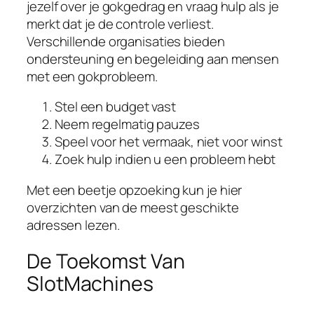
jezelf over je gokgedrag en vraag hulp als je
merkt dat je de controle verliest.
Verschillende organisaties bieden
ondersteuning en begeleiding aan mensen
met een gokprobleem.
Stel een budget vast
Neem regelmatig pauzes
Speel voor het vermaak, niet voor winst
Zoek hulp indien u een probleem hebt
Met een beetje opzoeking kun je hier
overzichten van de meest geschikte
adressen lezen.
De Toekomst Van
SlotMachines