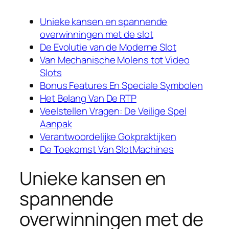
Unieke kansen en spannende
overwinningen met de slot
De Evolutie van de Moderne Slot
Van Mechanische Molens tot Video
Slots
Bonus Features En Speciale Symbolen
Het Belang Van De RTP
Veelstellen Vragen: De Veilige Spel
Aanpak
Verantwoordelijke Gokpraktijken
De Toekomst Van SlotMachines
Unieke kansen en
spannende
overwinningen met de