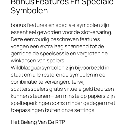
Bonus Features En Speciale
Symbolen
bonus features en speciale symbolen zijn
essentieel geworden voor de slot-ervaring.
Deze eenvoudig beschreven features
voegen een extra laag spannend tot de
gemiddelde speelsessie en vergroten de
winkansen van spelers.
Wildblaaguarsymbolen zijn bijvoorbeeld in
staat om alle resterende symbolen in een
combinatie te vervangen, terwijl
scattersspelers gratis virtuele geld beurzen
kunnen steunen—ten minste op papiers zijn
spelbeperkingen soms minder gedegen met
toepassingen buiten onze settings.
Het Belang Van De RTP