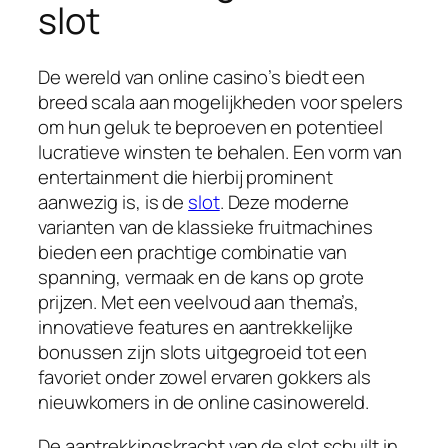
slot
De wereld van online casino’s biedt een
breed scala aan mogelijkheden voor spelers
om hun geluk te beproeven en potentieel
lucratieve winsten te behalen. Een vorm van
entertainment die hierbij prominent
aanwezig is, is de
slot
. Deze moderne
varianten van de klassieke fruitmachines
bieden een prachtige combinatie van
spanning, vermaak en de kans op grote
prijzen. Met een veelvoud aan thema’s,
innovatieve features en aantrekkelijke
bonussen zijn slots uitgegroeid tot een
favoriet onder zowel ervaren gokkers als
nieuwkomers in de online casinowereld.
De aantrekkingskracht van de slot schuilt in