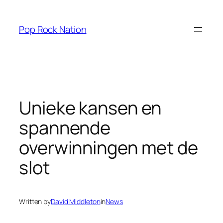
Skip
to
Pop Rock Nation
content
Unieke kansen en
spannende
overwinningen met de
slot
Written by
David Middleton
in
News