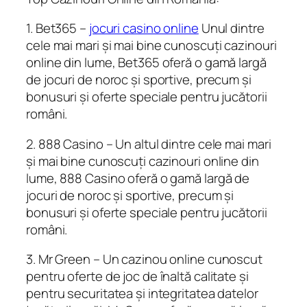
1. Bet365 –
jocuri casino online
Unul dintre
cele mai mari și mai bine cunoscuți cazinouri
online din lume, Bet365 oferă o gamă largă
de jocuri de noroc și sportive, precum și
bonusuri și oferte speciale pentru jucătorii
români.
2. 888 Casino – Un altul dintre cele mai mari
și mai bine cunoscuți cazinouri online din
lume, 888 Casino oferă o gamă largă de
jocuri de noroc și sportive, precum și
bonusuri și oferte speciale pentru jucătorii
români.
3. Mr Green – Un cazinou online cunoscut
pentru oferte de joc de înaltă calitate și
pentru securitatea și integritatea datelor