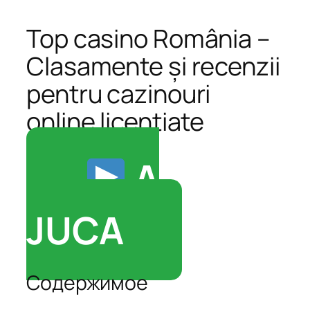
Top casino România –
Clasamente și recenzii
pentru cazinouri
online licențiate
A
JUCA
Содержимое