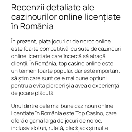
Recenzii detaliate ale
cazinourilor online licențiate
în România
În prezent, piața jocurilor de noroc online
este foarte competitivă, cu sute de cazinouri
online licențiate care încercă să atragă
clienții. În România, top casino online este
un termen foarte popular, dar este important
să știm care sunt cele mai bune opțiuni
pentru a evita pierderi și a avea o experiență
de jocare plăcută.
Unul dintre cele mai bune cazinouri online
licențiate în România este Top Casino, care
oferă o gamă largă de jocuri de noroc,
inclusiv sloturi, ruletă, blackjack și multe