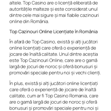
altele. Top Casino are o licență eliberată de
autoritățile malteze și este considerat unul
dintre cele mai sigure și mai fiabile cazinouri
online din România.
Top Cazinouri Online Licențiate în România
În afară de Top Casino, există și alți jucători
online licențiați care oferă o experiență de
jocare de înaltă calitate. Unul dintre aceștia
este Top Cazinouri Online, care are o gamă
largă de jocuri de noroc și oferă bonusuri și
promovări speciale pentru noi și vechi clienți.
În plus, există și alți jucători online licențiați
care oferă o experiență de jocare de înaltă
calitate, cum ar fi Top Casino Romania, care
are o gamă largă de jocuri de noroc și oferă
bonusuri și promovări speciale pentru noi și