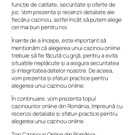
funcție de calitate, securitate și oferte de
joc. Vom prezenta și recenzii detaliate ale
fiecărui cazinou, astfel încât să putem alege
cel mai bun pentru noi.
Înainte de a începe, este important să
menționăm că alegerea unui cazinou online
trebuie să fie făcută cu grijă, pentru a evita
situațiile neplăcute și a asigura securitatea
și integritatea datelor noastre. De aceea,
vom prezenta și sfaturi practice pentru
alegerea unui cazinou online.
În continuare, vom prezenta topul
cazinourilor online din România, împreună cu
recenzii detaliate și sfaturi practice pentru
alegerea unui cazinou online.
Top Cazinouri Online din România: