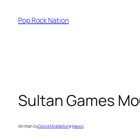
Skip
to
Pop Rock Nation
content
Sultan Games Мо
Written by
David Middleton
in
News