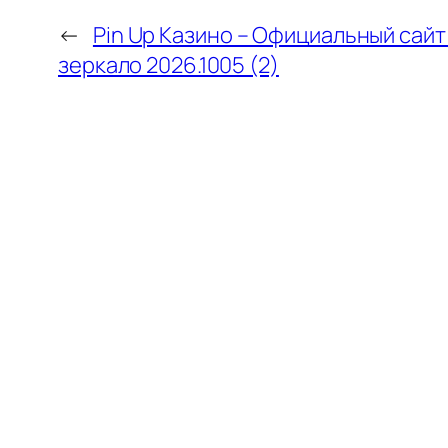
←
Pin Up Казино – Официальный сайт
зеркало 2026.1005 (2)