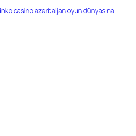
linko casino azerbaijan oyun dünyasına