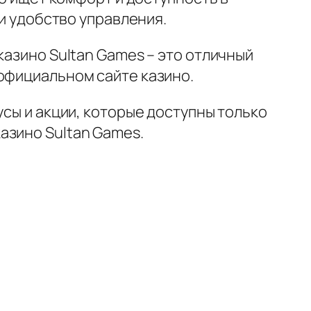
 и удобство управления.
казино Sultan Games – это отличный
официальном сайте казино.
усы и акции, которые доступны только
азино Sultan Games.