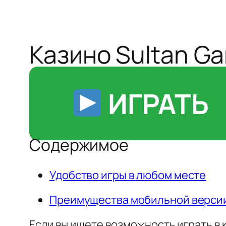
Казино Sultan G
ИГРАТЬ
Содержимое
Удобство игры в любом месте
Преимущества мобильной версии
Если вы ищете возможность играть в 