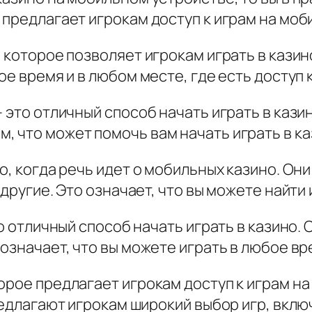
 предлагает игрокам доступ к играм на моб
, которое позволяет игрокам играть в кази
ое время и в любом месте, где есть доступ 
 это отличный способ начать играть в кази
 что может помочь вам начать играть в ка
го, когда речь идет о мобильных казино. О
 другие. Это означает, что вы можете найти 
то отличный способ начать играть в казино.
означает, что вы можете играть в любое вр
орое предлагает игрокам доступ к играм на
редлагают игрокам широкий выбор игр, вклю