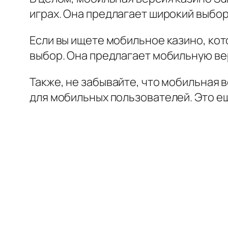
играх. Она предлагает широкий выбор 
Если вы ищете мобильное казино, кот
выбор. Она предлагает мобильную ве
Также, не забывайте, что мобильная 
для мобильных пользователей. Это е