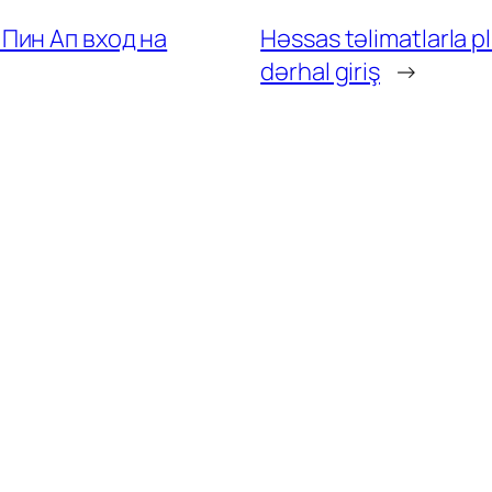
 Пин Ап вход на
Həssas təlimatlarla p
dərhal giriş
→