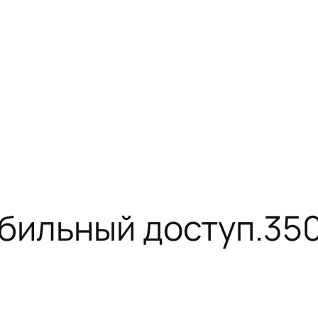
бильный доступ.35