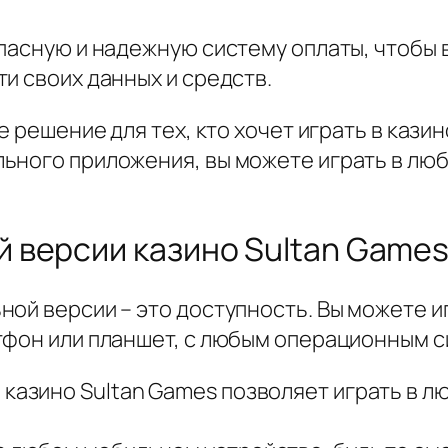
пасную и надежную систему оплаты, чтобы 
и своих данных и средств.
е решение для тех, кто хочет играть в кази
ьного приложения, вы можете играть в люб
 версии казино Sultan Game
ой версии – это доступность. Вы можете иг
тфон или планшет, с любым операционным с
 казино Sultan Games позволяет играть в л