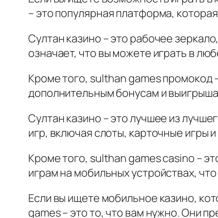
– это популярная платформа, которая
Султан казино – это рабочее зеркало
означает, что вы можете играть в люб
Кроме того, sulthan games промокод –
дополнительным бонусам и выигрышам,
Султан казино – это лучшее из лучше
игр, включая слоты, карточные игры и
Кроме того, sulthan games casino – э
играм на мобильных устройствах, что 
Если вы ищете мобильное казино, кот
games – это то, что вам нужно. Они п