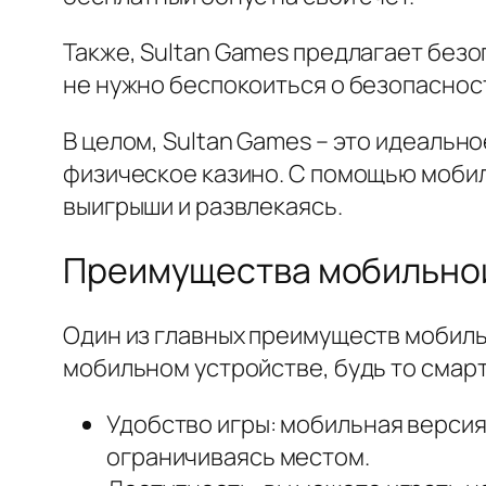
Также, Sultan Games предлагает безо
не нужно беспокоиться о безопасност
В целом, Sultan Games – это идеально
физическое казино. С помощью мобил
выигрыши и развлекаясь.
Преимущества мобильной
Один из главных преимуществ мобильн
мобильном устройстве, будь то смар
Удобство игры: мобильная версия
ограничиваясь местом.