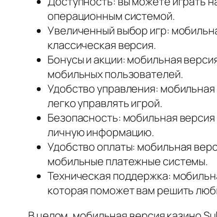
Доступность: вы можете играть н
операционным системой.
Увеличенный выбор игр: мобильна
классическая версия.
Бонусы и акции: мобильная версия
мобильных пользователей.
Удобство управления: мобильная 
легко управлять игрой.
Безопасность: мобильная версия
личную информацию.
Удобство оплаты: мобильная верс
мобильные платежные системы.
Техническая поддержка: мобильн
которая поможет вам решить люб
В целом, мобильная версия казино Sul