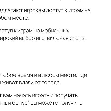
редлагают игрокам доступ к играм на
юбом месте.
оступ к играм на мобильных
широкий выбор игр, включая слоты,
 любое время и в любом месте, где
 живет вдали от города.
 вам начать играть и получать
ный бонус”, вы можете получить