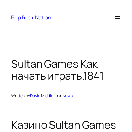
Skip
to
Pop Rock Nation
content
Sultan Games Как
начать играть.1841
Written by
David Middleton
in
News
Казино Sultan Games