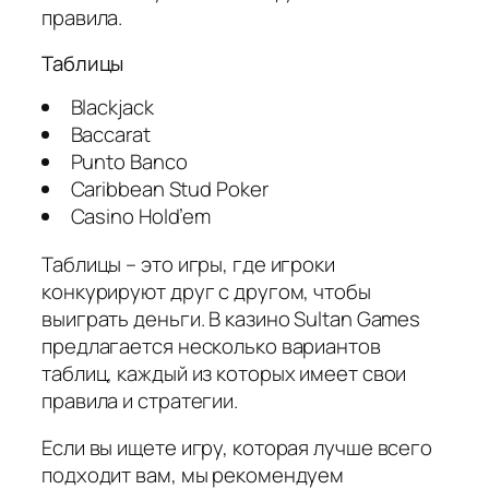
правила.
Таблицы
Blackjack
Baccarat
Punto Banco
Caribbean Stud Poker
Casino Hold’em
Таблицы – это игры, где игроки
конкурируют друг с другом, чтобы
выиграть деньги. В казино Sultan Games
предлагается несколько вариантов
таблиц, каждый из которых имеет свои
правила и стратегии.
Если вы ищете игру, которая лучше всего
подходит вам, мы рекомендуем