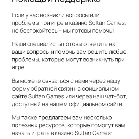
Если у вас возникли вопросы или
проблемы при игре в казино Sultan Games,
не беспокойтесь – мы готовы помочь!
Наши специалисты готовы ответить на
ваши вопросы и помочь вам решить любые
проблемы, которые могут возникнуть при
игре.
Вы можете связаться с нами через нашу
форму обратной связи на официальном
сайте Sultan Games или через наш чат-бот,
доступный на нашем официальном сайте.
Мы также предлагаем вам несколько
полезных ресурсов, которые помогут вам
начать играть в казино Sultan Games: