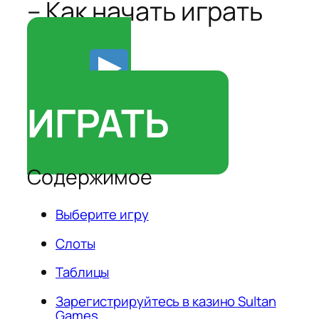
– Как начать играть
ИГРАТЬ
Содержимое
Выберите игру
Слоты
Таблицы
Зарегистрируйтесь в казино Sultan
Games