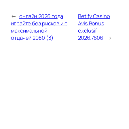
←
онлайн 2026 года
Betify Casino
играйте без рисков и с
Avis Bonus
максимальной
exclusif
отдачей.2980 (3)
2026.7606
→