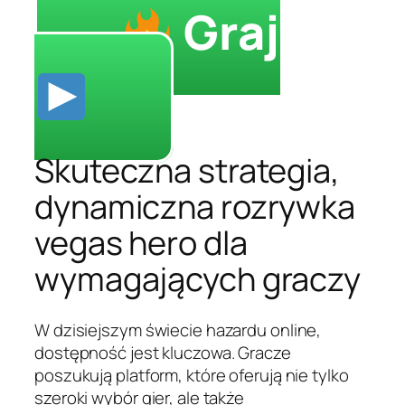
Graj
Skuteczna strategia,
dynamiczna rozrywka
vegas hero dla
wymagających graczy
W dzisiejszym świecie hazardu online,
dostępność jest kluczowa. Gracze
poszukują platform, które oferują nie tylko
szeroki wybór gier, ale także