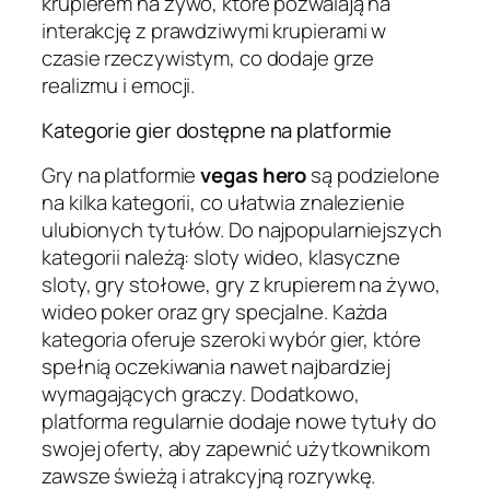
krupierem na żywo, które pozwalają na
interakcję z prawdziwymi krupierami w
czasie rzeczywistym, co dodaje grze
realizmu i emocji.
Kategorie gier dostępne na platformie
Gry na platformie
vegas hero
są podzielone
na kilka kategorii, co ułatwia znalezienie
ulubionych tytułów. Do najpopularniejszych
kategorii należą: sloty wideo, klasyczne
sloty, gry stołowe, gry z krupierem na żywo,
wideo poker oraz gry specjalne. Każda
kategoria oferuje szeroki wybór gier, które
spełnią oczekiwania nawet najbardziej
wymagających graczy. Dodatkowo,
platforma regularnie dodaje nowe tytuły do
swojej oferty, aby zapewnić użytkownikom
zawsze świeżą i atrakcyjną rozrywkę.