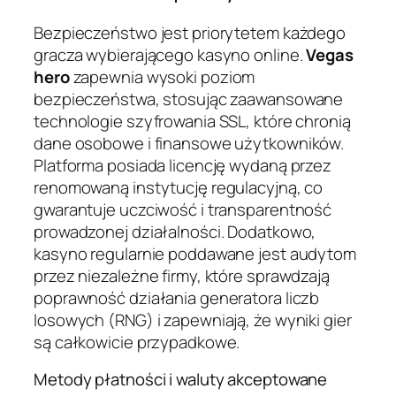
Bezpieczeństwo jest priorytetem każdego
gracza wybierającego kasyno online.
Vegas
hero
zapewnia wysoki poziom
bezpieczeństwa, stosując zaawansowane
technologie szyfrowania SSL, które chronią
dane osobowe i finansowe użytkowników.
Platforma posiada licencję wydaną przez
renomowaną instytucję regulacyjną, co
gwarantuje uczciwość i transparentność
prowadzonej działalności. Dodatkowo,
kasyno regularnie poddawane jest audytom
przez niezależne firmy, które sprawdzają
poprawność działania generatora liczb
losowych (RNG) i zapewniają, że wyniki gier
są całkowicie przypadkowe.
Metody płatności i waluty akceptowane