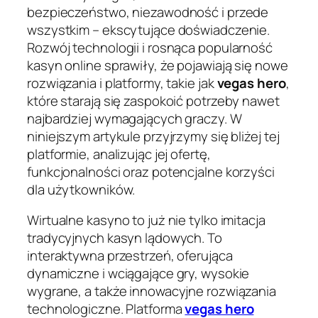
bezpieczeństwo, niezawodność i przede
wszystkim – ekscytujące doświadczenie.
Rozwój technologii i rosnąca popularność
kasyn online sprawiły, że pojawiają się nowe
rozwiązania i platformy, takie jak
vegas hero
,
które starają się zaspokoić potrzeby nawet
najbardziej wymagających graczy. W
niniejszym artykule przyjrzymy się bliżej tej
platformie, analizując jej ofertę,
funkcjonalności oraz potencjalne korzyści
dla użytkowników.
Wirtualne kasyno to już nie tylko imitacja
tradycyjnych kasyn lądowych. To
interaktywna przestrzeń, oferująca
dynamiczne i wciągające gry, wysokie
wygrane, a także innowacyjne rozwiązania
technologiczne. Platforma
vegas hero