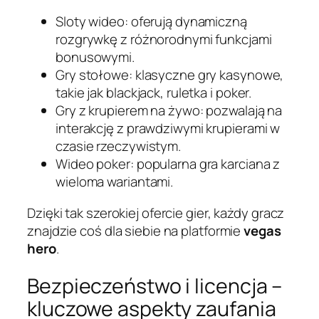
Sloty wideo: oferują dynamiczną
rozgrywkę z różnorodnymi funkcjami
bonusowymi.
Gry stołowe: klasyczne gry kasynowe,
takie jak blackjack, ruletka i poker.
Gry z krupierem na żywo: pozwalają na
interakcję z prawdziwymi krupierami w
czasie rzeczywistym.
Wideo poker: popularna gra karciana z
wieloma wariantami.
Dzięki tak szerokiej ofercie gier, każdy gracz
znajdzie coś dla siebie na platformie
vegas
hero
.
Bezpieczeństwo i licencja –
kluczowe aspekty zaufania