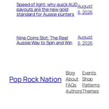
Speed of light: why quick AUD
August
payouts are the new gold
6, 2026
standard for Aussie punters
August
Nine Coins Slot: The Reel
Aussie Way to Spin and Win
6, 2026
Blog
Events
Pop Rock Nation
About
Shop
FAQs
Patterns
Authors
Themes