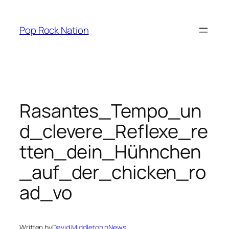
Skip
to
Pop Rock Nation
content
Rasantes_Tempo_un
d_clevere_Reflexe_re
tten_dein_Hühnchen
_auf_der_chicken_ro
ad_vo
Written by
David Middleton
in
News