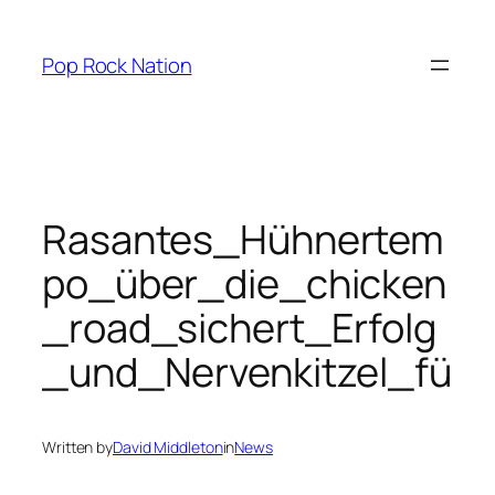
Skip
to
Pop Rock Nation
content
Rasantes_Hühnertem
po_über_die_chicken
_road_sichert_Erfolg
_und_Nervenkitzel_fü
Written by
David Middleton
in
News