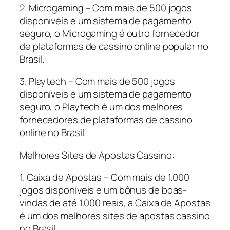
2. Microgaming – Com mais de 500 jogos
disponíveis e um sistema de pagamento
seguro, o Microgaming é outro fornecedor
de plataformas de cassino online popular no
Brasil.
3. Playtech – Com mais de 500 jogos
disponíveis e um sistema de pagamento
seguro, o Playtech é um dos melhores
fornecedores de plataformas de cassino
online no Brasil.
Melhores Sites de Apostas Cassino:
1. Caixa de Apostas – Com mais de 1.000
jogos disponíveis e um bônus de boas-
vindas de até 1.000 reais, a Caixa de Apostas
é um dos melhores sites de apostas cassino
no Brasil.