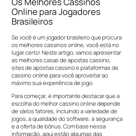
Os Melhores Cassinos
Online para Jogadores
Brasileiros
Se você é um jogador brasileiro que procura
os melhores cassinos online, você está no
lugar certo! Neste artigo, vamos apresentar
as melhores casas de apostas cassino,
sites de apostas cassino e plataformas de
cassino online para você aproveitar ao
máximo sua experiência de jogo.
Para começar, é importante destacar que a
escolha do melhor cassino online depende
de vários fatores, incluindo a variedade de
jogos, a qualidade do software, a segurança
e a oferta de bônus. Com base nessa
informação, aqui estão algumas das