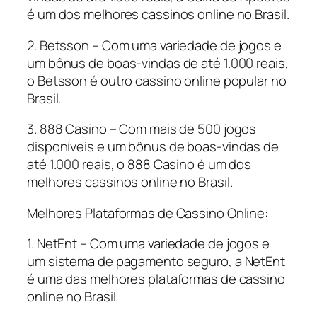
é um dos melhores cassinos online no Brasil.
2. Betsson – Com uma variedade de jogos e
um bônus de boas-vindas de até 1.000 reais,
o Betsson é outro cassino online popular no
Brasil.
3. 888 Casino – Com mais de 500 jogos
disponíveis e um bônus de boas-vindas de
até 1.000 reais, o 888 Casino é um dos
melhores cassinos online no Brasil.
Melhores Plataformas de Cassino Online:
1. NetEnt – Com uma variedade de jogos e
um sistema de pagamento seguro, a NetEnt
é uma das melhores plataformas de cassino
online no Brasil.