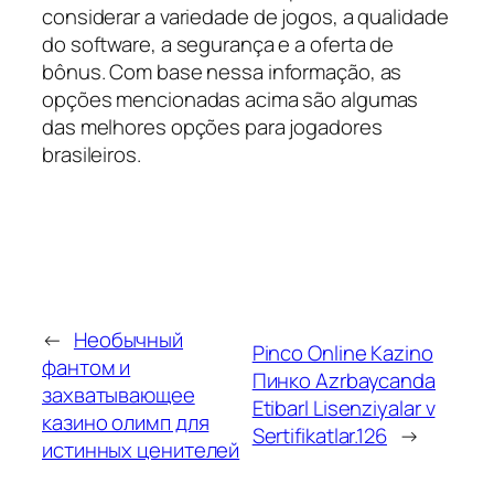
considerar a variedade de jogos, a qualidade
do software, a segurança e a oferta de
bônus. Com base nessa informação, as
opções mencionadas acima são algumas
das melhores opções para jogadores
brasileiros.
←
Необычный
Pinco Online Kazino
фантом и
Пинко Azrbaycanda
захватывающее
Etibarl Lisenziyalar v
казино олимп для
Sertifikatlar.126
→
истинных ценителей