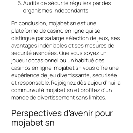
Audits de sécurité réguliers par des
organismes indépendants
En conclusion, mojabet sn est une
plateforme de casino en ligne qui se
distingue par sa large sélection de jeux, ses
avantages indéniables et ses mesures de
sécurité avancées. Que vous soyez un
joueur occasionnel ou un habitué des
casinos en ligne, mojabet sn vous offre une
expérience de jeu divertissante, sécurisée
et responsable. Rejoignez dès aujourd’hui la
communauté mojabet sn et profitez d’un
monde de divertissement sans limites.
Perspectives d’avenir pour
mojabet sn