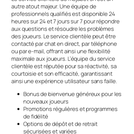
autre atout majeur. Une équipe de
professionnels qualifiés est disponible 24
heures sur 24 et 7 jours sur 7 pour répondre
aux questions et résoudre les problèmes
des joueurs. Le service clientèle peut être
contacté par chat en direct, par téléphone
ou par e-mail, offrant ainsi une flexibilité
maximale aux joueurs. L’équipe du service
clientèle est réputée pour sa réactivité, sa
courtoisie et son efficacité, garantissant
ainsi une expérience utilisateur sans faille.
Bonus de bienvenue généreux pour les
nouveaux joueurs
Promotions régulières et programmes
de fidélité
Options de dépôt et de retrait
sécurisées et variées