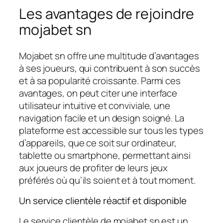
Les avantages de rejoindre
mojabet sn
Mojabet sn offre une multitude d’avantages
à ses joueurs, qui contribuent à son succès
et à sa popularité croissante. Parmi ces
avantages, on peut citer une interface
utilisateur intuitive et conviviale, une
navigation facile et un design soigné. La
plateforme est accessible sur tous les types
d’appareils, que ce soit sur ordinateur,
tablette ou smartphone, permettant ainsi
aux joueurs de profiter de leurs jeux
préférés où qu’ils soient et à tout moment.
Un service clientèle réactif et disponible
Le service clientèle de mojabet sn est un