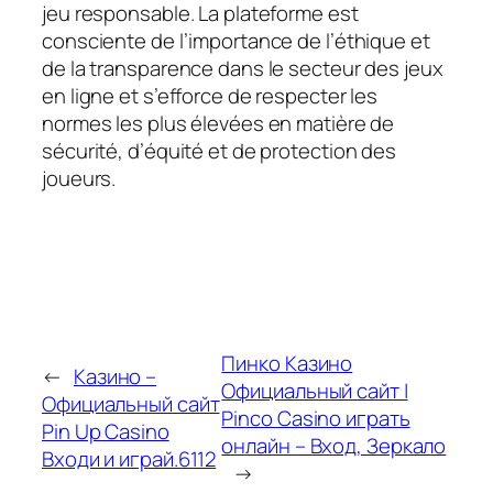
jeu responsable. La plateforme est
consciente de l’importance de l’éthique et
de la transparence dans le secteur des jeux
en ligne et s’efforce de respecter les
normes les plus élevées en matière de
sécurité, d’équité et de protection des
joueurs.
Пинко Казино
←
Казино –
Официальный сайт |
Официальный сайт
Pinco Casino играть
Pin Up Casino
онлайн – Вход, Зеркало
Входи и играй.6112
→