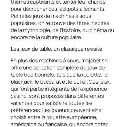
thèmes captivants et tenter leur chance
pour décrocher des jackpots alléchants.
Parmi les jeux de machines à sous
populaires, on retrouve des titres inspirés
de la mythologie, de l’histoire, du cinéma ou
encore de la culture populaire.
Les jeux de table, un classique revisité
En plus des machines à sous, mojabet sn
offre une sélection complète de jeux de
table traditionnels, tels que la roulette, le
blackjack, le baccarat et le poker. Ces jeux,
qui font partie intégrante de l’expérience
casino, sont proposés dans différentes
variantes pour satisfaire toutes les
préférences. Les joueurs peuvent ainsi
choisir entre la roulette européenne,
américaine ou française, ou encore opter