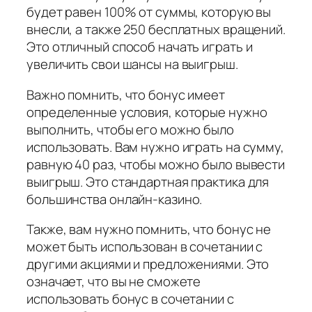
будет равен 100% от суммы, которую вы
внесли, а также 250 бесплатных вращений.
Это отличный способ начать играть и
увеличить свои шансы на выигрыш.
Важно помнить, что бонус имеет
определенные условия, которые нужно
выполнить, чтобы его можно было
использовать. Вам нужно играть на сумму,
равную 40 раз, чтобы можно было вывести
выигрыш. Это стандартная практика для
большинства онлайн-казино.
Также, вам нужно помнить, что бонус не
может быть использован в сочетании с
другими акциями и предложениями. Это
означает, что вы не сможете
использовать бонус в сочетании с