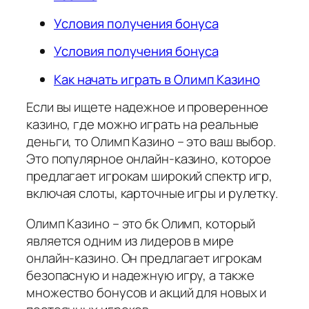
Условия получения бонуса
Условия получения бонуса
Как начать играть в Олимп Казино
Если вы ищете надежное и проверенное
казино, где можно играть на реальные
деньги, то Олимп Казино – это ваш выбор.
Это популярное онлайн-казино, которое
предлагает игрокам широкий спектр игр,
включая слоты, карточные игры и рулетку.
Олимп Казино – это бк Олимп, который
является одним из лидеров в мире
онлайн-казино. Он предлагает игрокам
безопасную и надежную игру, а также
множество бонусов и акций для новых и