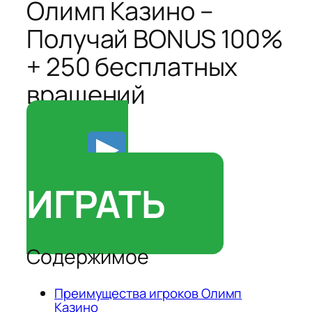
Олимп Казино –
Получай BONUS 100%
+ 250 бесплатных
вращений
ИГРАТЬ
Содержимое
Преимущества игроков Олимп
Казино