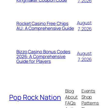
7, 2026
August
Rocket Casino Free Chips
AU: A Comprehensive Guide
7, 2026
Bizzo Casino Bonus Codes
August
2026: A Comprehensive
7, 2026
Guide for Players
Blog
Events
Pop Rock Nation
About
Shop
FAQs
Patterns