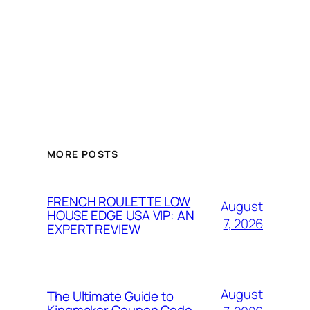
MORE POSTS
FRENCH ROULETTE LOW
August
HOUSE EDGE USA VIP: AN
7, 2026
EXPERT REVIEW
August
The Ultimate Guide to
Kingmaker Coupon Code