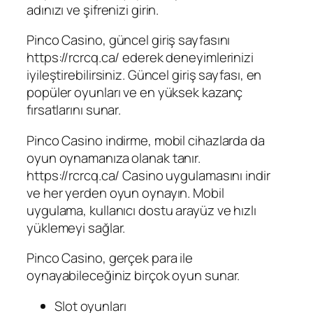
adınızı ve şifrenizi girin.
Pinco Casino, güncel giriş sayfasını
https://rcrcq.ca/ ederek deneyimlerinizi
iyileştirebilirsiniz. Güncel giriş sayfası, en
popüler oyunları ve en yüksek kazanç
fırsatlarını sunar.
Pinco Casino indirme, mobil cihazlarda da
oyun oynamanıza olanak tanır.
https://rcrcq.ca/ Casino uygulamasını indir
ve her yerden oyun oynayın. Mobil
uygulama, kullanıcı dostu arayüz ve hızlı
yüklemeyi sağlar.
Pinco Casino, gerçek para ile
oynayabileceğiniz birçok oyun sunar.
Slot oyunları