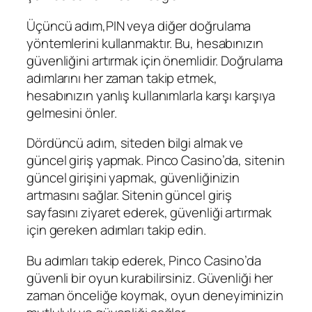
Üçüncü adım,PIN veya diğer doğrulama
yöntemlerini kullanmaktır. Bu, hesabınızın
güvenliğini artırmak için önemlidir. Doğrulama
adımlarını her zaman takip etmek,
hesabınızın yanlış kullanımlarla karşı karşıya
gelmesini önler.
Dördüncü adım, siteden bilgi almak ve
güncel giriş yapmak. Pinco Casino’da, sitenin
güncel girişini yapmak, güvenliğinizin
artmasını sağlar. Sitenin güncel giriş
sayfasını ziyaret ederek, güvenliği artırmak
için gereken adımları takip edin.
Bu adımları takip ederek, Pinco Casino’da
güvenli bir oyun kurabilirsiniz. Güvenliği her
zaman önceliğe koymak, oyun deneyiminizin