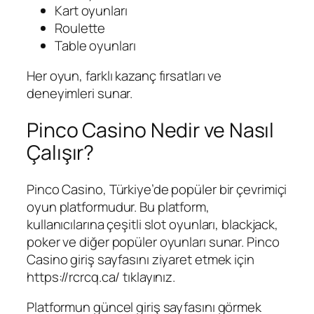
Kart oyunları
Roulette
Table oyunları
Her oyun, farklı kazanç fırsatları ve
deneyimleri sunar.
Pinco Casino Nedir ve Nasıl
Çalışır?
Pinco Casino, Türkiye’de popüler bir çevrimiçi
oyun platformudur. Bu platform,
kullanıcılarına çeşitli slot oyunları, blackjack,
poker ve diğer popüler oyunları sunar. Pinco
Casino giriş sayfasını ziyaret etmek için
https://rcrcq.ca/ tıklayınız.
Platformun güncel giriş sayfasını görmek