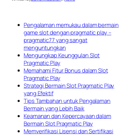
Pengalaman memukau dalam bermain
game slot dengan pragmatic play –
pragmatic77 yang sangat
menguntungkan
Mengungkap Keunggulan Slot
Pragmatic Play
Memahami Fitur Bonus dalam Slot
Pragmatic Play
Strategi Bermain Slot Pragmatic Play
yang Efektif
Tips Tambahan untuk Pengalaman
Bermain yang Lebih Baik
Keamanan dan Kepercayaan dalam
Bermain Slot Pragmatic Play
Memverifikasi Lisensi dan Sertifikasi