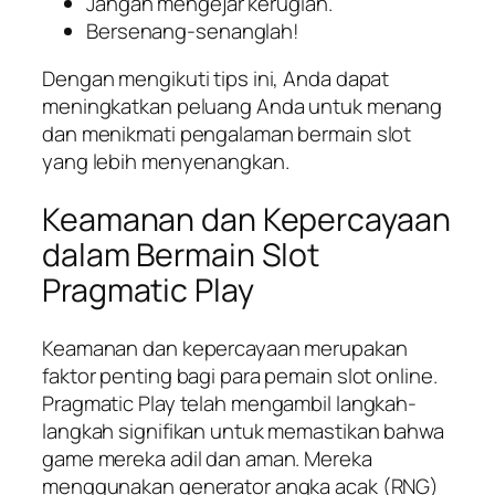
Jangan mengejar kerugian.
Bersenang-senanglah!
Dengan mengikuti tips ini, Anda dapat
meningkatkan peluang Anda untuk menang
dan menikmati pengalaman bermain slot
yang lebih menyenangkan.
Keamanan dan Kepercayaan
dalam Bermain Slot
Pragmatic Play
Keamanan dan kepercayaan merupakan
faktor penting bagi para pemain slot online.
Pragmatic Play telah mengambil langkah-
langkah signifikan untuk memastikan bahwa
game mereka adil dan aman. Mereka
menggunakan generator angka acak (RNG)