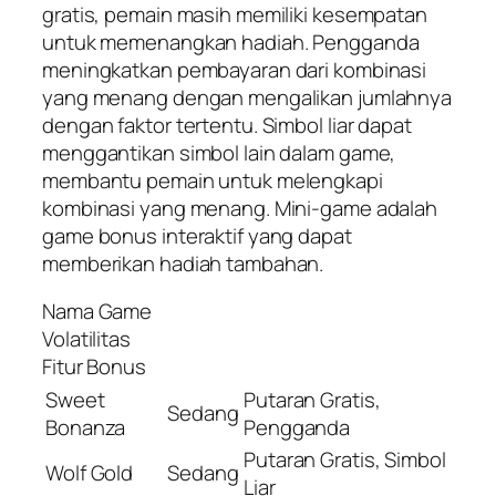
gratis, pemain masih memiliki kesempatan
untuk memenangkan hadiah. Pengganda
meningkatkan pembayaran dari kombinasi
yang menang dengan mengalikan jumlahnya
dengan faktor tertentu. Simbol liar dapat
menggantikan simbol lain dalam game,
membantu pemain untuk melengkapi
kombinasi yang menang. Mini-game adalah
game bonus interaktif yang dapat
memberikan hadiah tambahan.
Nama Game
Volatilitas
Fitur Bonus
Sweet
Putaran Gratis,
Sedang
Bonanza
Pengganda
Putaran Gratis, Simbol
Wolf Gold
Sedang
Liar