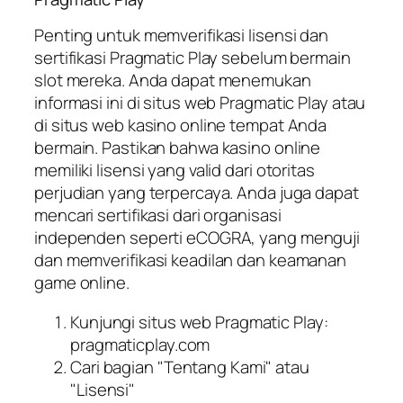
Penting untuk memverifikasi lisensi dan
sertifikasi Pragmatic Play sebelum bermain
slot mereka. Anda dapat menemukan
informasi ini di situs web Pragmatic Play atau
di situs web kasino online tempat Anda
bermain. Pastikan bahwa kasino online
memiliki lisensi yang valid dari otoritas
perjudian yang terpercaya. Anda juga dapat
mencari sertifikasi dari organisasi
independen seperti eCOGRA, yang menguji
dan memverifikasi keadilan dan keamanan
game online.
Kunjungi situs web Pragmatic Play:
pragmaticplay.com
Cari bagian "Tentang Kami" atau
"Lisensi"