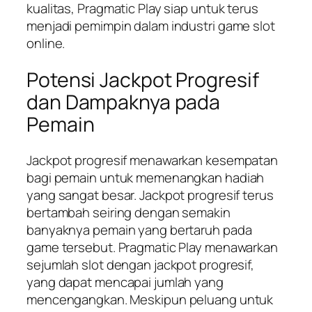
kualitas, Pragmatic Play siap untuk terus
menjadi pemimpin dalam industri game slot
online.
Potensi Jackpot Progresif
dan Dampaknya pada
Pemain
Jackpot progresif menawarkan kesempatan
bagi pemain untuk memenangkan hadiah
yang sangat besar. Jackpot progresif terus
bertambah seiring dengan semakin
banyaknya pemain yang bertaruh pada
game tersebut. Pragmatic Play menawarkan
sejumlah slot dengan jackpot progresif,
yang dapat mencapai jumlah yang
mencengangkan. Meskipun peluang untuk