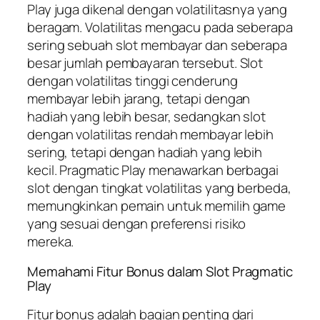
Play juga dikenal dengan volatilitasnya yang
beragam. Volatilitas mengacu pada seberapa
sering sebuah slot membayar dan seberapa
besar jumlah pembayaran tersebut. Slot
dengan volatilitas tinggi cenderung
membayar lebih jarang, tetapi dengan
hadiah yang lebih besar, sedangkan slot
dengan volatilitas rendah membayar lebih
sering, tetapi dengan hadiah yang lebih
kecil. Pragmatic Play menawarkan berbagai
slot dengan tingkat volatilitas yang berbeda,
memungkinkan pemain untuk memilih game
yang sesuai dengan preferensi risiko
mereka.
Memahami Fitur Bonus dalam Slot Pragmatic
Play
Fitur bonus adalah bagian penting dari