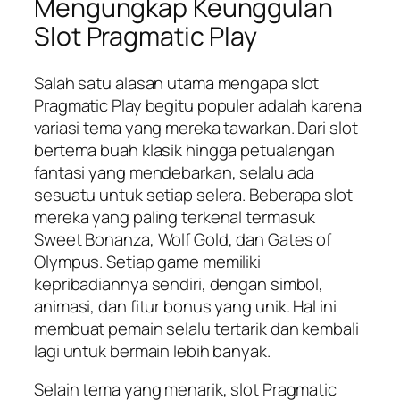
Mengungkap Keunggulan
Slot Pragmatic Play
Salah satu alasan utama mengapa slot
Pragmatic Play begitu populer adalah karena
variasi tema yang mereka tawarkan. Dari slot
bertema buah klasik hingga petualangan
fantasi yang mendebarkan, selalu ada
sesuatu untuk setiap selera. Beberapa slot
mereka yang paling terkenal termasuk
Sweet Bonanza, Wolf Gold, dan Gates of
Olympus. Setiap game memiliki
kepribadiannya sendiri, dengan simbol,
animasi, dan fitur bonus yang unik. Hal ini
membuat pemain selalu tertarik dan kembali
lagi untuk bermain lebih banyak.
Selain tema yang menarik, slot Pragmatic