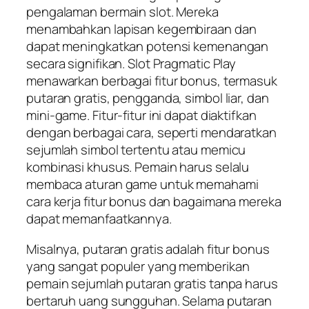
pengalaman bermain slot. Mereka
menambahkan lapisan kegembiraan dan
dapat meningkatkan potensi kemenangan
secara signifikan. Slot Pragmatic Play
menawarkan berbagai fitur bonus, termasuk
putaran gratis, pengganda, simbol liar, dan
mini-game. Fitur-fitur ini dapat diaktifkan
dengan berbagai cara, seperti mendaratkan
sejumlah simbol tertentu atau memicu
kombinasi khusus. Pemain harus selalu
membaca aturan game untuk memahami
cara kerja fitur bonus dan bagaimana mereka
dapat memanfaatkannya.
Misalnya, putaran gratis adalah fitur bonus
yang sangat populer yang memberikan
pemain sejumlah putaran gratis tanpa harus
bertaruh uang sungguhan. Selama putaran