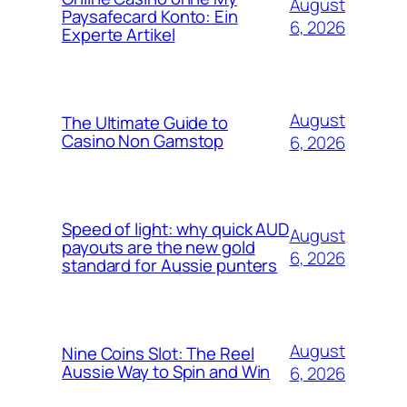
August
Paysafecard Konto: Ein
6, 2026
Experte Artikel
August
The Ultimate Guide to
Casino Non Gamstop
6, 2026
Speed of light: why quick AUD
August
payouts are the new gold
6, 2026
standard for Aussie punters
August
Nine Coins Slot: The Reel
Aussie Way to Spin and Win
6, 2026