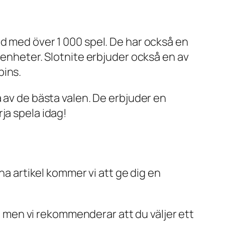
ud med över 1 000 spel. De har också en
 enheter. Slotnite erbjuder också en av
pins.
 av de bästa valen. De erbjuder en
ja spela idag!
na artikel kommer vi att ge dig en
d, men vi rekommenderar att du väljer ett