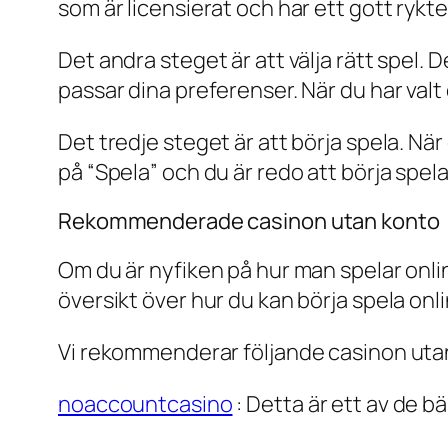
som är licensierat och har ett gott rykte.
Det andra steget är att välja rätt spel. 
passar dina preferenser. När du har valt d
Det tredje steget är att börja spela. När 
på “Spela” och du är redo att börja spela
Rekommenderade casinon utan konto
Om du är nyfiken på hur man spelar online
översikt över hur du kan börja spela on
Vi rekommenderar följande casinon uta
noaccountcasino
: Detta är ett av de bä