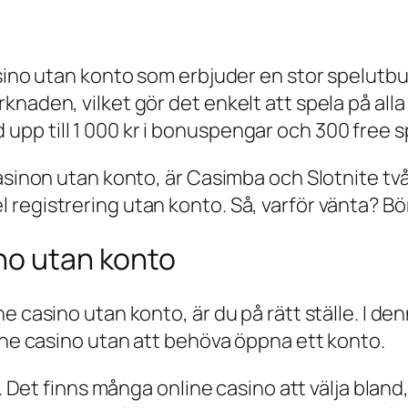
asino utan konto som erbjuder en stor spelutb
naden, vilket gör det enkelt att spela på alla
pp till 1 000 kr i bonuspengar och 300 free s
asinon utan konto, är Casimba och Slotnite två
registrering utan konto. Så, varför vänta? Bör
no utan konto
 casino utan konto, är du på rätt ställe. I den
line casino utan att behöva öppna ett konto.
o. Det finns många online casino att välja blan