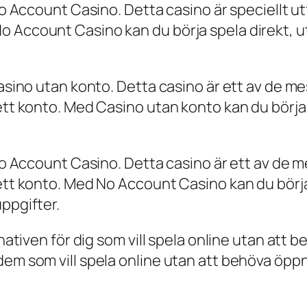
 No Account Casino. Detta casino är speciellt u
 Account Casino kan du börja spela direkt, ut
 Casino utan konto. Detta casino är ett av de 
ett konto. Med Casino utan konto kan du börja 
r No Account Casino. Detta casino är ett av de
 ett konto. Med No Account Casino kan du börja
ppgifter.
rnativen för dig som vill spela online utan att b
dem som vill spela online utan att behöva öpp