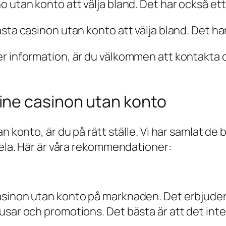
 utan konto att välja bland. Det har också ett 
ta casinon utan konto att välja bland. Det har 
 information, är du välkommen att kontakta oss
ine casinon utan konto
an konto, är du på rätt ställe. Vi har samlat d
pela. Här är våra rekommendationer:
sinon utan konto på marknaden. Det erbjuder et
sar och promotions. Det bästa är att det inte