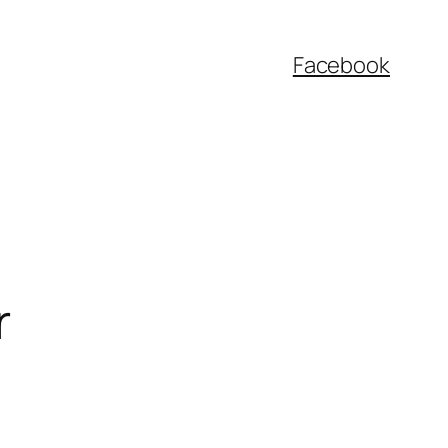
Facebook
r