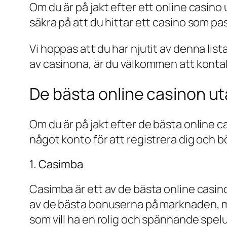
Om du är på jakt efter ett online casino u
säkra på att du hittar ett casino som pa
Vi hoppas att du har njutit av denna li
av casinona, är du välkommen att konta
De bästa online casinon u
Om du är på jakt efter de bästa online c
något konto för att registrera dig och 
1. Casimba
Casimba är ett av de bästa online casi
av de bästa bonuserna på marknaden, med
som vill ha en rolig och spännande spel