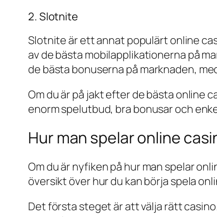
2. Slotnite
Slotnite är ett annat populärt online c
av de bästa mobilapplikationerna på mark
de bästa bonuserna på marknaden, med u
Om du är på jakt efter de bästa online c
enorm spelutbud, bra bonusar och enkel 
Hur man spelar online casi
Om du är nyfiken på hur man spelar online
översikt över hur du kan börja spela on
Det första steget är att välja rätt casin