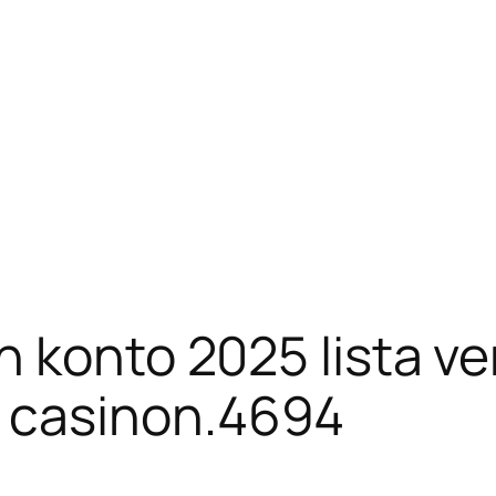
n konto 2025 lista ve
casinon.4694