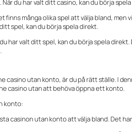
 När du har valt ditt casino, kan du börja spela 
Det finns många olika spel att välja bland, men
itt spel, kan du börja spela direkt.
du har valt ditt spel, kan du börja spela direkt.
.
 casino utan konto, är du på rätt ställe. I den
line casino utan att behöva öppna ett konto.
n konto:
sta casinon utan konto att välja bland. Det har 