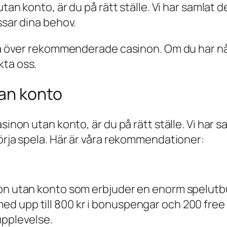
tan konto, är du på rätt ställe. Vi har samlat d
ssar dina behov.
sta över rekommenderade casinon. Om du har någ
kta oss.
tan konto
asinon utan konto, är du på rätt ställe. Vi har
börja spela. Här är våra rekommendationer:
non utan konto som erbjuder en enorm spelutb
 upp till 800 kr i bonuspengar och 200 free sp
upplevelse.