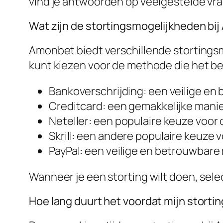
vind je antwoorden op veelgestelde vra
Wat zijn de stortingsmogelijkheden bi
Amonbet biedt verschillende stortingsmo
kunt kiezen voor de methode die het best
Bankoverschrijding: een veilige en
Creditcard: een gemakkelijke manie
Neteller: een populaire keuze voor 
Skrill: een andere populaire keuze 
PayPal: een veilige en betrouwbare
Wanneer je een storting wilt doen, selec
Hoe lang duurt het voordat mijn storti