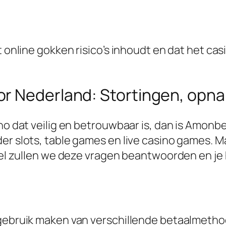
t online gokken risico’s inhoudt en dat het cas
or Nederland: Stortingen, op
ino dat veilig en betrouwbaar is, dan is Amon
er slots, table games en live casino games. Ma
ikel zullen we deze vragen beantwoorden en je 
 gebruik maken van verschillende betaalmetho