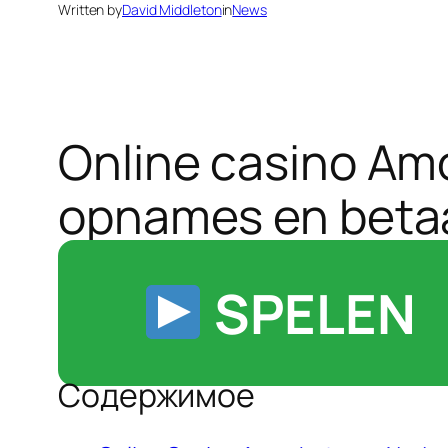
Written by
David Middleton
in
News
Online casino Am
opnames en beta
SPELEN
Содержимое