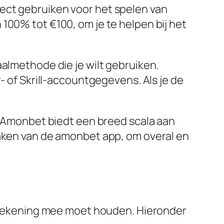
direct gebruiken voor het spelen van
100% tot €100, om je te helpen bij het
aalmethode die je wilt gebruiken.
- of Skrill-accountgegevens. Als je de
s. Amonbet biedt een breed scala aan
maken van de amonbet app, om overal en
e rekening mee moet houden. Hieronder