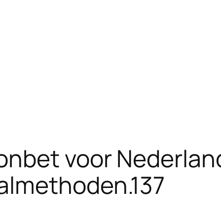
onbet voor Nederlan
almethoden.137