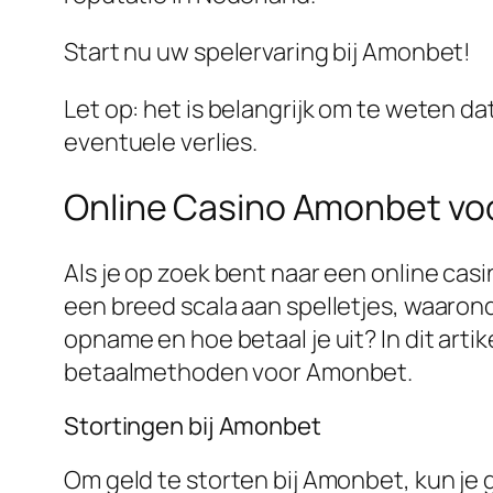
Start nu uw spelervaring bij Amonbet!
Let op: het is belangrijk om te weten da
eventuele verlies.
Online Casino Amonbet vo
Als je op zoek bent naar een online cas
een breed scala aan spelletjes, waarond
opname en hoe betaal je uit? In dit art
betaalmethoden voor Amonbet.
Stortingen bij Amonbet
Om geld te storten bij Amonbet, kun je