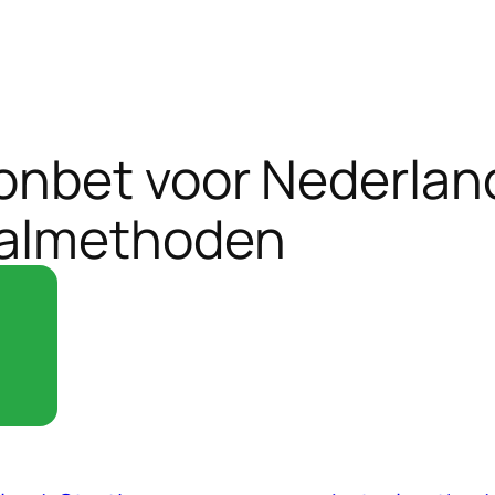
onbet voor Nederland
almethoden