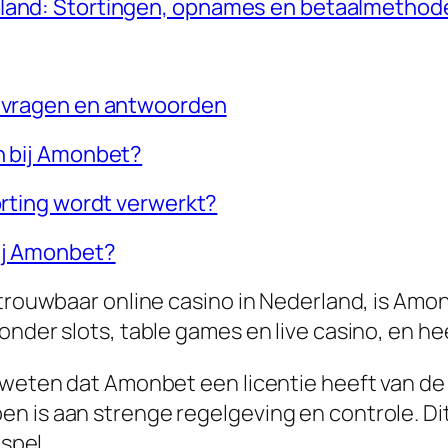
land: Stortingen, opnames en betaalmethod
e vragen en antwoorden
n bij Amonbet?
orting wordt verwerkt?
ij Amonbet?
etrouwbaar online casino in Nederland, is Amo
onder slots, table games en live casino, en h
e weten dat Amonbet een licentie heeft van d
 is aan strenge regelgeving en controle. Dit 
 spel.