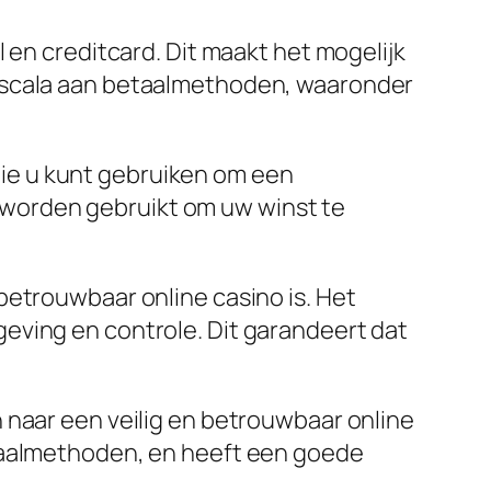
 en creditcard. Dit maakt het mogelijk
d scala aan betaalmethoden, waaronder
ie u kunt gebruiken om een
worden gebruikt om uw winst te
betrouwbaar online casino is. Het
eving en controle. Dit garandeert dat
 naar een veilig en betrouwbaar online
etaalmethoden, en heeft een goede