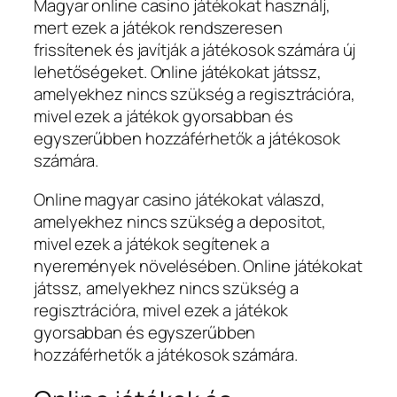
Magyar online casino játékokat használj,
mert ezek a játékok rendszeresen
frissítenek és javítják a játékosok számára új
lehetőségeket. Online játékokat játssz,
amelyekhez nincs szükség a regisztrációra,
mivel ezek a játékok gyorsabban és
egyszerűbben hozzáférhetők a játékosok
számára.
Online magyar casino játékokat válaszd,
amelyekhez nincs szükség a depositot,
mivel ezek a játékok segítenek a
nyeremények növelésében. Online játékokat
játssz, amelyekhez nincs szükség a
regisztrációra, mivel ezek a játékok
gyorsabban és egyszerűbben
hozzáférhetők a játékosok számára.