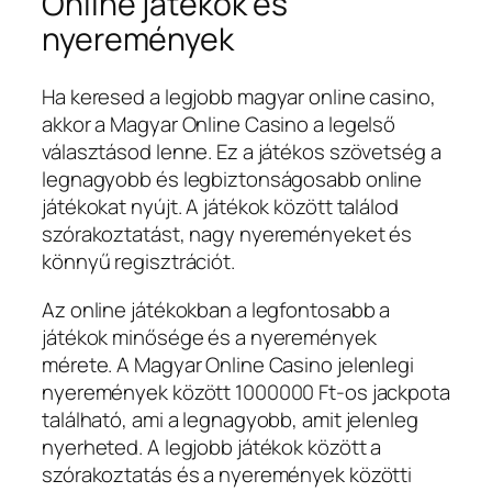
Online játékok és
nyeremények
Ha keresed a legjobb magyar online casino,
akkor a Magyar Online Casino a legelső
választásod lenne. Ez a játékos szövetség a
legnagyobb és legbiztonságosabb online
játékokat nyújt. A játékok között találod
szórakoztatást, nagy nyereményeket és
könnyű regisztrációt.
Az online játékokban a legfontosabb a
játékok minősége és a nyeremények
mérete. A Magyar Online Casino jelenlegi
nyeremények között 1000000 Ft-os jackpota
található, ami a legnagyobb, amit jelenleg
nyerheted. A legjobb játékok között a
szórakoztatás és a nyeremények közötti