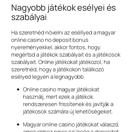
Nagyobb játékok esélyei és
szabályai
Ha szeretnéd növelni az eséllyed a magyar
online casino no deposit bonus
nyereményekkel, akkor fontos, hogy
megértsd a játékok szabályait és a játékosok
szabályait. Online játékokat játékozol, ha
szeretnéd, hogy a játékokon találkozó
esélyed legyen a legnagyobb.
Online casino magyar játékokat
használj, mert ezek a játékok
rendszeresen frissítenek és javítják a
játékosok számára új lehetőségeket.
Magyar online casino játékokat válaszd,
amelyekhez nincs szükség a depositot,