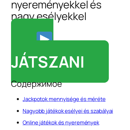
nyereményekkel és
nagy esélyekkel
JÁTSZANI
Содержимое
Jackpotok mennyisége és méréte
Nagyobb játékok esélyei és szabályai
Online játékok és nyeremények