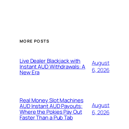
MORE POSTS
Live Dealer Blackjack with
August
Instant AUD Withdrawals: A
6, 2026
New Era
Real Money Slot Machines
August
AUD Instant AUD Payouts:
Where the Pokies Pay Out
6, 2026
Faster Than a Pub Tab