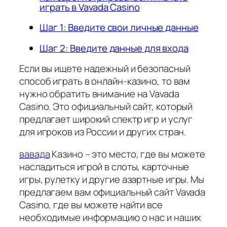
играть в Vavada Casino
Шаг 1: Введите свои личные данные
Шаг 2: Введите данные для входа
Если вы ищете надежный и безопасный
способ играть в онлайн-казино, то вам
нужно обратить внимание на Vavada
Casino. Это официальный сайт, который
предлагает широкий спектр игр и услуг
для игроков из России и других стран.
вавада
Казино – это место, где вы можете
насладиться игрой в слоты, карточные
игры, рулетку и другие азартные игры. Мы
предлагаем вам официальный сайт Vavada
Casino, где вы можете найти все
необходимые информацию о нас и наших