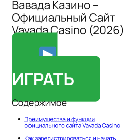
Вавада Казино –
Официальный Сайт
Vavada Casino (2026)
ИГРАТЬ
Содержимое
Преимущества и функции
официального сайта Vavada Casino
Как зарегистрироваться и начать