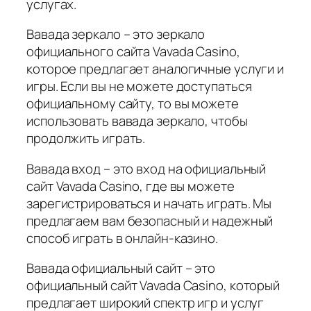
услугах.
Вавада зеркало – это зеркало
официального сайта Vavada Casino,
которое предлагает аналогичные услуги и
игры. Если вы не можете доступаться
официальному сайту, то вы можете
использовать вавада зеркало, чтобы
продолжить играть.
Вавада вход – это вход на официальный
сайт Vavada Casino, где вы можете
зарегистрироваться и начать играть. Мы
предлагаем вам безопасный и надежный
способ играть в онлайн-казино.
Вавада официальный сайт – это
официальный сайт Vavada Casino, который
предлагает широкий спектр игр и услуг