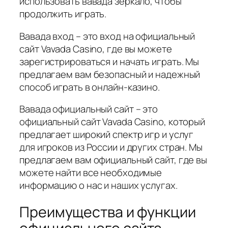
использовать вавада зеркало, чтобы
продолжить играть.
Вавада вход – это вход на официальный
сайт Vavada Casino, где вы можете
зарегистрироваться и начать играть. Мы
предлагаем вам безопасный и надежный
способ играть в онлайн-казино.
Вавада официальный сайт – это
официальный сайт Vavada Casino, который
предлагает широкий спектр игр и услуг
для игроков из России и других стран. Мы
предлагаем вам официальный сайт, где вы
можете найти все необходимые
информацию о нас и наших услугах.
Преимущества и функции