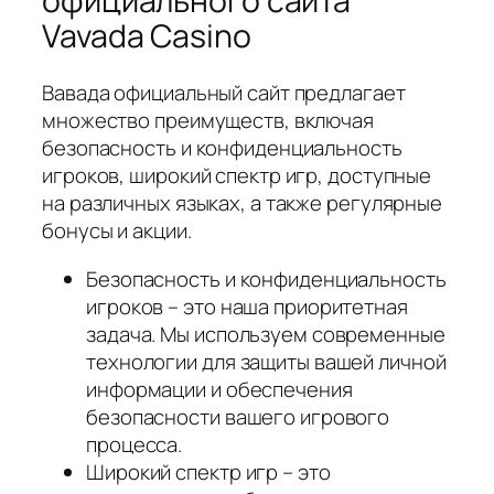
официального сайта
Vavada Casino
Вавада официальный сайт предлагает
множество преимуществ, включая
безопасность и конфиденциальность
игроков, широкий спектр игр, доступные
на различных языках, а также регулярные
бонусы и акции.
Безопасность и конфиденциальность
игроков – это наша приоритетная
задача. Мы используем современные
технологии для защиты вашей личной
информации и обеспечения
безопасности вашего игрового
процесса.
Широкий спектр игр – это