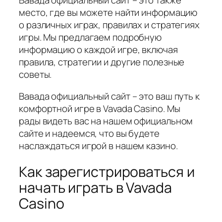
Вавада официальный сайт – это также
место, где вы можете найти информацию
о различных играх, правилах и стратегиях
игры. Мы предлагаем подробную
информацию о каждой игре, включая
правила, стратегии и другие полезные
советы.
Вавада официальный сайт – это ваш путь к
комфортной игре в Vavada Casino. Мы
рады видеть вас на нашем официальном
сайте и надеемся, что вы будете
наслаждаться игрой в нашем казино.
Как зарегистрироваться и
начать играть в Vavada
Casino