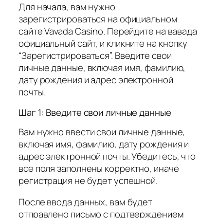
Для начала, вам нужно
зарегистрироваться на официальном
сайте Vavada Casino. Перейдите на вавада
официальный сайт, и кликните на кнопку
“Зарегистрироваться”. Введите свои
личные данные, включая имя, фамилию,
дату рождения и адрес электронной
почты.
Шаг 1: Введите свои личные данные
Вам нужно ввести свои личные данные,
включая имя, фамилию, дату рождения и
адрес электронной почты. Убедитесь, что
все поля заполнены корректно, иначе
регистрация не будет успешной.
После ввода данных, вам будет
отправлено письмо с подтверждением