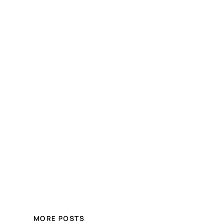
MORE POSTS