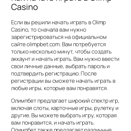
Casino
Если вы решили начать играть в Olimp
Casino, то сначала вам нужно
зарегистрироваться на официальном
сайте olimpbet.com. Вам потребуется
только несколько минут, чтобы создать
аккаунт и начать играть. Вам нужно ввести
свои личные данные, выбрать пароль и
подтвердить регистрацию. После
регистрации вы сможете начать играть в
любые игры, которые вам понравятся.
Олимпбет предлагает широкий спектр игр,
включая слоты, карточные игры, рулетку и
другие. Вы можете выбрать игру, которая
вам понравится, и начать играть.
Олимпбет также предлагает различные