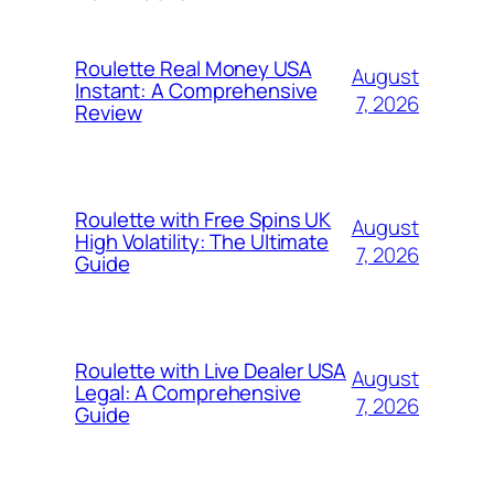
Roulette Real Money USA
August
Instant: A Comprehensive
7, 2026
Review
Roulette with Free Spins UK
August
High Volatility: The Ultimate
7, 2026
Guide
Roulette with Live Dealer USA
August
Legal: A Comprehensive
7, 2026
Guide