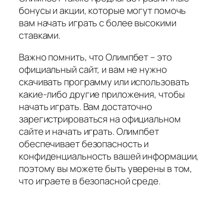
бонусы и акции, которые могут помочь
вам начать играть с более высокими
ставками.
Важно помнить, что Олимпбет – это
официальный сайт, и вам не нужно
скачивать программу или использовать
какие-либо другие приложения, чтобы
начать играть. Вам достаточно
зарегистрироваться на официальном
сайте и начать играть. Олимпбет
обеспечивает безопасность и
конфиденциальность вашей информации,
поэтому вы можете быть уверены в том,
что играете в безопасной среде.