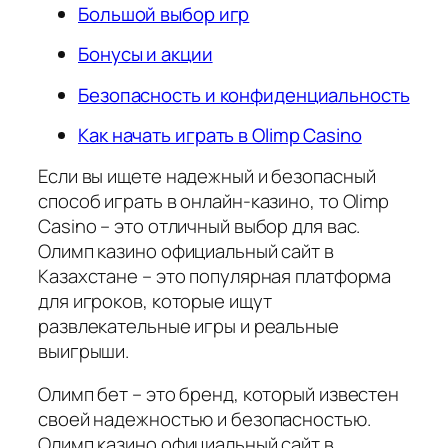
Большой выбор игр
Бонусы и акции
Безопасность и конфиденциальность
Как начать играть в Olimp Casino
Если вы ищете надежный и безопасный
способ играть в онлайн-казино, то Olimp
Casino – это отличный выбор для вас.
Олимп казино официальный сайт в
Казахстане – это популярная платформа
для игроков, которые ищут
развлекательные игры и реальные
выигрыши.
Олимп бет – это бренд, который известен
своей надежностью и безопасностью.
Олимп казино официальный сайт в