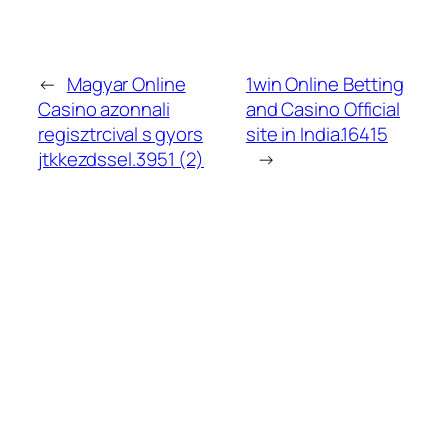
←
Magyar Online
1win Online Betting
Casino azonnali
and Casino Official
regisztrcival s gyors
site in India.16415
jtkkezdssel.3951 (2)
→