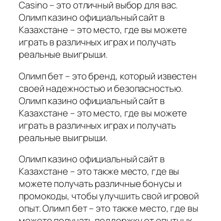
Casino – это отличный выбор для вас.
Олимп казино официальный сайт в
Казахстане – это место, где вы можете
играть в различных играх и получать
реальные выигрыши.
Олимп бет – это бренд, который известен
своей надежностью и безопасностью.
Олимп казино официальный сайт в
Казахстане – это место, где вы можете
играть в различных играх и получать
реальные выигрыши.
Олимп казино официальный сайт в
Казахстане – это также место, где вы
можете получать различные бонусы и
промокоды, чтобы улучшить свой игровой
опыт. Олимп бет – это также место, где вы
можете получать поддержку от опытных