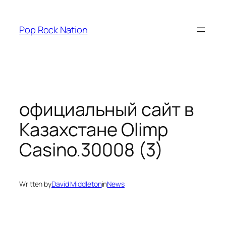
Skip
to
Pop Rock Nation
content
официальный сайт в
Казахстане Olimp
Casino.30008 (3)
Written by
David Middleton
in
News