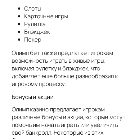
Слоты
Карточные игры
Рулетка
Блэкджек
Покер
Олимп бет также предлагает игрокам
возможность играть в живые игры,
включая рулетку и блэкджек, что
добавляет еще больше разнообразия к
игровому процессу.
Бонусы и акции
Олимп казино предлагает игрокам
различные бонусы и акции, которые могут
помочь им начать играть или увеличить
свой банкролл. Некоторые из этих