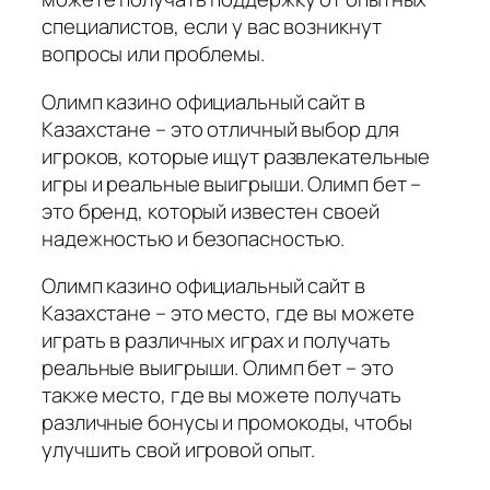
специалистов, если у вас возникнут
вопросы или проблемы.
Олимп казино официальный сайт в
Казахстане – это отличный выбор для
игроков, которые ищут развлекательные
игры и реальные выигрыши. Олимп бет –
это бренд, который известен своей
надежностью и безопасностью.
Олимп казино официальный сайт в
Казахстане – это место, где вы можете
играть в различных играх и получать
реальные выигрыши. Олимп бет – это
также место, где вы можете получать
различные бонусы и промокоды, чтобы
улучшить свой игровой опыт.