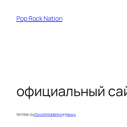
Skip
to
Pop Rock Nation
content
официальный сай
Written by
David Middleton
in
News