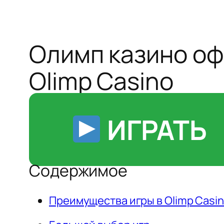
Олимп казино оф
Olimp Casino
ИГРАТЬ
Содержимое
Преимущества игры в Olimp Casi