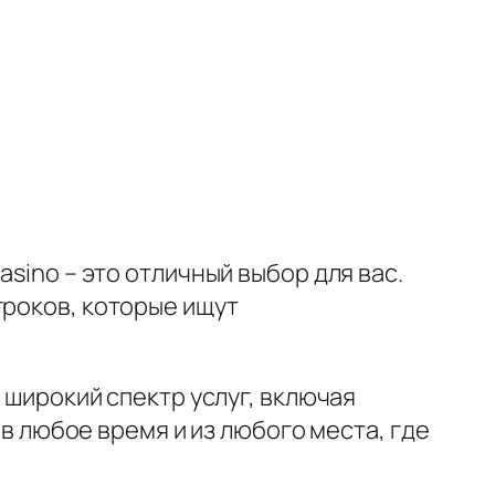
sino – это отличный выбор для вас.
гроков, которые ищут
 широкий спектр услуг, включая
 в любое время и из любого места, где