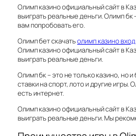
Олимп казино официальный сайт в Каза
выиграть реальные деньги. Олимп бк 
вам попробовать его.
Олимп бет скачать
олимп казино вход
Олимп казино официальный сайт в Каза
выиграть реальные деньги.
Олимп бк – это не только казино, но 
ставки на спорт, лото и другие игры.
есть интернет.
Олимп казино официальный сайт в Каза
выиграть реальные деньги. Мы рекоме