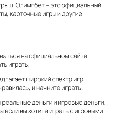
грыш. Олимпбет – это официальный
ты, карточные игры и другие
роваться на официальном сайте
ть играть.
едлагает широкий спектр игр,
нравилась, и начните играть.
я реальные деньги и игровые деньги.
а если вы хотите играть с игровыми