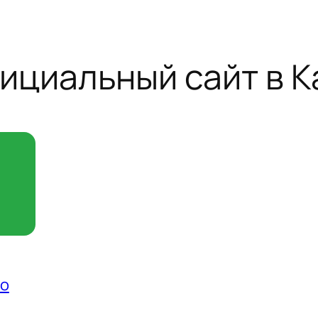
ициальный сайт в К
no