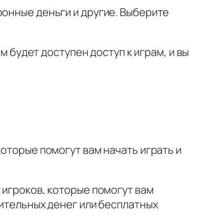
ронные деньги и другие. Выберите
ам будет доступен доступ к играм, и вы
которые помогут вам начать играть и
 игроков, которые помогут вам
нительных денег или бесплатных