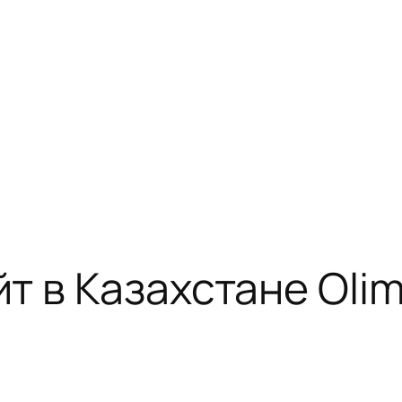
т в Казахстане Olim