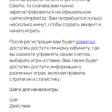
Casino, то сначала вам нужно
зарегистрироваться на официальном
сайте olimpbet.kz. Вам потребуется только
несколько минут, чтобы создать аккаунт и
начать играть.
После регистрации вам будет
олимп кз
доступен доступ к личному кабинету, где
вы сможете управлять своим счетом,
выбирать игры и ставки. Вам также будет
доступен доступ к информации о
различных играх, включая правила,
стратегии и статистику.
Шаги для начала игры
Шаг
Действие