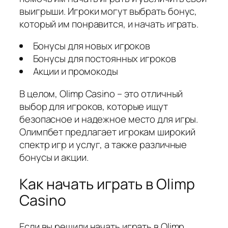
выигрыши. Игроки могут выбрать бонус,
который им понравится, и начать играть.
Бонусы для новых игроков
Бонусы для постоянных игроков
Акции и промокоды
В целом, Olimp Casino – это отличный
выбор для игроков, которые ищут
безопасное и надежное место для игры.
Олимпбет предлагает игрокам широкий
спектр игр и услуг, а также различные
бонусы и акции.
Как начать играть в Olimp
Casino
Если вы решили начать играть в Olimp