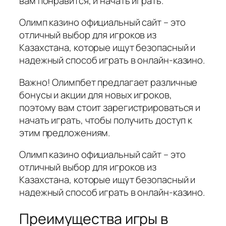
вам понравится, и начать играть.
Олимп казино официальный сайт – это
отличный выбор для игроков из
Казахстана, которые ищут безопасный и
надежный способ играть в онлайн-казино.
Важно! Олимпбет предлагает различные
бонусы и акции для новых игроков,
поэтому вам стоит зарегистрироваться и
начать играть, чтобы получить доступ к
этим предложениям.
Олимп казино официальный сайт – это
отличный выбор для игроков из
Казахстана, которые ищут безопасный и
надежный способ играть в онлайн-казино.
Преимущества игры в