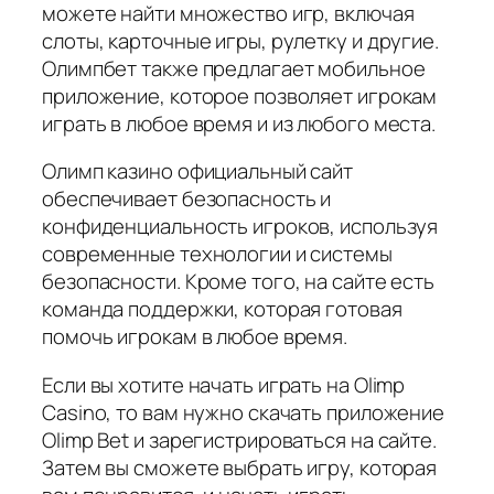
можете найти множество игр, включая
слоты, карточные игры, рулетку и другие.
Олимпбет также предлагает мобильное
приложение, которое позволяет игрокам
играть в любое время и из любого места.
Олимп казино официальный сайт
обеспечивает безопасность и
конфиденциальность игроков, используя
современные технологии и системы
безопасности. Кроме того, на сайте есть
команда поддержки, которая готовая
помочь игрокам в любое время.
Если вы хотите начать играть на Olimp
Casino, то вам нужно скачать приложение
Olimp Bet и зарегистрироваться на сайте.
Затем вы сможете выбрать игру, которая