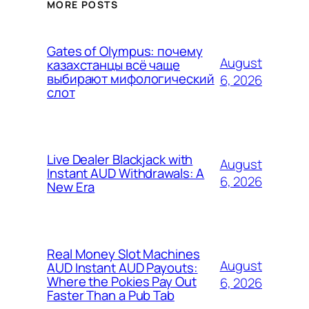
MORE POSTS
Gates of Olympus: почему
August
казахстанцы всё чаще
выбирают мифологический
6, 2026
слот
Live Dealer Blackjack with
August
Instant AUD Withdrawals: A
6, 2026
New Era
Real Money Slot Machines
August
AUD Instant AUD Payouts:
Where the Pokies Pay Out
6, 2026
Faster Than a Pub Tab