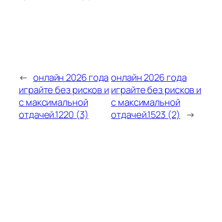
←
онлайн 2026 года
онлайн 2026 года
играйте без рисков и
играйте без рисков и
с максимальной
с максимальной
отдачей.1220 (3)
отдачей.1523 (2)
→