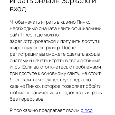
играть онлайн Зеркало и
вход
Чтобы начать играть в казино Пинко,
необходимо сначала найти официальный
сайт Pinco, где можно
зарегистрироваться и получить доступ к
широкому спектру игр. После
регистрации вы сможете сделать вход в
систему и начать играть в свои любимые
игры. Если вы столкнетесь с проблемами
при доступе к основному сайту, не стоит
беспокоиться – существует зеркало
казино Пинко, которое позволяет обойти
любые ограничения и продолжать играть
без перерывов.
Pinco казино предлагает своим
pinco