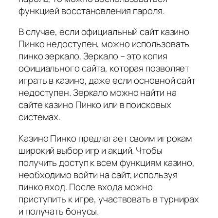
функцией восстановления пароля.
В случае, если официальный сайт казино
Пинко недоступен, можно использовать
пинко зеркало. Зеркало – это копия
официального сайта, которая позволяет
играть в казино, даже если основной сайт
недоступен. Зеркало можно найти на
сайте казино Пинко или в поисковых
системах.
Казино Пинко предлагает своим игрокам
широкий выбор игр и акций. Чтобы
получить доступ к всем функциям казино,
необходимо войти на сайт, используя
пинко вход. После входа можно
приступить к игре, участвовать в турнирах
и получать бонусы.