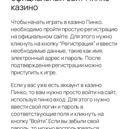
казино
Чтобы начать играть в казино Пинко,
необходимо пройти простую регистрацию
на официальном сайте. Для этого нужно
кликнуть на кнопку “Регистрация” и ввести
необходимые данные, такие как имя,
электронный адрес и пароль. После
подтверждения регистрации можно
приступить к игре.
Если у вас уже есть аккаунт в казино
Пинко, то вам нужно просто войти на сайт,
используя пинко вход. Для этого нужно
ввести свой логин и пароль в
соответствующие поля и кликнуть на
кнопку “Войти”. Если вы забыли свой
пароль, то можно воспользоваться