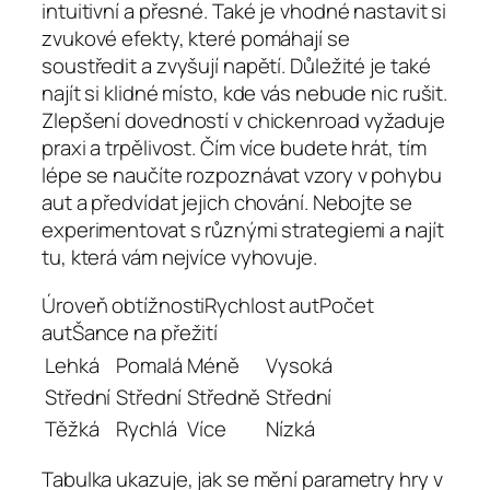
intuitivní a přesné. Také je vhodné nastavit si
zvukové efekty, které pomáhají se
soustředit a zvyšují napětí. Důležité je také
najít si klidné místo, kde vás nebude nic rušit.
Zlepšení dovedností v chickenroad vyžaduje
praxi a trpělivost. Čím více budete hrát, tím
lépe se naučíte rozpoznávat vzory v pohybu
aut a předvídat jejich chování. Nebojte se
experimentovat s různými strategiemi a najít
tu, která vám nejvíce vyhovuje.
Úroveň obtížnostiRychlost autPočet
autŠance na přežití
Lehká
Pomalá
Méně
Vysoká
Střední
Střední
Středně
Střední
Těžká
Rychlá
Více
Nízká
Tabulka ukazuje, jak se mění parametry hry v