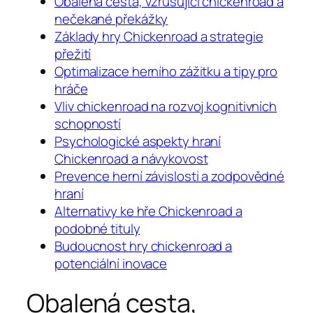
Obalená cesta, vzrušující chickenroad a
nečekané překážky
Základy hry Chickenroad a strategie
přežití
Optimalizace herního zážitku a tipy pro
hráče
Vliv chickenroad na rozvoj kognitivních
schopností
Psychologické aspekty hraní
Chickenroad a návykovost
Prevence herní závislosti a zodpovědné
hraní
Alternativy ke hře Chickenroad a
podobné tituly
Budoucnost hry chickenroad a
potenciální inovace
Obalená cesta,