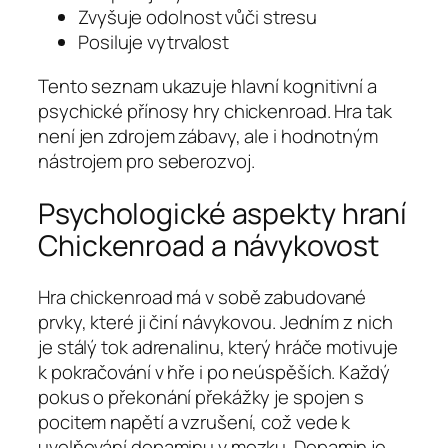
Zvyšuje odolnost vůči stresu
Posiluje vytrvalost
Tento seznam ukazuje hlavní kognitivní a
psychické přínosy hry chickenroad. Hra tak
není jen zdrojem zábavy, ale i hodnotným
nástrojem pro seberozvoj.
Psychologické aspekty hraní
Chickenroad a návykovost
Hra chickenroad má v sobě zabudované
prvky, které ji činí návykovou. Jedním z nich
je stálý tok adrenalinu, který hráče motivuje
k pokračování v hře i po neúspěších. Každý
pokus o překonání překážky je spojen s
pocitem napětí a vzrušení, což vede k
uvolňování dopaminu v mozku. Dopamin je