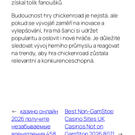
získal tolik fanoušků.
Budoucnost hry chickenroad je nejistá, ale
pokud se vývojáři zaměří na inovace a
vylepšování, hra má šanci si udržet
popularitu a oslovit i nové hráče. Je důležité
sledovat vývoj herního průmyslu a reagovat
na trendy, aby hra chickenroad zůstala
relevantní a konkurenceschopná.
←
казино онлайн
Best Non-GamStop
2026 получите
Casino Sites UK
незабываемые
Casinos Not on
впечатления.458
GamStop 2026.8071
→