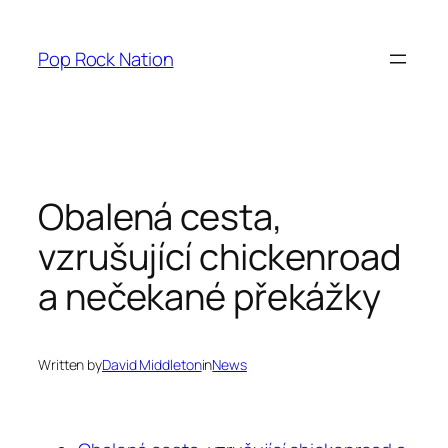
Skip
to
Pop Rock Nation
content
Obalená cesta,
vzrušující chickenroad
a nečekané překážky
Written by
David Middleton
in
News