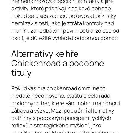
her nenahrazovalo sociální kontakty a jiné
aktivity, které přispívají k celkové pohodě.
Pokud se u vás začnou projevovat příznaky
herní závislosti, jako je ztráta kontroly nad
hraním, zanedbávání povinností a izolace od
okolí, je důležité vyhledat odbornou pomoc.
Alternativy ke hře
Chickenroad a podobné
tituly
Pokud vás hra chickenroad omrzí nebo
hledáte něco nového, existuje celá řada
podobných her, které vám mohou nabídnout
zábavu a výzvu. Mezi populární alternativy
patří hry s podobným principem rychlých
reflexů a strategického myšlení, jako
například hry, ve kterých musíte vyhýbat se