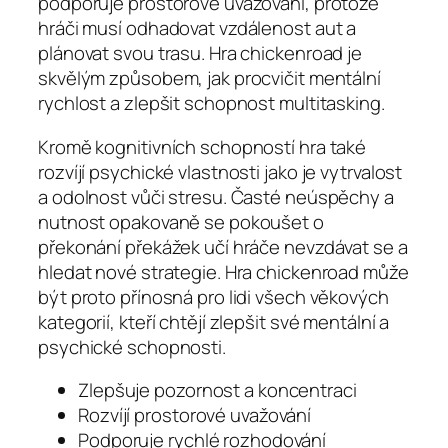
podporuje prostorové uvažování, protože
hráči musí odhadovat vzdálenost aut a
plánovat svou trasu. Hra chickenroad je
skvělým způsobem, jak procvičit mentální
rychlost a zlepšit schopnost multitasking.
Kromě kognitivních schopností hra také
rozvíjí psychické vlastnosti jako je vytrvalost
a odolnost vůči stresu. Časté neúspěchy a
nutnost opakovaně se pokoušet o
překonání překážek učí hráče nevzdávat se a
hledat nové strategie. Hra chickenroad může
být proto přínosná pro lidi všech věkových
kategorií, kteří chtějí zlepšit své mentální a
psychické schopnosti.
Zlepšuje pozornost a koncentraci
Rozvíjí prostorové uvažování
Podporuje rychlé rozhodování