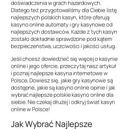
doświadczenia w grach hazardowych.
Dlatego też przygotowaliśmy dla Ciebie listę
najlepszych polskich kasyn, które oferują
kasyno online automaty i gry kasynowe od
najlepszych dostawców. Każde z tych kasyn
zostało dokładnie sprawdzone pod kątem
bezpieczeństwa, uczciwości i jakości usług.
Jeśli chcesz dowiedzieć się więcej o kasynie
online i jego ofercie, przeczytaj nasz artykuł
i poznaj najlepsze kasyna internetowe w
Polsce. Dowiesz się, jakie gry kasynowe są
dostępne, jakie są kasyno online opinie i jak
wybrać najlepsze polskie kasyno online dla
siebie. Nie czekaj dłużej i odkryj świat kasyn
online w Polsce!
Jak Wybrać Najlepsze