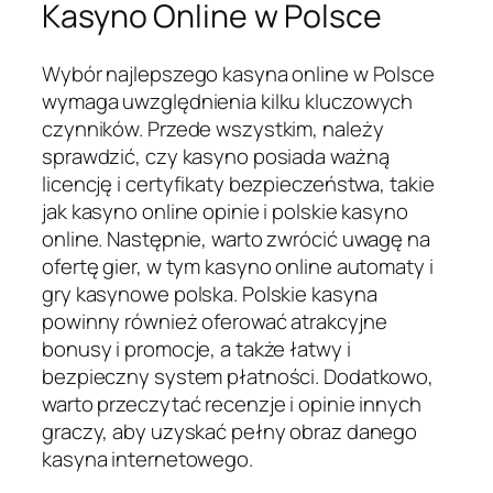
Kasyno Online w Polsce
Wybór najlepszego kasyna online w Polsce
wymaga uwzględnienia kilku kluczowych
czynników. Przede wszystkim, należy
sprawdzić, czy kasyno posiada ważną
licencję i certyfikaty bezpieczeństwa, takie
jak kasyno online opinie i polskie kasyno
online. Następnie, warto zwrócić uwagę na
ofertę gier, w tym kasyno online automaty i
gry kasynowe polska. Polskie kasyna
powinny również oferować atrakcyjne
bonusy i promocje, a także łatwy i
bezpieczny system płatności. Dodatkowo,
warto przeczytać recenzje i opinie innych
graczy, aby uzyskać pełny obraz danego
kasyna internetowego.