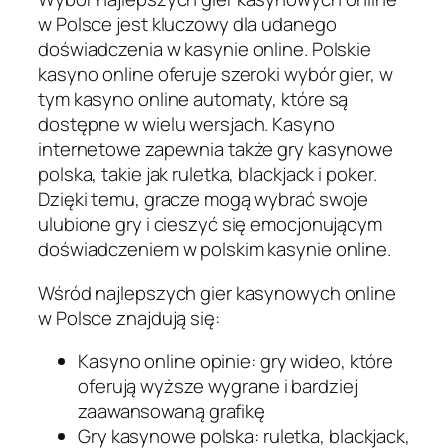
w Polsce jest kluczowy dla udanego
doświadczenia w kasynie online. Polskie
kasyno online oferuje szeroki wybór gier, w
tym kasyno online automaty, które są
dostępne w wielu wersjach. Kasyno
internetowe zapewnia także gry kasynowe
polska, takie jak ruletka, blackjack i poker.
Dzięki temu, gracze mogą wybrać swoje
ulubione gry i cieszyć się emocjonującym
doświadczeniem w polskim kasynie online.
Wśród najlepszych gier kasynowych online
w Polsce znajdują się:
Kasyno online opinie: gry wideo, które
oferują wyższe wygrane i bardziej
zaawansowaną grafikę
Gry kasynowe polska: ruletka, blackjack,