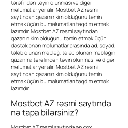
tərəfindən təyin olunması və digər
məlumatlar yer alır. Mostbet AZ rəsmi
saytından qazanın kim olduğunu təmin
etmək üçün bu məlumatları təqdim etmək
lazımdır. Mostbet AZ rəsmi saytından
qazanın kim olduğunu təmin etmək üçün
dəstəklənən məlumatlar arasında ad, soyad,
tələb olunan məbləğ, tələb olunan məbləğin
qazanma tərəfindən təyin olunması və digər
məlumatlar yer alır. Mostbet AZ rəsmi
saytından qazanın kim olduğunu təmin
etmək üçün bu məlumatları təqdim etmək
lazımdır.
Mostbet AZ rəsmi saytında
nə tapa bilərsiniz?
Mostbet AZ rəsmi saytında ən çox