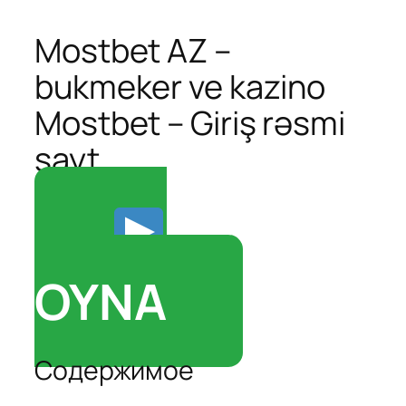
Mostbet AZ –
bukmeker ve kazino
Mostbet – Giriş rəsmi
sayt
OYNA
Содержимое