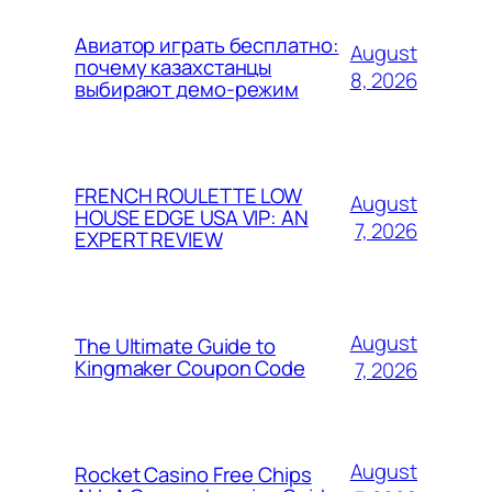
Авиатор играть бесплатно:
August
почему казахстанцы
8, 2026
выбирают демо-режим
FRENCH ROULETTE LOW
August
HOUSE EDGE USA VIP: AN
7, 2026
EXPERT REVIEW
August
The Ultimate Guide to
Kingmaker Coupon Code
7, 2026
August
Rocket Casino Free Chips