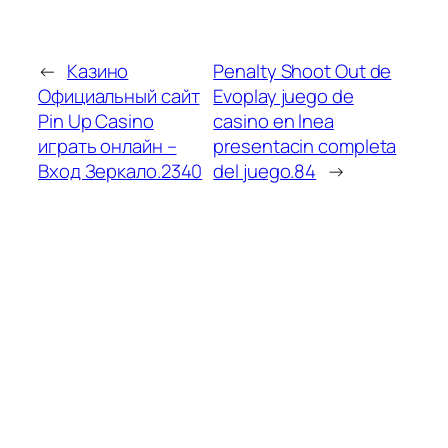
←
Казино
Penalty Shoot Out de
Официальный сайт
Evoplay juego de
Pin Up Casino
casino en lnea
играть онлайн –
presentacin completa
Вход Зеркало.2340
del juego.84
→