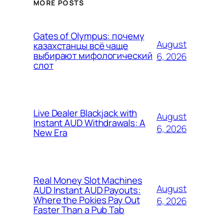
MORE POSTS
Gates of Olympus: почему
August
казахстанцы всё чаще
выбирают мифологический
6, 2026
слот
Live Dealer Blackjack with
August
Instant AUD Withdrawals: A
6, 2026
New Era
Real Money Slot Machines
August
AUD Instant AUD Payouts:
Where the Pokies Pay Out
6, 2026
Faster Than a Pub Tab