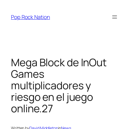
Skip
to
Pop Rock Nation
content
Mega Block de InOut
Games
multiplicadores y
riesgo en el juego
online.27
Written by
David Middleton
in
News