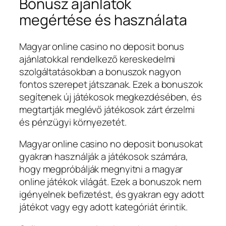
Bónusz ajánlatok
megértése és használata
Magyar online casino no deposit bonus
ajánlatokkal rendelkező kereskedelmi
szolgáltatásokban a bonuszok nagyon
fontos szerepet játszanak. Ezek a bonuszok
segítenek új játékosok megkezdésében, és
megtartják meglévő játékosok zárt érzelmi
és pénzügyi környezetét.
Magyar online casino no deposit bonusokat
gyakran használják a játékosok számára,
hogy megpróbálják megnyitni a magyar
online játékok világát. Ezek a bonuszok nem
igényelnek befizetést, és gyakran egy adott
játékot vagy egy adott kategóriát érintik.