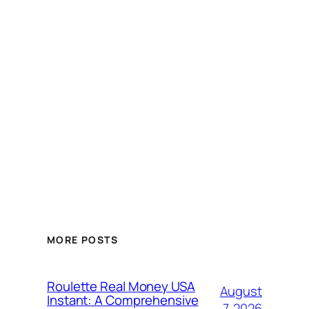
MORE POSTS
Roulette Real Money USA
August
Instant: A Comprehensive
7, 2026