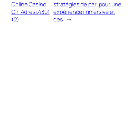
Online Casino
stratégies de pari pour une
Giri Adresi.4391
expérience immersive et
(2)
des
→