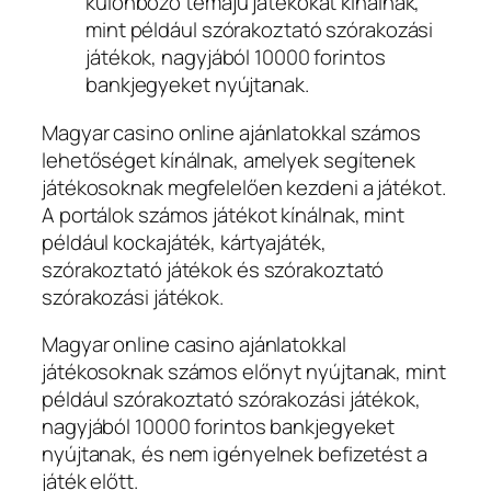
különböző témájú játékokat kínálnak,
mint például szórakoztató szórakozási
játékok, nagyjából 10000 forintos
bankjegyeket nyújtanak.
Magyar casino online ajánlatokkal számos
lehetőséget kínálnak, amelyek segítenek
játékosoknak megfelelően kezdeni a játékot.
A portálok számos játékot kínálnak, mint
például kockajáték, kártyajáték,
szórakoztató játékok és szórakoztató
szórakozási játékok.
Magyar online casino ajánlatokkal
játékosoknak számos előnyt nyújtanak, mint
például szórakoztató szórakozási játékok,
nagyjából 10000 forintos bankjegyeket
nyújtanak, és nem igényelnek befizetést a
játék előtt.