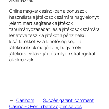
alkalmazzák.
Online magyar casino-ban a bonuszok
használata a játékosok számára nagy előnyt
jelent, mert segítenek a játékok
tanulmányozásában, és a játékosok számára
lehetővé teszik a játékot a pénz nélküli
kísérletekkel. Ez a lehetőség segít a
játékosoknak megérteni, hogy mely
játékokat választják, és milyen stratégiákat
alkalmazzák.
←
Casibom
Succès garanti comment
Casino – Gvenilir
betify optimise vos