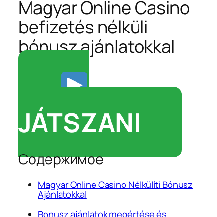
Magyar Online Casino
befizetés nélküli
bónusz ajánlatokkal
JÁTSZANI
Содержимое
Magyar Online Casino Nélkülíti Bónusz
Ajánlatokkal
Bónusz ajánlatok megértése és