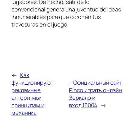
jugadores. De hecho, salir de lo
convencional genera una juventud de ideas
innumerables para que coronen tus
travesuras en el juego.
←
Как
функционируют
– Официальный сайт
рекламные
Pinco играть онлайн
алгоритмы:
Зеркало и
принципам и
вход.16004
→
механика