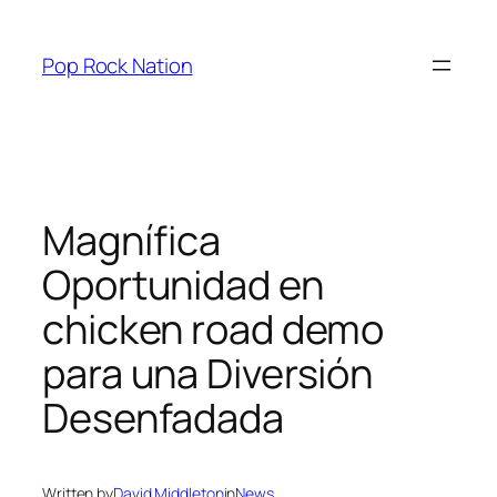
Skip
to
Pop Rock Nation
content
Magnífica
Oportunidad en
chicken road demo
para una Diversión
Desenfadada
Written by
David Middleton
in
News